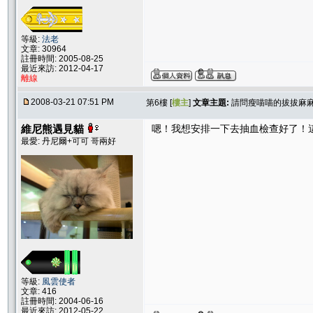
等級:
法老
文章: 30964
註冊時間: 2005-08-25
最近來訪: 2012-04-17
離線
2008-03-21 07:51 PM
第6樓 [
樓主
]
文章主題:
請問瘦喵喵的拔拔麻
維尼熊遇見貓
嗯！我想安排一下去抽血檢查好了！
最愛: 丹尼爾+可可 哥兩好
等級:
風雲使者
文章: 416
註冊時間: 2004-06-16
最近來訪: 2012-05-22