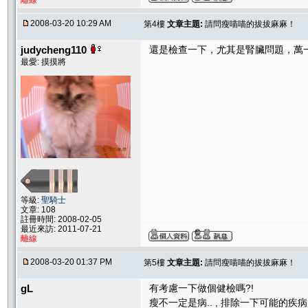
離線
2008-03-20 10:29 AM
第4樓
文章主題:
請問瘦喵喵的拔拔麻麻！
judycheng110
還是檢查一下，尤其是腎臟問題，萬
最愛: 摸摸將
等級:
聖騎士
文章: 108
註冊時間: 2008-02-05
最近來訪: 2011-07-21
離線
2008-03-20 01:37 PM
第5樓
文章主題:
請問瘦喵喵的拔拔麻麻！
gL
有考慮一下做個健檢嗎?!
瘦不一定是病.. , 排除一下可能的疾病