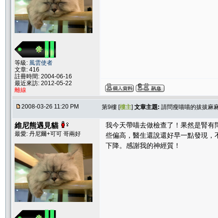
等級:
風雲使者
文章: 416
註冊時間: 2004-06-16
最近來訪: 2012-05-22
離線
2008-03-26 11:20 PM
第9樓 [
樓主
]
文章主題:
請問瘦喵喵的拔拔麻
維尼熊遇見貓
我今天帶喵去做檢查了！果然是腎有
最愛: 丹尼爾+可可 哥兩好
些偏高，醫生還說還好早一點發現，
下降。感謝我的神經質！