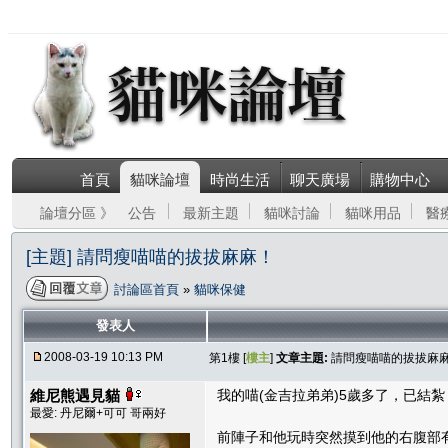
首頁
貓咪論壇
時尚生活
聊天廣場
購物中心
論壇分區 》
公告
最新主題
貓咪討論
貓咪用品
醫
[主題] 請問瘦喵喵的拔拔麻麻！
討論區首頁
»
貓咪保健
發表人
2008-03-19 10:13 PM
第1樓 [
樓主
]
文章主題:
請問瘦喵喵的拔拔麻
維尼熊遇見貓
我的喵(金吉拉弟弟)5歲多了，已結紮
最愛: 丹尼爾+可可 哥兩好
前陣子和他玩時突然摸到他的右腹部