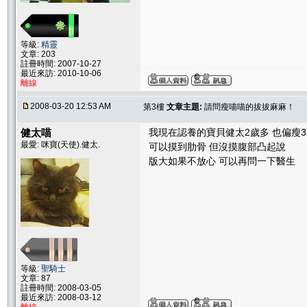
等級:
精靈
文章: 203
註冊時間: 2007-10-27
最近來訪: 2010-10-06
離線
2008-03-20 12:53 AM
第3樓
文章主題:
請問瘦喵喵的拔拔麻麻！
健太喵
我現在認養的寶貝健太2歲多 也偏瘦3.
最愛: 咪寶(天使).健太.
可以摸到肋骨 但沒摸腹部凸起說
版大如果不放心 可以再問一下醫生
等級:
聖騎士
文章: 87
註冊時間: 2008-03-05
最近來訪: 2008-03-12