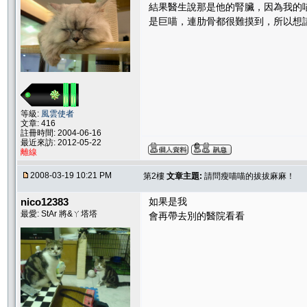
結果醫生說那是他的腎臟，因為我的
是巨喵，連肋骨都很難摸到，所以想
等級:
風雲使者
文章: 416
註冊時間: 2004-06-16
最近來訪: 2012-05-22
離線
2008-03-19 10:21 PM
第2樓
文章主題:
請問瘦喵喵的拔拔麻麻！
nico12383
如果是我
最愛: StAr 將&ㄚ塔塔
會再帶去別的醫院看看