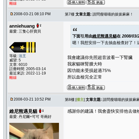
離線
2008-03-21 08:10 PM
第7樓
文章主題:
請問瘦喵喵的拔拔麻麻！
anniehuang
最愛: 三隻心肝寶貝
下面引用由
維尼熊遇見貓
在
2008/03/
嗯！我想安排一下去抽血檢查好了！
等級:
法王
我會建議你先照超音波看一下腎臟
威望: 5
我家貓咪腎腫大時
文章: 6010
註冊時間: 2005-03-14
因功能未受損超過75%
最近來訪: 2022-11-19
所以血檢完全正常
離線
2008-03-21 10:52 PM
第8樓 [
樓主
]
文章主題:
請問瘦喵喵的拔拔麻
維尼熊遇見貓
感謝你的建議！我會盡快安排他去做
最愛: 丹尼爾+可可 哥兩好