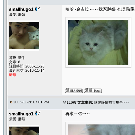
smallhugo1
哈哈~金吉拉~~~~我家胖妞~也是陰陽
最愛: 胖妞
等級: 新手
文章: 6
註冊時間: 2006-11-26
最近來訪: 2010-11-14
離線
2006-11-26 07:01 PM
第116樓
文章主題:
陰陽眼貓貓大集合~~~
smallhugo1
再來ㄧ張~~~
最愛: 胖妞