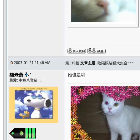
2007-01-21 11:46 AM
第119樓
文章主題:
陰陽眼貓貓大集合~~~
貓老爺
她也是哦
最愛: 幸福八寶貓~.~