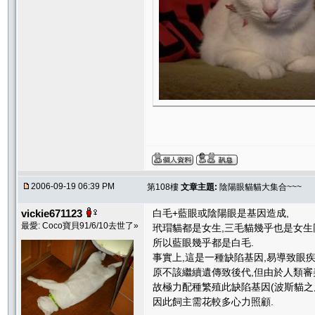
2006-09-19 06:39 PM
第108樓
文章主題:
陰陽眼貓貓大集合~~~
vickie671123
白毛+藍眼或陰陽眼是基因造成,
最愛: Coco寶貝91/6/10去世了»
玳瑁貓都是女生,三毛貓幾乎也是女生
所以藍眼幾乎都是白毛.
事實上,這是一種缺陷基因,易導致眼疾
原不該繼續遺傳致後代,但由於人類審
故極力配種繁殖此缺陷基因(波斯貓之
因此飼主需花較多心力照顧.