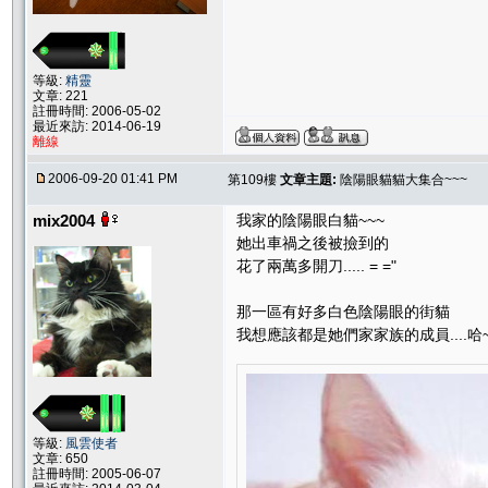
等級:
精靈
文章: 221
註冊時間: 2006-05-02
最近來訪: 2014-06-19
離線
2006-09-20 01:41 PM
第109樓
文章主題:
陰陽眼貓貓大集合~~~
mix2004
我家的陰陽眼白貓~~~
她出車禍之後被撿到的
花了兩萬多開刀..... = ="
那一區有好多白色陰陽眼的街貓
我想應該都是她們家家族的成員....哈~
等級:
風雲使者
文章: 650
註冊時間: 2005-06-07