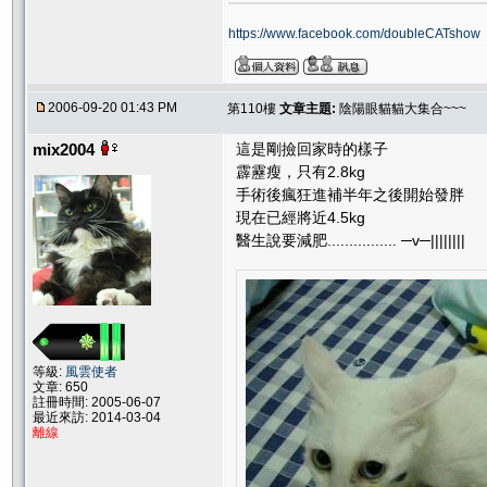
https://www.facebook.com/doubleCATshow
2006-09-20 01:43 PM
第110樓
文章主題:
陰陽眼貓貓大集合~~~
mix2004
這是剛撿回家時的樣子
霹靂瘦，只有2.8kg
手術後瘋狂進補半年之後開始發胖
現在已經將近4.5kg
醫生說要減肥................ ─v─||||||||
等級:
風雲使者
文章: 650
註冊時間: 2005-06-07
最近來訪: 2014-03-04
離線