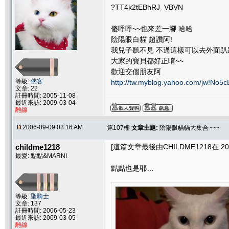
?TT4k2tEBhRJ_VBVN
傻呼呼~~也來差一腳 哈哈
陰陽眼白貓 超讚阿!
我兒子聽不見 不過這樣可以去外面
大家的寶貝都好正唷~~
歡迎交個朋友阿
等級:
俠客
http://tw.myblog.yahoo.com/jw!No5
文章: 22
註冊時間: 2005-11-08
最近來訪: 2009-03-04
離線
2006-09-09 03:16 AM
第107樓
文章主題:
陰陽眼貓貓大集合~~~
childme1218
[這篇文章最後由CHILDME1218在 2006
最愛: 點點&MARNI
點點也是耶…
等級:
聖騎士
文章: 137
註冊時間: 2006-05-23
最近來訪: 2009-03-05
離線