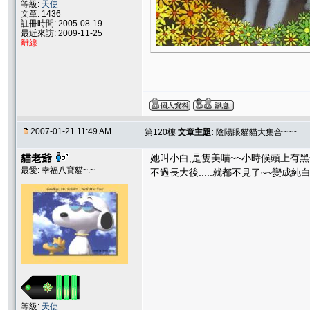
等級:
天使
文章: 1436
註冊時間: 2005-08-19
最近來訪: 2009-11-25
離線
2007-01-21 11:49 AM
第120樓
文章主題:
陰陽眼貓貓大集合~~~
貓老爺
她叫小白,是隻美喵~~小時候頭上有黑
最愛: 幸福八寶貓~.~
不過長大後.....就都不見了~~變成純白
等級:
天使