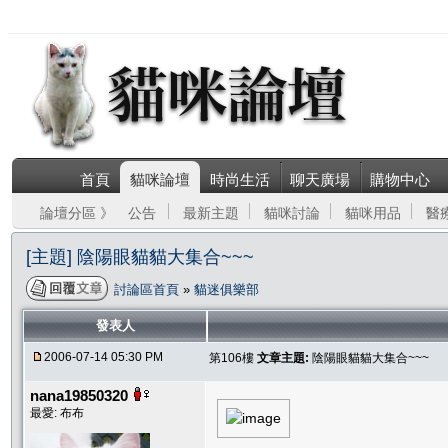
首頁
貓咪論壇
時尚生活
聊天廣場
購物中心
論壇分區 》
公告
最新主題
貓咪討論
貓咪用品
醫
[主題] 陰陽眼貓貓大集合~~~
討論區首頁
»
貓迷俱樂部
發表人
2006-07-14 05:30 PM
第106樓
文章主題:
陰陽眼貓貓大集合~~~
nana19850320
最愛: 布布