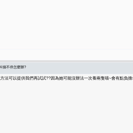
咪叫個不停怎麼辦?
方法可以提供我們再試試??因為她可能沒辦法一次養兩隻喵~會有點負擔>