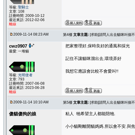
等級:
聖騎士
文章: 108
註冊時間: 2009-10-12
最近來訪: 2012-02-06
離線
2009-11-14 08:23 AM
第4樓
文章主題:
[求助]請問人出去貓咪叫個
cwz0907
把家整理好,保時良好的通風和採光
最愛: 一堆貓
記住不讓貓咪溜出去,環境弄好
我想它應該會比較不會愛叫!!
等級:
光明使者
文章: 793
註冊時間: 2007-06-08
最近來訪: 2023-06-28
離線
2009-11-14 10:10 AM
第5樓
文章主題:
[求助]請問人出去貓咪叫個
傻貓傻狗的娘
粘人 牠希望主人都能陪牠.
小小貓剛離開貓媽媽.所以會不安.與焦慮