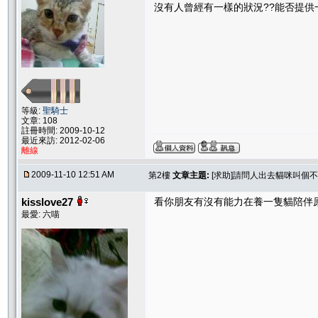
沒有人曾經有一樣的狀況??能否提供
等級:
聖騎士
文章: 108
註冊時間: 2009-10-12
最近來訪: 2012-02-06
離線
2009-11-10 12:51 AM
第2樓
文章主題:
[求助]請問人出去貓咪叫個
kisslove27
看你朋友有沒有能力在養一隻貓陪伴
最愛: 六喵