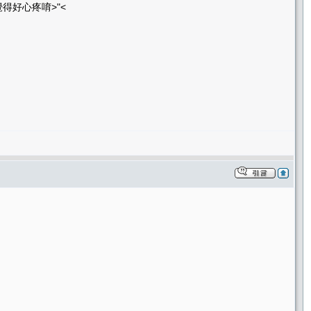
得好心疼唷>"<