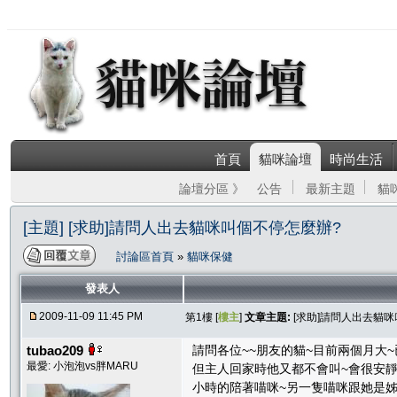
首頁
貓咪論壇
時尚生活
論壇分區 》
公告
最新主題
貓
[主題] [求助]請問人出去貓咪叫個不停怎麼辦?
討論區首頁
»
貓咪保健
發表人
2009-11-09 11:45 PM
第1樓 [
樓主
]
文章主題:
[求助]請問人出去貓
tubao209
請問各位~~朋友的貓~目前兩個月大~
最愛: 小泡泡vs胖MARU
但主人回家時他又都不會叫~會很安靜
小時的陪著喵咪~另一隻喵咪跟她是姊