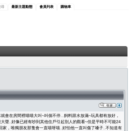
搜尋
最新主題動態
會員列表
購物車
就會在房間裡喵喵大叫~叫個不停...飼料跟水放滿~玩具都有放好，
大聲..好像已經有吵到其他住戶引起別人的觀看~但是平時不可能24
家，唯獨朋友那隻會一直喵呀喵..好怕他一直叫傷了嗓子..不知道有