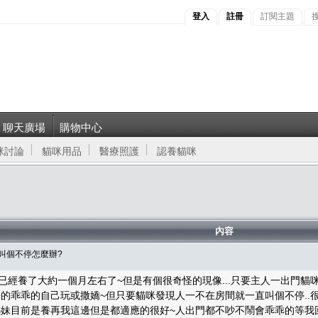
登入
註冊
訂閱主題
聊天廣場
購物中心
咪討論
貓咪用品
醫療照護
認養貓咪
內容
咪叫個不停怎麼辦?
已經養了大約一個月左右了~但是有個很奇怪的現像...只要主人一出門貓咪
的乖乖的自己玩或撒嬌~但只要貓咪發現人一不在房間就一直叫個不停..很
妹目前是養再我這邊但是都適應的很好~人出門都不吵不鬧會乖乖的等我回