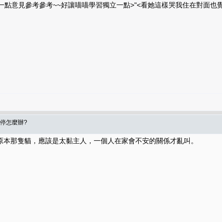
一點意見參考參考~~好讓喵喵學習獨立一點>"<看她這樣哭我住在對面也覺
不停怎麼辦?
原本那隻貓，應該是太黏主人，一個人在家會不安的關係才亂叫。