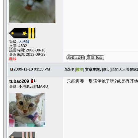
等級:
大法師
文章: 4632
註冊時間: 2008-08-18
最近來訪: 2012-09-23
離線
2009-11-10 03:15 PM
第3樓 [
樓主
]
文章主題:
[求助]請問人出去貓
tubao209
只能再養一隻陪伴她了嗎?或是有其他
最愛: 小泡泡vs胖MARU