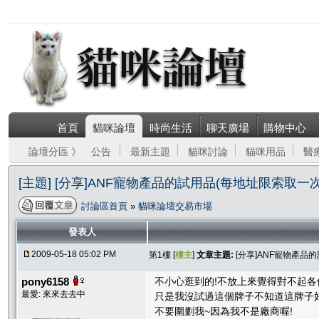
首頁
貓咪論壇
時尚生活
聊天廣場
購物中心
論壇分區 》
公告
最新主題
貓咪討論
貓咪用品
醫
[主題] [分享]ANF寵物產品的試用品(每地址限索取一次
討論區首頁
»
貓咪論壇交易市場
發表人
2009-05-18 05:02 PM
第1樓 [
樓主
]
文章主題:
[分享]ANF寵物產品
pony6158
不小心逛到的!不放上來覺得對不起各
最愛: 來來去去中
只是我沒試過這個牌子不知道這牌子好
不要圍剿我~因為我不是廠商喔!