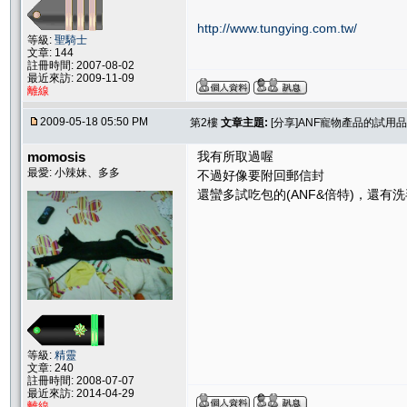
http://www.tungying.com.tw/
等級:
聖騎士
文章: 144
註冊時間: 2007-08-02
最近來訪: 2009-11-09
離線
2009-05-18 05:50 PM
第2樓
文章主題:
[分享]ANF寵物產品的試用
momosis
我有所取過喔
最愛: 小辣妹、多多
不過好像要附回郵信封
還蠻多試吃包的(ANF&倍特)，還有
等級:
精靈
文章: 240
註冊時間: 2008-07-07
最近來訪: 2014-04-29
離線