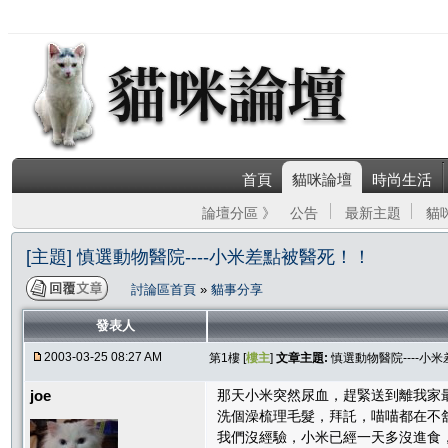
首頁
貓咪論壇
時尚生活
論壇分區 》
公告
最新主題
貓
[主題] 慎選動物醫院----小米差點被醫死！！
討論區首頁
»
貓事分享
發表人
2003-03-25 08:27 AM
第1樓 [
樓主
]
文章主題:
慎選動物醫院----小
joe
那天小米突然尿血，趕緊送到離我家最
洗個澡梳理毛髮，拜託，喵喵都在不舒服
我們沒經驗，小米已經一天多沒進食