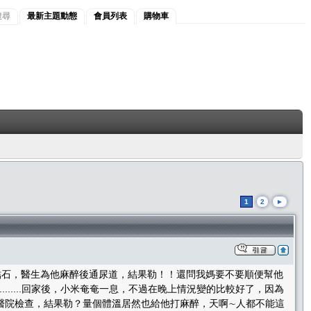
搜尋
最新主題動態
會員列表
購物車
1
2
►
尿結石，醫生為他麻醉後通尿道，結果勒！！還問我媽要不要順便幫他
......回家後，小米奄奄一息，不過在晚上情況變的比較好了，因為
醫院檢查，結果勒？量個體溫居然也給他打麻醉，天啊∼人都不能這