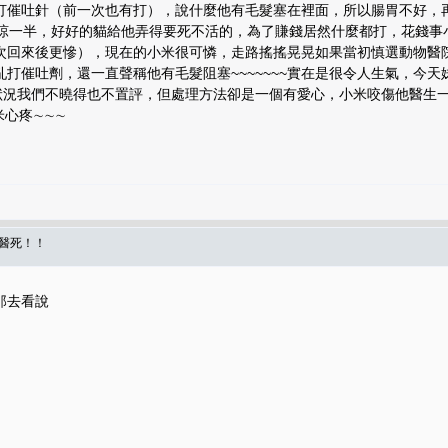
打催吐針（前一次也有打），說什麼他有毛髮塞在裡面，所以腸胃不好，再
都涼一半，好好的貓給他弄得要死不活的，為了賺錢居然什麼都打，花錢事
次回來後更慘），現在的小米很可憐，走路搖搖晃晃如果當初慎選動物醫院
打催吐劑，還一直聲稱他有毛髮阻塞~~~~~~~實在是很令人生氣，今天妹
兩醫生的處理的狀況我們不曉得也不置評，但處理方法卻是一個有愛心，小米咬傷
米心疼∼∼∼
被醫死！！
那去看說