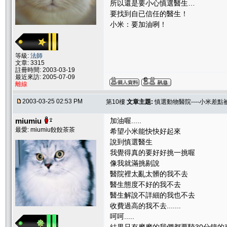
所以還是要小心慎選醫生…
要找到自已信任的醫生！
小米：要加油咧！
等級:
法師
文章: 3315
註冊時間: 2003-03-19
最近來訪: 2005-07-09
離線
2003-03-25 02:53 PM
第10樓
文章主題:
慎選動物醫院----小米差
miumiu
加油喔.....
最愛: miumiu餃餃茶茶
希望小米能快快好起來
說到慎選醫生
我覺得真的要好好挑一挑喔
像我就滿挑剔說
醫院裡太亂太髒的我不去
醫生態度不好的我不去
醫生解說不詳細的我也不去
收費過高的我不去.......
呵呵.....