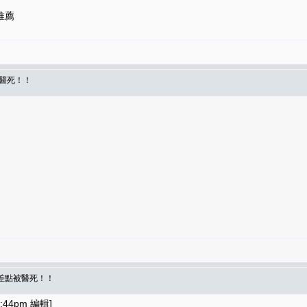
推薦
被醫死！！
米差點被醫死！！
:44pm 編輯]