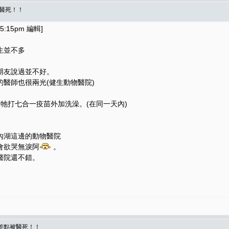
被醫死！！
5:15pm 編輯]
生並不多
朋友說過並不好。
醫師也很兩光(健生動物醫院)
牠打七合一疫苗外加洗澡。(在同一天內)
內湖這邊的動物醫院
會欲哭無淚阿
。
醫院還不錯。
米差點被醫死！！