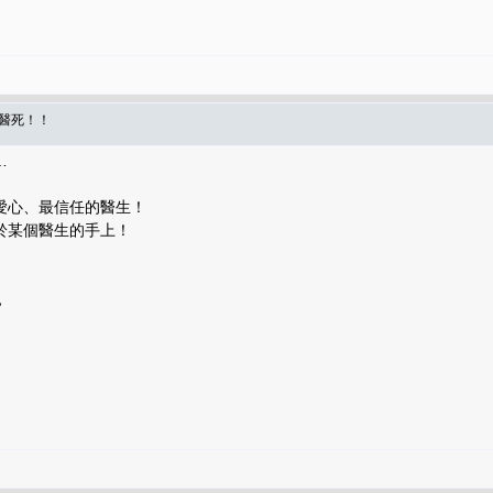
被醫死！！
…
愛心、最信任的醫生！
於某個醫生的手上！
，