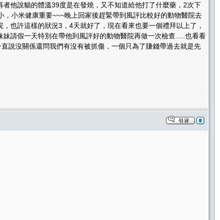
者他說貓的體溫39度是在發燒，又不知道給他打了什麼藥，2次下
小，小米健康重要~~~晚上回家後趕緊帶到風評比較好的動物醫院去
，也許這樣的狀況3，4天就好了，現在看來也要一個禮拜以上了，
妹請假一天特別在帶他到風評好的動物醫院再做一次檢查.....也看看
他醫生一直說沒關係還問我們有沒有被抓傷，一個只為了賺錢帶過去就是先