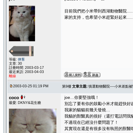
目前我們把小米帶到西湖動物醫院.....
家的支持，也希望小米趕緊好起來....
等級:
俠客
文章: 30
註冊時間: 2003-03-17
最近來訪: 2003-04-03
離線
2003-03-25 01:19 PM
第9樓
文章主題:
慎選動物醫院----小米差點
coco
joe…你要堅強哦！
最愛: DKNY&花生糖
別忘了要有你的鼓勵小米才能趕快好
我家的貓貓前幾天發燒…
我貓的獸醫真的很好（還打電話問我
不過現在已經沒什麼問題了！
其實現在還是有很多沒有執照的獸醫