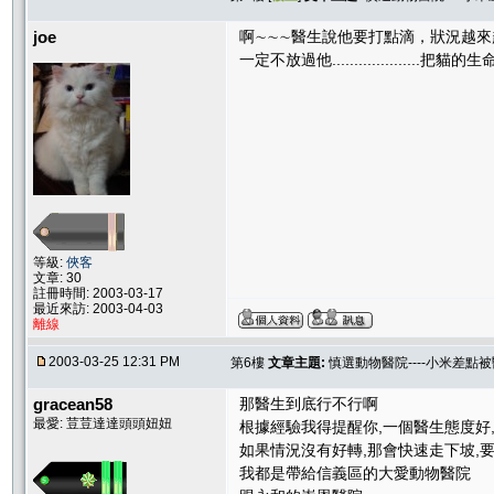
joe
啊∼∼∼醫生說他要打點滴，狀況越來
一定不放過他...................
等級:
俠客
文章: 30
註冊時間: 2003-03-17
最近來訪: 2003-04-03
離線
2003-03-25 12:31 PM
第6樓
文章主題:
慎選動物醫院----小米差點
gracean58
那醫生到底行不行啊
最愛: 荳荳達達頭頭妞妞
根據經驗我得提醒你,一個醫生態度好
如果情況沒有好轉,那會快速走下坡,
我都是帶給信義區的大愛動物醫院