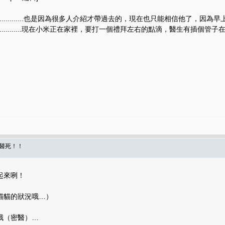
............也是因為很多人介紹才帶過去的，現在也只能相信他了，因為早
............現在小米正在家裡，要打一個禮拜左右的點滴，醫生有
被醫死！！
起來咧！
貓貓的狀況哦…）
哦（密醫）…