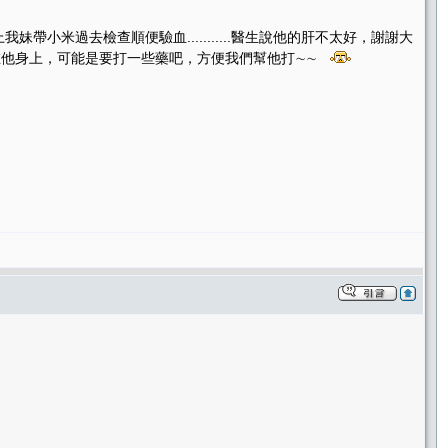
上我妹帶小米過去檢查順便驗血...........醫生說他的肝不太好，謝謝大
插個管子在他身上，可能是要打一些藥吧，方便我們幫他打∼∼