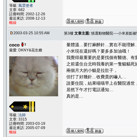
等級:
風雲使者
文章: 682
註冊時間: 2002-12-26
最近來訪: 2008-12-13
離線
2003-03-25 10:55 AM
第3樓
文章主題:
慎選動物醫院----小米差點
coco
量體溫…要打麻醉針…實在不能理解
最愛: DKNY&花生糖
小米現在還好嗎？要多多加油哦！
我覺得最重要的是要找個有醫德、有
之前還住台北時我養的第一隻貓貓死
兩個月大的小貓是拉肚子，
但打了好幾針…收費貴的嚇人…
說要住院，結果喵喵早上在醫院過世
居然下午才打電話通知…
真的是…
等級:
法師
文章: 3315
註冊時間: 2003-03-19
最近來訪: 2005-07-09
離線