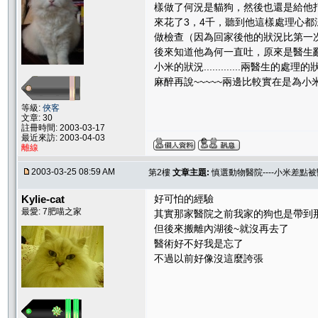
樣做了何況是貓狗，然後也還是給他
來花了3，4千，聽到他這樣處理心
做檢查（因為回家後他的狀況比第一
後來知道他為何一直吐，原來是醫生亂
小米的狀況.............
麻醉再說~~~~~兩邊比較實在是為小
等級:
俠客
文章: 30
註冊時間: 2003-03-17
最近來訪: 2003-04-03
離線
2003-03-25 08:59 AM
第2樓
文章主題:
慎選動物醫院----小米差點
Kylie-cat
好可怕的經驗
最愛: 7肥喵之家
其實那家醫院之前我家的狗也是帶到
但後來搬離內湖後~就沒再去了
醫術好不好我是忘了
不過以前好像沒這麼誇張