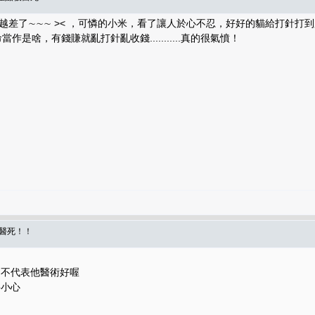
越差了∼∼∼ >< ，可憐的小米，看了讓人於心不忍，好好的貓給打針
.把貓的生命當作是啥，有錢賺就亂打針亂收錢...........真的很氣憤！
被醫死！！
,不代表他醫術好喔
要小心