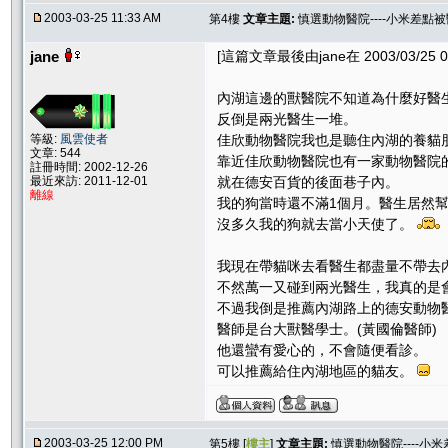
2003-03-25 11:33 AM
第4樓
文章主題:
慎選動物醫院----小米差點
jane
[這篇文章最後由jane在 2003/03/25 0
內湖這邊的獸醫院不知道為什麼好醫
反倒是兩光醫生一堆。
等級:
風雲使者
佳欣動物醫院我也是聽住內湖的養貓
文章: 544
靠近佳欣動物醫院也有一家動物醫院的
註冊時間: 2002-12-26
最近來訪: 2011-12-01
就在德安百貨的後面巷子內。
離線
我的狗當時還不滿1個月。醫生居然幫
沒多久我的狗就去當小天使了。
我現在帶貓咪去看醫生都盡量不帶去
不然萬一又碰到兩光醫生，我真的是
不過我倒是推薦內湖路上的德安動物
醫師是台大獸醫學士。(黃國倫醫師)
他還蠻有愛心的，不會隨便看診。
可以推薦給住內湖地區的貓友。
2003-03-25 12:00 PM
第5樓 [
樓主
]
文章主題:
慎選動物醫院----小