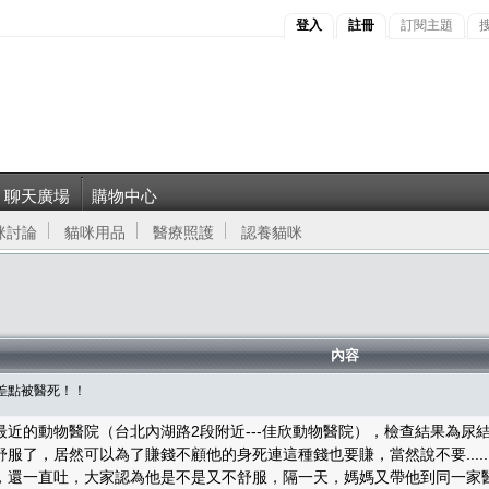
登入
註冊
訂閱主題
聊天廣場
購物中心
咪討論
貓咪用品
醫療照護
認養貓咪
內容
米差點被醫死！！
近的動物醫院（台北內湖路2段附近---佳欣動物醫院），檢查結果為
了，居然可以為了賺錢不顧他的身死連這種錢也要賺，當然說不要.......
，還一直吐，大家認為他是不是又不舒服，隔一天，媽媽又帶他到同一家