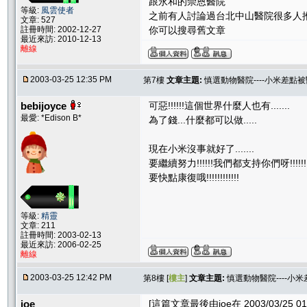
跟永和的崇恩醫院
等級:
風雲使者
之前有人討論過台北中山醫院很多人
文章: 527
註冊時間: 2002-12-27
你可以搜尋舊文章
最近來訪: 2010-12-13
離線
2003-03-25 12:35 PM
第7樓
文章主題:
慎選動物醫院----小米差點
bebijoyce
可惡!!!!!!這個世界什麼人也有.......
最愛: *Edison B*
為了錢...什麼都可以做.....
現在小米沒事就好了.......
要繼續努力!!!!!!我們都支持你們呀!!!!!!
要快點康復哦!!!!!!!!!!!!
等級:
精靈
文章: 211
註冊時間: 2003-02-13
最近來訪: 2006-02-25
離線
2003-03-25 12:42 PM
第8樓 [
樓主
]
文章主題:
慎選動物醫院----小
joe
[這篇文章最後由joe在 2003/03/25 01