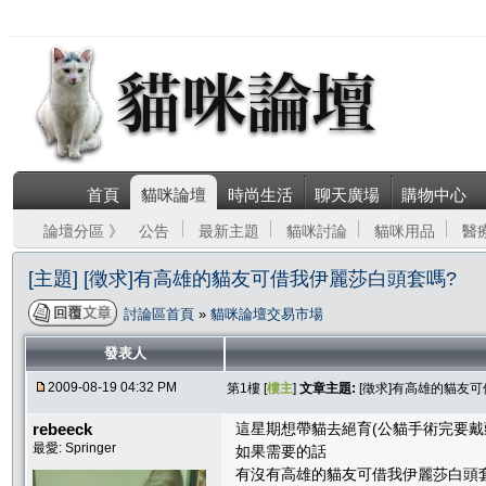
首頁
貓咪論壇
時尚生活
聊天廣場
購物中心
論壇分區 》
公告
最新主題
貓咪討論
貓咪用品
醫
[主題] [徵求]有高雄的貓友可借我伊麗莎白頭套嗎?
討論區首頁
»
貓咪論壇交易市場
發表人
2009-08-19 04:32 PM
第1樓 [
樓主
]
文章主題:
[徵求]有高雄的貓友
rebeeck
這星期想帶貓去絕育(公貓手術完要戴
最愛: Springer
如果需要的話
有沒有高雄的貓友可借我伊麗莎白頭套