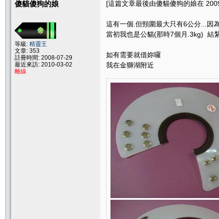
傻貓傻狗的娘
[這篇文章最後由傻貓傻狗的娘在 2009/08
這有一個.但頸圍最大只有6公分...
當初我也是公貓(那時7個月.3kg)
等級:
精靈王
文章: 353
如有需要就借妳囉
註冊時間: 2008-07-29
最近來訪: 2010-03-02
我在金獅湖附近
離線