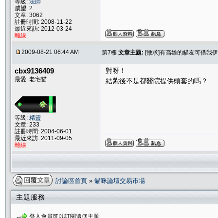
等級:
法師
威望: 2
文章: 3062
註冊時間: 2008-11-22
最近來訪: 2012-03-24
離線
2009-08-21 06:44 AM
第7樓
文章主題:
[徵求]有高雄的貓友可借我
cbx9136409
對呀！
最愛: 老宅貓
結紮後不是都醫院提供頭套的嗎？
等級:
精靈
文章: 233
註冊時間: 2004-06-01
最近來訪: 2011-09-05
離線
討論區首頁
»
貓咪論壇交易市場
主題服務
登入會員可以訂閱這個主題