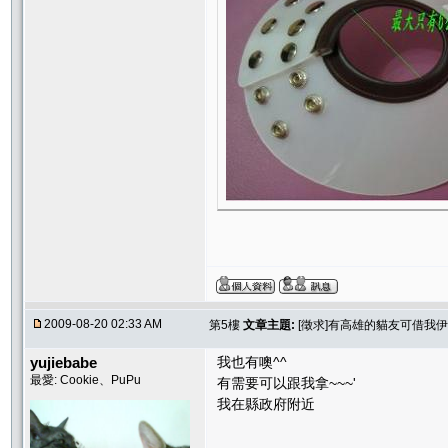
2009-08-20 02:33 AM
第5樓
文章主題:
[徵求]有高雄的貓友可借我
yujiebabe
我也有噢^^
最愛: Cookie、PuPu
有需要可以跟我拿~~~'
我在縣政府附近