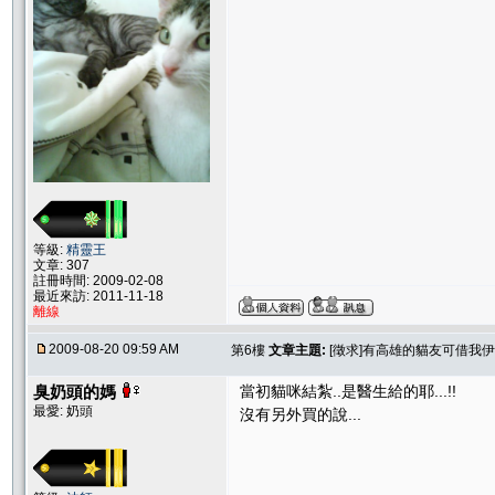
等級:
精靈王
文章: 307
註冊時間: 2009-02-08
最近來訪: 2011-11-18
離線
2009-08-20 09:59 AM
第6樓
文章主題:
[徵求]有高雄的貓友可借我
臭奶頭的媽
當初貓咪結紮..是醫生給的耶...!!
最愛: 奶頭
沒有另外買的說...