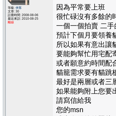
因為平常要上班
等級:
俠客
文章: 30
很忙碌沒有多餘的
註冊時間: 2008-08-06
最近來訪: 2010-08-25
離線
一個一個拍賣 二手
預計下個月要領養
所以如果有意出讓
要能夠幫忙用宅配
或者願意約時間配合
貓籠需求要有貓跳板
最好是兩層或者三
如果能夠附上您要
請寫信給我
您的msn