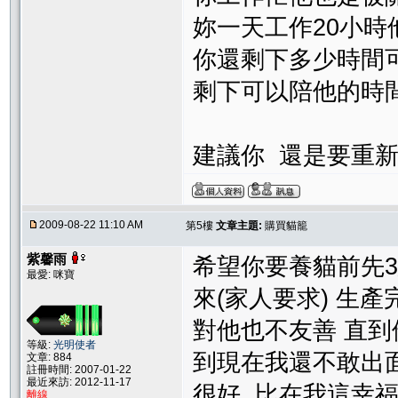
妳一天工作20小時
你還剩下多少時間
剩下可以陪他的時間在
建議你 還是要重
2009-08-22 11:10 AM
第5樓
文章主題:
購買貓籠
紫馨雨
希望你要養貓前先3
最愛: 咪寶
來(家人要求) 生
對他也不友善 直到
等級:
光明使者
到現在我還不敢出面
文章: 884
註冊時間: 2007-01-22
最近來訪: 2012-11-17
很好 比在我這幸
離線