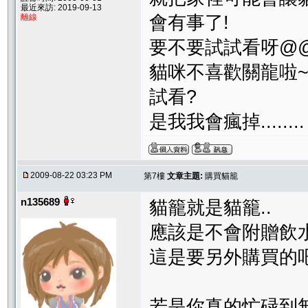
最近來訪: 2019-09-13
離線
會有事了!
要不要試試看呀@
貓咪不喜歡關龍啦
試看?
是我我會瘋掉........
2009-08-22 03:23 PM
第7樓
文章主題:
購買貓籠
n135689
貓籠就是貓籠..
應該是不會附贈飲水
這是要另外購買的
若是你真的忙碌到