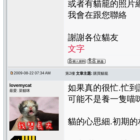
或者有貓籠的照片
我會在跟您聯絡
謝謝各位貓友
文字
2009-08-22 07:34 AM
第2樓
文章主題:
購買貓籠
lovemycat
如果真的很忙.忙到
最愛: 菜貓咪
可能不是養一隻喵咪
貓的心思細.初期的