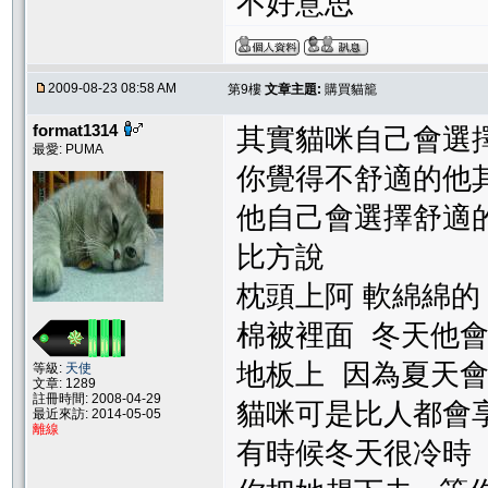
不好意思
2009-08-23 08:58 AM
第9樓
文章主題:
購買貓籠
format1314
其實貓咪自己會選
最愛: PUMA
你覺得不舒適的他
他自己會選擇舒適
比方說
枕頭上阿 軟綿綿的
棉被裡面 冬天他
地板上 因為夏天會
等級:
天使
文章: 1289
註冊時間: 2008-04-29
貓咪可是比人都會
最近來訪: 2014-05-05
離線
有時候冬天很冷時 