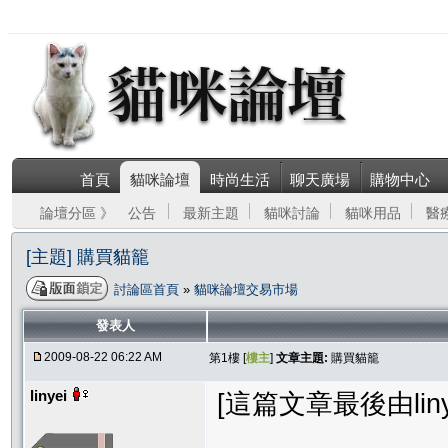
首頁
貓咪論壇
時尚生活
聊天廣場
購物中心
論壇分區 》
公告
最新主題
貓咪討論
貓咪用品
醫
[主題] 購買貓籠
討論區首頁
»
貓咪論壇交易市場
發表人
2009-08-22 06:22 AM
第1樓 [
樓主
]
文章主題:
購買貓籠
linyei
[這篇文章最後由linyei