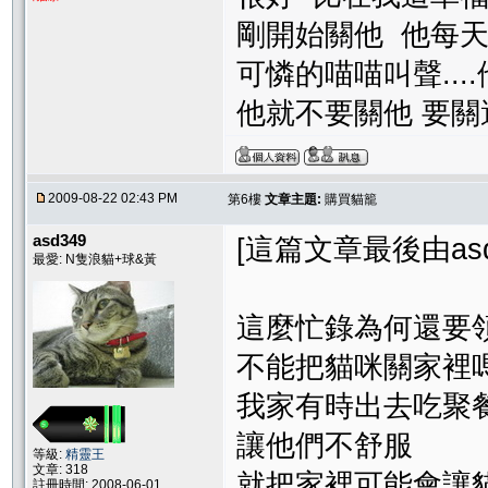
剛開始關他 他每
可憐的喵喵叫聲...
他就不要關他 要關
2009-08-22 02:43 PM
第6樓
文章主題:
購買貓籠
asd349
[這篇文章最後由asd34
最愛: N隻浪貓+球&黃
這麼忙錄為何還要
不能把貓咪關家裡
我家有時出去吃聚
讓他們不舒服
等級:
精靈王
文章: 318
就把家裡可能會讓
註冊時間: 2008-06-01