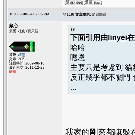
2009-08-24 02:05 PM
第11樓
文章主題:
購買貓籠
藏心
最愛: 杜皮+寶貝菇
下面引用由
linyei
哈哈
等級:
精靈
嗯恩
文章: 206
註冊時間: 2009-08-10
主要只是考慮到 貓
最近來訪: 2011-12-23
離線
反正幾乎都不關門 
...
我家的剛來都嘛躲在