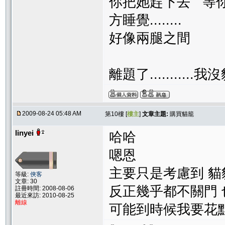
你把她趕下去 等
方睡覺........
好像兩腿之間 是
離題了...........我沒
2009-08-24 05:48 AM
第10樓 [
樓主
]
文章主題:
購買貓籠
linyei
哈哈
嗯恩
主要只是考慮到 貓
等級:
俠客
文章: 30
反正幾乎都不關門 
註冊時間: 2008-08-06
最近來訪: 2010-08-25
離線
可能到時候我要花