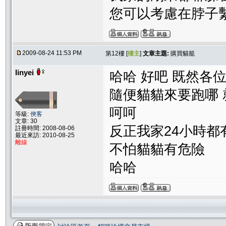
您可以考慮在脖子繫
2009-08-24 11:53 PM
第12樓 [
樓主
]
文章主題:
購買貓籠
linyei
哈哈 好吧 既然各
隨便貓貓來要跑哪
呵呵
等級:
俠客
文章: 30
反正我家24小時都
註冊時間: 2008-08-06
最近來訪: 2010-08-25
離線
不怕貓貓有危險
哈哈