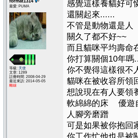
format1314
感覺這樣養貓好可
最愛: PUMA
還關起來......
不管是動物還是人 
關久了都不好~~
而且貓咪平均壽命在
你打算關個10年嗎.....
你不覺得這樣很不
等級:
天使
文章: 1289
註冊時間: 2008-04-29
貓咪在被收容所領
最近來訪: 2014-05-05
離線
想說現在有人要領
軟綿綿的床 優遊
人腳旁磨蹭
可是如果被你抱回
你工作忙他也是被