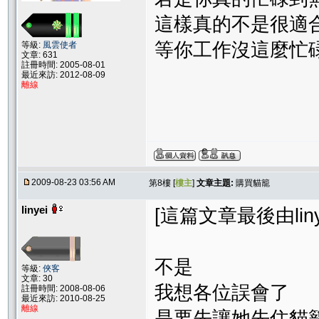
這樣真的不是很適合
等你工作沒這麼忙碌
等級:
風雲使者
文章: 631
註冊時間: 2005-08-01
最近來訪: 2012-08-09
離線
2009-08-23 03:56 AM
第8樓 [
樓主
]
文章主題:
購買貓籠
linyei
[這篇文章最後由linyei
不是
等級:
俠客
文章: 30
我想各位誤會了
註冊時間: 2008-08-06
最近來訪: 2010-08-25
離線
是要先讓她先住貓