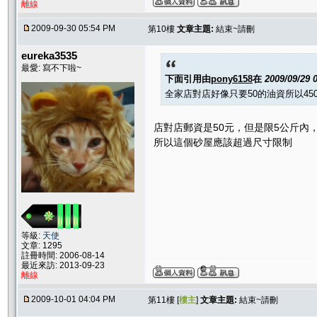
離線
2009-09-30 05:54 PM
第10樓
文章主題:
結束~請刪
eureka3535
最愛: 寫不下啦~
下面引用由
pony6158
在
2009/09/29 
全家店對店好像只要50的油資所以450
店對店郵資是50元，但是限5公斤內，
所以這個砂屋應該超過尺寸限制
等級:
天使
文章: 1295
註冊時間: 2006-08-14
最近來訪: 2013-09-23
離線
2009-10-01 04:04 PM
第11樓 [
樓主
]
文章主題:
結束~請刪