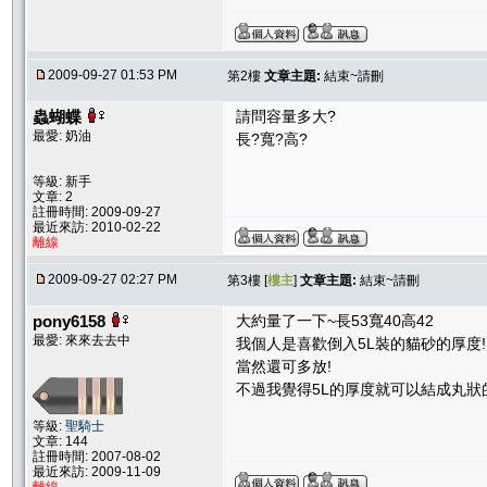
2009-09-27 01:53 PM
第2樓
文章主題:
結束~請刪
蟲蝴蝶
請問容量多大?
最愛: 奶油
長?寬?高?
等級: 新手
文章: 2
註冊時間: 2009-09-27
最近來訪: 2010-02-22
離線
2009-09-27 02:27 PM
第3樓 [
樓主
]
文章主題:
結束~請刪
pony6158
大約量了一下~長53寬40高42
最愛: 來來去去中
我個人是喜歡倒入5L裝的貓砂的厚度!
當然還可多放!
不過我覺得5L的厚度就可以結成丸狀的
等級:
聖騎士
文章: 144
註冊時間: 2007-08-02
最近來訪: 2009-11-09