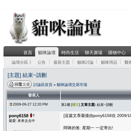
首頁
貓咪論壇
時尚生活
聊天廣場
購物中心
論壇分區 》
公告
最新主題
貓咪討論
貓咪用品
醫
[主題] 結束~請刪
討論區首頁
»
貓咪論壇交易市場
發表人
2009-09-27 12:20 PM
第1樓 [
樓主
]
文章主題:
結束~請刪
pony6158
[這篇文章最後由pony6158在 2009/10/
最愛: 來來去去中
阿咪的爸: 星期一 一定寄出!