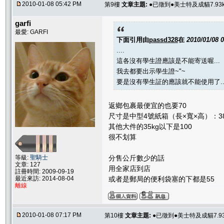
2010-01-08 05:42 PM
第9樓
文章主題:
●已徵到●美士特及成貓7.93k
garfi
最愛: GARFI
下面引用由
passd328
在
2010/01/08 
....
這各沒有學生證應該是不能寄送喔...
我去都要出示學生證~"~
要是沒有學生証的應該就不能使用了..
返鄉包裹最便宜的也要70
尺寸是中型4號紙箱（長×寬×高）：38.5
其他大件的35kg以下是100
很不划算
分售公斤數少的話
等級:
聖騎士
文章: 127
用全家店到店
註冊時間: 2009-09-19
或者是郵局的便利袋塞的下都是55
最近來訪: 2014-08-04
離線
2010-01-08 07:17 PM
第10樓
文章主題:
●已徵到●美士特及成貓7.93