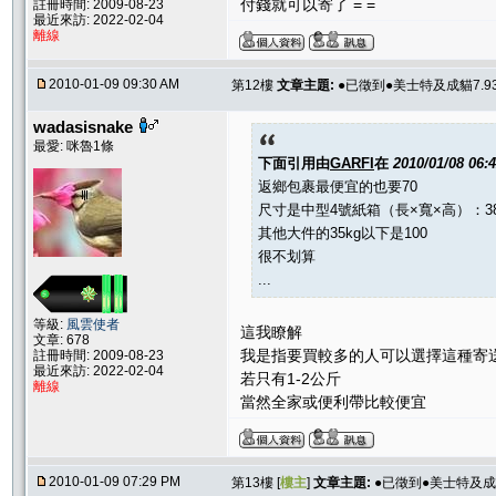
付錢就可以寄了 = =
註冊時間: 2009-08-23
最近來訪: 2022-02-04
離線
2010-01-09 09:30 AM
第12樓
文章主題:
●已徵到●美士特及成貓7.93
wadasisnake
最愛: 咪魯1條
下面引用由
GARFI
在
2010/01/08 06
返鄉包裹最便宜的也要70
尺寸是中型4號紙箱（長×寬×高）：38.5
其他大件的35kg以下是100
很不划算
...
等級:
風雲使者
這我瞭解
文章: 678
我是指要買較多的人可以選擇這種寄
註冊時間: 2009-08-23
最近來訪: 2022-02-04
若只有1-2公斤
離線
當然全家或便利帶比較便宜
2010-01-09 07:29 PM
第13樓 [
樓主
]
文章主題:
●已徵到●美士特及成貓7