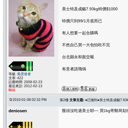
美士特及成貓7.93kg特價$1000
特價只到99/1月底而已
有人想要一起合購嗎
不然自己買一大包怕吃不完
台北縣永和面交喔
有意者請飛鴿
等級:
風雲使者
文章: 422
註冊時間: 2009-02-23
最近來訪: 2012-02-13
離線
2010-01-08 02:32 PM
第2樓
文章主題:
●已徵到●美士特及成貓7.93k
deniosen
饅頭沒吃過美士耶~~ 買1kg寄郵局划得