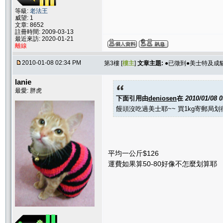
等級:
老法王
威望: 1
文章: 8652
註冊時間: 2009-03-13
最近來訪: 2020-01-21
離線
2010-01-08 02:34 PM
第3樓 [
樓主
]
文章主題:
●已徵到●美士特及成貓7
lanie
最愛: 胖虎
下面引用由
deniosen
在
2010/01/08 
饅頭沒吃過美士耶~~ 買1kg寄郵局划
平均一公斤$126
運費如果算50-80好像不怎麼划算耶