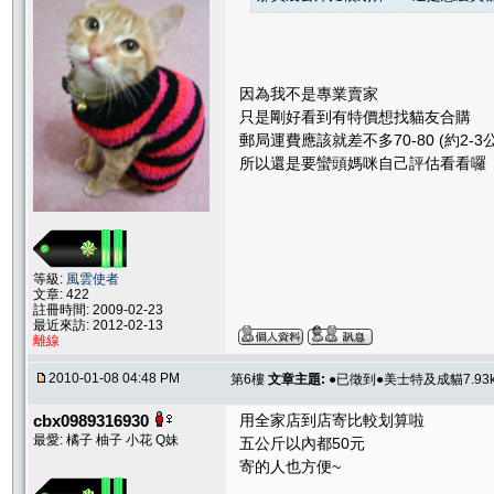
因為我不是專業賣家
只是剛好看到有特價想找貓友合購
郵局運費應該就差不多70-80 (約2-3
所以還是要蠻頭媽咪自己評估看看囉
等級:
風雲使者
文章: 422
註冊時間: 2009-02-23
最近來訪: 2012-02-13
離線
2010-01-08 04:48 PM
第6樓
文章主題:
●已徵到●美士特及成貓7.93k
cbx0989316930
用全家店到店寄比較划算啦
最愛: 橘子 柚子 小花 Q妹
五公斤以內都50元
寄的人也方便~