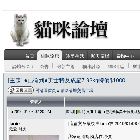
首頁
貓咪論壇
時尚生活
聊天廣場
購物中心
論壇分區 》
公告
最新主題
貓咪討論
貓咪用品
醫
[主題] ●已徵到●美士特及成貓7.93kg特價$1000
討論區首頁
»
貓咪論壇交易市場
發表人
2010-01-08 02:20 PM
第1樓 [
樓主
]
文章主題:
●已徵到●美士特及成貓7
lanie
[這篇文章最後由lanie在 2010/01/09 
最愛: 胖虎
我家這邊寵物店在特價