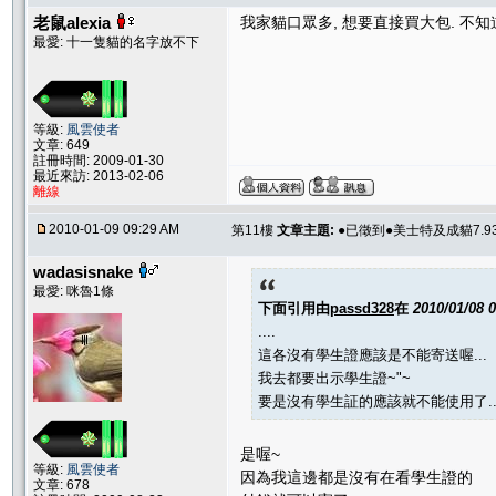
老鼠alexia
我家貓口眾多, 想要直接買大包. 不
最愛: 十一隻貓的名字放不下
等級:
風雲使者
文章: 649
註冊時間: 2009-01-30
最近來訪: 2013-02-06
離線
2010-01-09 09:29 AM
第11樓
文章主題:
●已徵到●美士特及成貓7.93
wadasisnake
最愛: 咪魯1條
下面引用由
passd328
在
2010/01/08 
....
這各沒有學生證應該是不能寄送喔...
我去都要出示學生證~"~
要是沒有學生証的應該就不能使用了..
是喔~
等級:
風雲使者
因為我這邊都是沒有在看學生證的
文章: 678