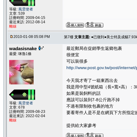
等級:
風雲使者
文章: 539
註冊時間: 2009-04-15
最近來訪: 2012-08-14
離線
2010-01-08 05:08 PM
第7樓
文章主題:
●已徵到●美士特及成貓7.93k
wadasisnake
最近郵局在促銷學生返鄉包裹
最愛: 咪魯1條
很便宜
可以裝很多
http://www.post.gov.tw/post/inter
今天我才寄了一箱東西出去
我是用中型4號紙箱（長×寬×高）：38.5
如果是裝飼料的話
應該可以裝到7-8公斤跑不掉
等級:
風雲使者
不過有限制收包裹的地方
文章: 678
註冊時間: 2009-08-23
要看寄件人是不是在網頁下方所指定
最近來訪: 2022-02-04
離線
提供給大家參考