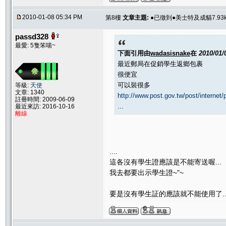
2010-01-08 05:34 PM
第8樓
文章主題:
●已徵到●美士特及成貓7.93k
passd328
最愛: 5隻笨喵~
下面引用由
wadasisnake
在
2010/01/
最近郵局在促銷學生返鄉包裹
很便宜
可以裝很多
等級:
天使
文章: 1340
http://www.post.gov.tw/post/intern
註冊時間: 2009-06-09
...
最近來訪: 2016-10-16
離線
....
這各沒有學生證應該是不能寄送喔...
我去都要出示學生證~"~
要是沒有學生証的應該就不能使用了..