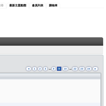
搜尋
最新主題動態
會員列表
購物車
...
...
◄
1
2
3
8
9
10
22
23
24
►