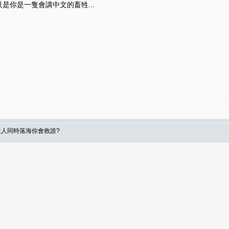
是你是一隻會講中文的畜牲...
生人同時落海你會救誰?