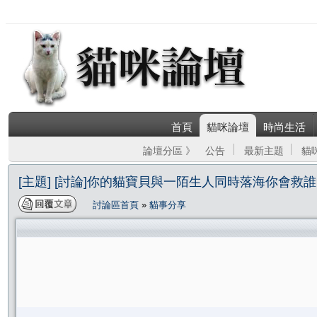
首頁
貓咪論壇
時尚生活
論壇分區 》
公告
最新主題
貓
[主題] [討論]你的貓寶貝與一陌生人同時落海你會救誰
討論區首頁
»
貓事分享