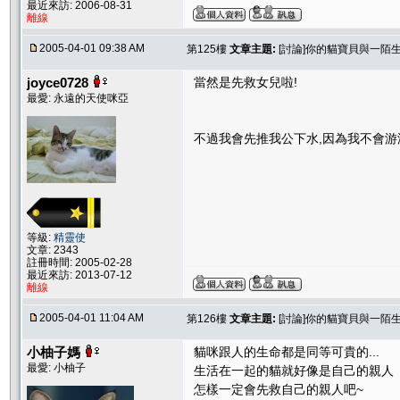
最近來訪: 2006-08-31
離線
2005-04-01 09:38 AM
第125樓
文章主題:
[討論]你的貓寶貝與一陌
joyce0728
當然是先救女兒啦!
最愛: 永遠的天使咪亞
不過我會先推我公下水,因為我不會游泳
等級:
精靈使
文章: 2343
註冊時間: 2005-02-28
最近來訪: 2013-07-12
離線
2005-04-01 11:04 AM
第126樓
文章主題:
[討論]你的貓寶貝與一陌
小柚子媽
貓咪跟人的生命都是同等可貴的...
最愛: 小柚子
生活在一起的貓就好像是自己的親人
怎樣一定會先救自己的親人吧~