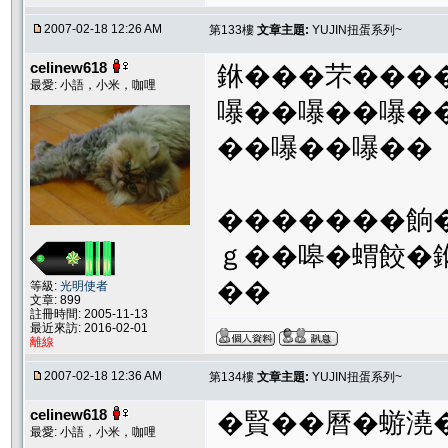
2007-02-18 12:26 AM
第133樓
文章主題:
YUJIN扭蛋系列~
celinew618
銝���芣���
最愛: 小語，小米，咖哩
嚗��嚗��嚗�
��嚗��嚗��
�������餉
ｇ��嗥�蝟餃�
��
等級:
光明使者
文章: 899
註冊時間: 2005-11-13
最近來訪: 2016-02-01
離線
2007-02-18 12:36 AM
第134樓
文章主題:
YUJIN扭蛋系列~
celinew618
�賢��曆�蝣澆
最愛: 小語，小米，咖哩