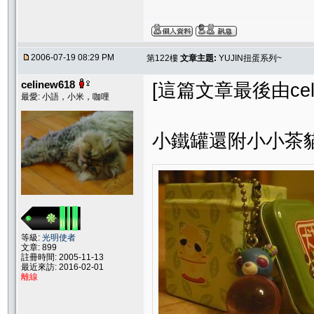
2006-07-19 08:29 PM
第122樓
文章主題:
YUJIN扭蛋系列~
celinew618
[這篇文章最後由celine
最愛: 小語，小米，咖哩
小鐵罐還附小小茶
等級:
光明使者
文章: 899
註冊時間: 2005-11-13
最近來訪: 2016-02-01
離線