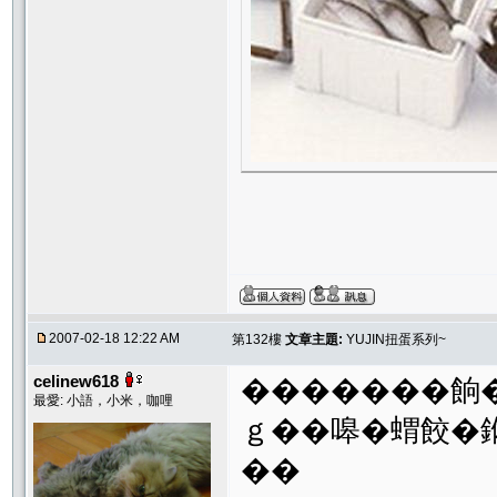
2007-02-18 12:22 AM
第132樓
文章主題:
YUJIN扭蛋系列~
celinew618
�������餉
最愛: 小語，小米，咖哩
ｇ��嗥�蝟餃�
��