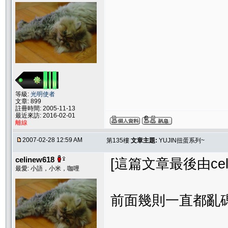
等級:
光明使者
文章: 899
註冊時間: 2005-11-13
最近來訪: 2016-02-01
離線
2007-02-28 12:59 AM
第135樓
文章主題:
YUJIN扭蛋系列~
celinew618
[這篇文章最後由celine
最愛: 小語，小米，咖哩
前面幾則一直都亂