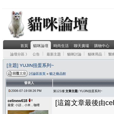
首頁
貓咪論壇
時尚生活
聊天廣場
購物中心
論壇分區 》
公告
最新主題
貓咪討論
貓咪用品
醫
[主題] YUJIN扭蛋系列~
討論區首頁
»
貓之藝品館
發表人
2006-07-19 08:26 PM
第121樓
文章主題:
YUJIN扭蛋系列~
celinew618
[這篇文章最後由celine
最愛: 小語，小米，咖哩