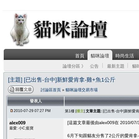
首頁
貓咪論壇
時尚生活
論壇分區 》
公告
最新主題
貓
[主題] [已出售-台中]新鮮愛肯拿-雞+魚1公斤
討論區首頁
»
貓咪論壇交易市場
發表人
2010-07-29 07:27 PM
第1樓 [
樓主
]
文章主題:
[已出售-台中]新鮮愛
alex009
[這篇文章最後由alex009在 2010/07/3
最愛: 小C;藍寶
6月下旬跟貓友分售了2公斤的愛肯拿-