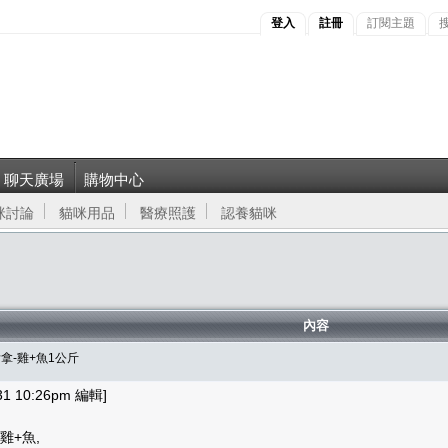
登入
註冊
訂閱主題
聊天廣場
購物中心
咪討論
貓咪用品
醫療照護
認養貓咪
內容
肯拿-雞+魚1公斤
1 10:26pm 編輯]
雞+魚,