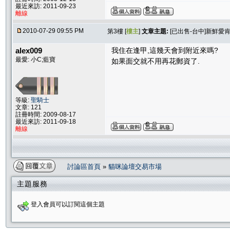
最近來訪: 2011-09-23
離線
2010-07-29 09:55 PM
第3樓 [
樓主
]
文章主題:
[已出售-台中]新鮮愛
alex009
我住在逢甲,這幾天會到附近來嗎?
最愛: 小C;藍寶
如果面交就不用再花郵資了.
等級:
聖騎士
文章: 121
註冊時間: 2009-08-17
最近來訪: 2011-09-18
離線
討論區首頁
»
貓咪論壇交易市場
主題服務
登入會員可以訂閱這個主題