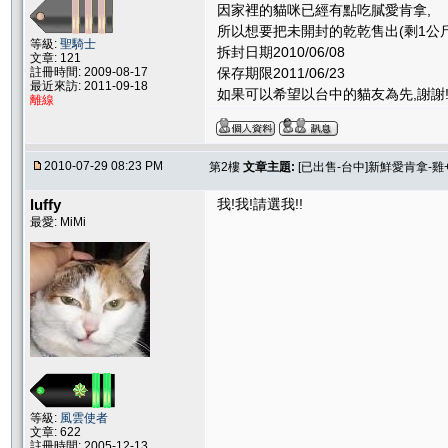
因家裡的貓咪已經有點吃膩愛肯拿,
所以想要把未開封的乾乾售出(剩1公斤1
等級:
聖騎士
拆封日期2010/06/08
文章: 121
註冊時間: 2009-08-17
保存期限2011/06/23
最近來訪: 2011-09-18
如果可以希望以台中的貓友為先,謝謝!
離線
2010-07-29 08:23 PM
第2樓
文章主題:
[已出售-台中]新鮮愛肯拿-雞
luffy
我!我!請選我!!
最愛: MiMi
等級:
風雲使者
文章: 622
註冊時間: 2005-12-13