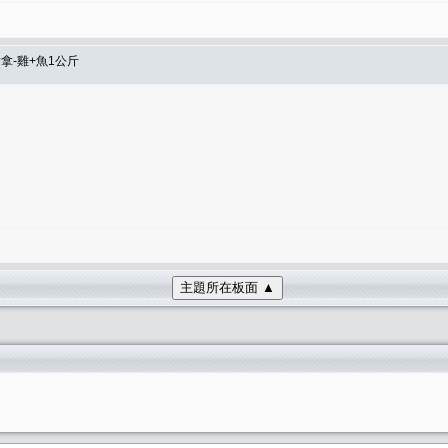
肯拿-雞+魚1公斤
主題所在板面 ▲