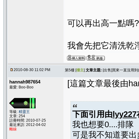
可以再出高一點嗎?
我會先把它清洗乾淨
2010-08-30 11:02 PM
第5樓 [
樓主
]
文章主題:
[出售]買來一直沒用
[這篇文章最後由hanna
hannah987654
最愛: Boo-Boo
等級:
精靈王
下面引用由
lyy227
文章: 254
註冊時間: 2010-07-25
我也想要0....排隊
最近來訪: 2012-04-02
離線
可是我不知道要出多