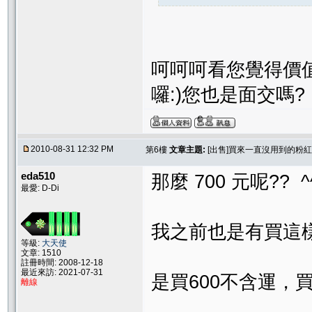
呵呵呵看您覺得價
囉:)您也是面交嗎?
2010-08-31 12:32 PM
第6樓
文章主題:
[出售]買來一直沒用到的粉
eda510
那麼 700 元呢?? ^
最愛: D-Di
我之前也是有買這
等級:
大天使
文章: 1510
註冊時間: 2008-12-18
最近來訪: 2021-07-31
是買600不含運，
離線