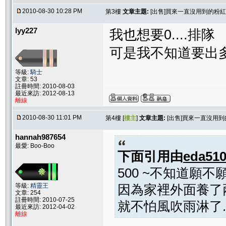
2010-08-30 10:28 PM
第3樓
文章主題:
[出售]買來一直沒用到的粉
lyy227
我也想要0....排隊
可是我不知道要出多
等級:
騎士
文章: 53
註冊時間: 2010-08-03
最近來訪: 2012-08-13
離線
2010-08-30 11:01 PM
第4樓 [
樓主
]
文章主題:
[出售]買來一直沒用
hannah987654
最愛: Boo-Boo
下面引用由
eda51
500 ~不知道願不願意
等級:
精靈王
因為家裡外面養了兩
文章: 254
註冊時間: 2010-07-25
就不怕風吹雨淋了.
最近來訪: 2012-04-02
離線