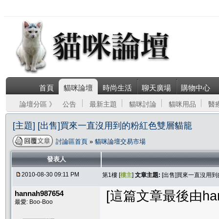
首頁
貓咪論壇
時尚生活
聊天廣場
購物中心
論壇分區 》
公告
最新主題
貓咪討論
貓咪用品
醫
[主題] [出售]買來一直沒用到的粉紅色雙層貓籠
討論區首頁
»
貓咪論壇交易市場
發表人
2010-08-30 09:11 PM
第1樓 [
樓主
]
文章主題:
[出售]買來一直沒用
[這篇文章最後由hanna
hannah987654
最愛: Boo-Boo