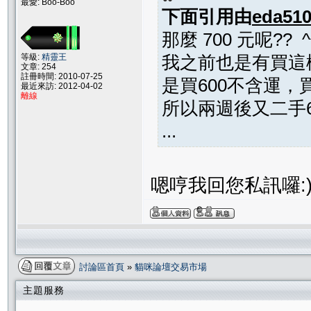
最愛: Boo-Boo
下面引用由
eda51
那麼 700 元呢?? ^
等級:
精靈王
我之前也是有買這
文章: 254
註冊時間: 2010-07-25
是買600不含運
最近來訪: 2012-04-02
離線
所以兩週後又二手6
...
嗯哼我回您私訊囉:
討論區首頁
»
貓咪論壇交易市場
主題服務