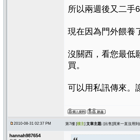
所以兩週後又二手60
現在因為門外餵養
沒關西，看您最低
買。
可以用私訊傳來。謝謝
2010-08-31 02:37 PM
第7樓 [
樓主
]
文章主題:
[出售]買來一直沒用
hannah987654