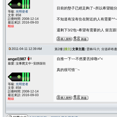
目前的墊子已經足夠了~所以希望能分
等級:
光明使者
文章: 858
註冊時間: 2008-12-14
不知道有沒有住在附近的人有需要^^
最近來訪: 2016-09-03
離線
還剩下3/2包~希望有需要的人 留言
2011-04-11 12:39 AM
第2樓 [
樓主
]
文章主題:
雲林/斗六 分送碎布邊
angel1987
自推一下~~不然要丟掉嚕>"<
最愛: 沒事爬文中~安靜踩街
真的很可惜ˊˋ~
等級:
光明使者
文章: 858
註冊時間: 2008-12-14
最近來訪: 2016-09-03
離線