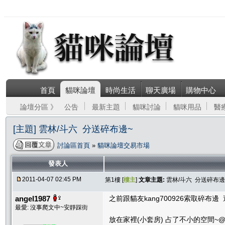
首頁
貓咪論壇
時尚生活
聊天廣場
購物中心
論壇分區 》
公告
最新主題
貓咪討論
貓咪用品
醫
[主題] 雲林/斗六 分送碎布邊~
討論區首頁
»
貓咪論壇交易市場
發表人
2011-04-07 02:45 PM
第1樓 [
樓主
]
文章主題:
雲林/斗六 分送碎布邊
angel1987
之前跟貓友kang700926索取碎布邊
最愛: 沒事爬文中~安靜踩街
放在家裡(小套房) 占了不小的空間~@