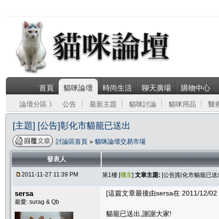
首頁
貓咪論壇
時尚生活
聊天廣場
購物中心
論壇分區 》
公告
最新主題
貓咪討論
貓咪用品
醫
[主題] [公告]彰化市貓籠已送出
討論區首頁
»
貓咪論壇交易市場
發表人
2011-11-27 11:39 PM
第1樓 [
樓主
]
文章主題:
[公告]彰化市貓籠已送
sersa
[這篇文章最後由sersa在 2011/12/02 
最愛: surag & Qb
貓籠已送出,謝謝大家!