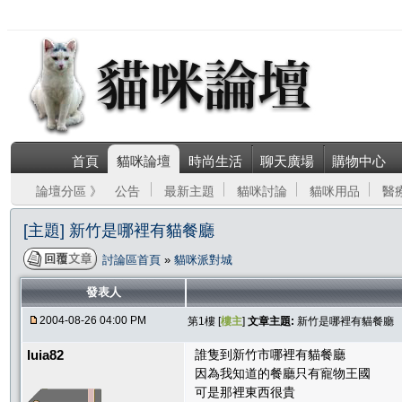
首頁
貓咪論壇
時尚生活
聊天廣場
購物中心
論壇分區 》
公告
最新主題
貓咪討論
貓咪用品
醫
[主題] 新竹是哪裡有貓餐廳
討論區首頁
»
貓咪派對城
發表人
2004-08-26 04:00 PM
第1樓 [
樓主
]
文章主題:
新竹是哪裡有貓餐廳
luia82
誰隻到新竹市哪裡有貓餐廳
因為我知道的餐廳只有寵物王國
可是那裡東西很貴