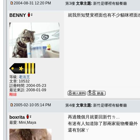
2004-08-31 12:20 PM
第3樓
文章主題:
新竹是哪裡有貓餐廳
BENNY
就我所知雙叟裡面也有不少貓咪裡面
等級:
老法王
文章: 10532
註冊時間: 2004-05-23
最近來訪: 2008-01-09
離線
2005-02-10 05:14 PM
第4樓
文章主題:
新竹是哪裡有貓餐廳
boxrita
再過幾個月就要回新竹ㄌ...
最愛: Mini,Maya
有迷有人知道除了那兩家寵物餐廳外
還有別家ㄚ