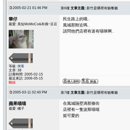
2005-02-21 01:46 PM
第6樓
文章主題:
新竹是哪裡有貓餐廳
華仔
民生路上的哦..
最愛: 美短MoMoCo&布偶~豆豆
風城那附近嗎..
請問他們店裡有迷有喵咪啊..
等級:
俠客
文章: 38
註冊時間: 2005-02-15
最近來訪: 2006-05-15
離線
2005-03-11 02:40 PM
第7樓
文章主題:
新竹是哪裡有貓餐廳
蘋果喵喵
在風城隔壁滴那條街
最愛: 橘子
店裡有一隻波斯喵喵
挺可愛的