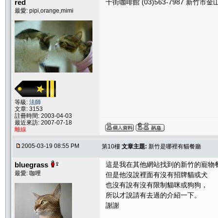
red
十街咖啡館 (03)563-7987 新竹市
最愛: pipi,orange,mimi
等級:
法師
文章: 3153
註冊時間: 2003-04-03
最近來訪: 2007-07-18
離線
2005-03-19 08:55 PM
第10樓
文章主題:
新竹是哪裡有貓餐廳
bluegrass
這是我在其他網站找到的新竹的寵物
最愛: 咖哩
但是他沒說裡面有沒有招牌貓或犬
也沒有說有沒有限制貓咪或狗狗，
所以才說請有去過的介紹一下。
謝謝