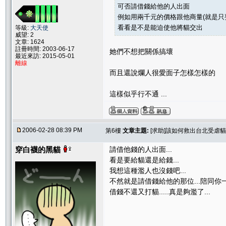
可否請借錢給他的人出面
例如用兩千元的價格跟他商量(就是只
看看是不是能迫使他將貓交出
等級:
大天使
威望: 2
文章: 1624
註冊時間: 2003-06-17
她們不想把關係搞壞
最近來訪: 2015-05-01
離線
而且還說爛人很愛面子怎樣怎樣的
這樣似乎行不通 ...
2006-02-28 08:39 PM
第6樓
文章主題:
[求助]該如何救出台北受虐貓
穿白襪的黑貓
請借他錢的人出面...
看是要給貓還是給錢...
我想這種濫人也沒錢吧...
不然就是請借錢給他的那位...陪同你一起
借錢不還又打貓.....真是夠濫了...