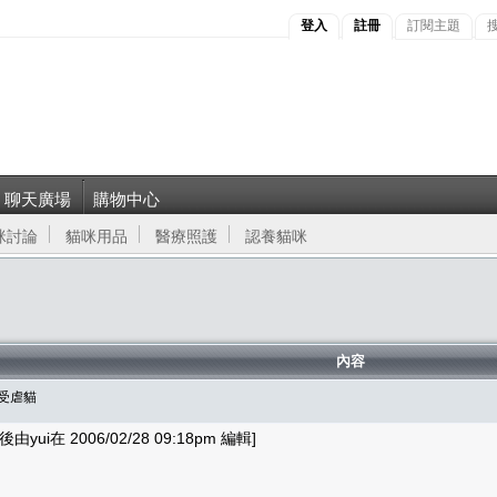
登入
註冊
訂閱主題
聊天廣場
購物中心
咪討論
貓咪用品
醫療照護
認養貓咪
內容
北受虐貓
yui在 2006/02/28 09:18pm 編輯]