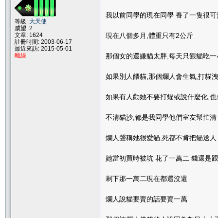
我以前同學的現在同學 養了一隻很可
等級:
大天使
威望: 2
文章: 1624
現在八個多月,體重只有2公斤
註冊時間: 2003-06-17
最近來訪: 2015-05-01
離線
那個女的還嫌貓太胖,每天只餵貓吃一
如果別人餵貓,那個爛人會生氣,打貓
如果有人勸她不要打貓或說什麼化,也
不清貓沙,都是我同學他們室友幫忙清
爛人聲稱她很愛貓,死都不肯把貓送人
她當初買時被坑 花了一萬二 錢還是
剩下那一萬二現在都還沒還
爛人說貓要賣的話要賣一萬