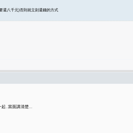
要還八千元)否則就立刻還錢的方式
..當面講清楚...