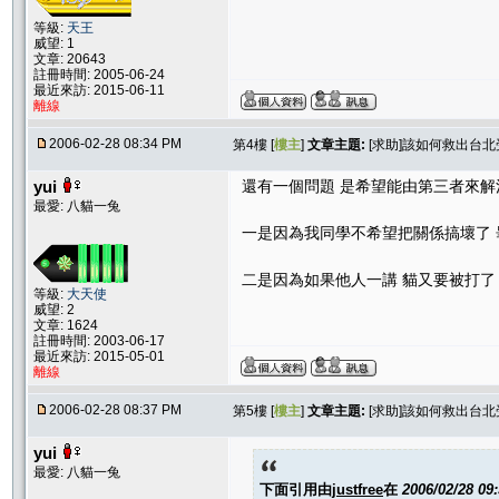
等級:
天王
威望: 1
文章: 20643
註冊時間: 2005-06-24
最近來訪: 2015-06-11
離線
2006-02-28 08:34 PM
第4樓 [
樓主
]
文章主題:
[求助]該如何救出台
yui
還有一個問題 是希望能由第三者來解
最愛: 八貓一兔
一是因為我同學不希望把關係搞壞了 畢
二是因為如果他人一講 貓又要被打了
等級:
大天使
威望: 2
文章: 1624
註冊時間: 2003-06-17
最近來訪: 2015-05-01
離線
2006-02-28 08:37 PM
第5樓 [
樓主
]
文章主題:
[求助]該如何救出台
yui
最愛: 八貓一兔
下面引用由
justfree
在
2006/02/28 09