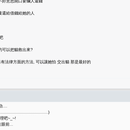
不好意思開口要爛人還錢
接還給借錢給她的人
吧
的可以把貓救出來?
如果有法律方面的方法, 可以讓她怕 交出貓 那是最好的
...
.............................)
吧~_~!
前...