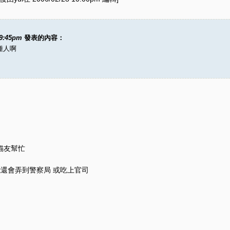
09:45pm
發表的內容：
種人啊
貓友幫忙
能還會弄到警察局 或吃上官司