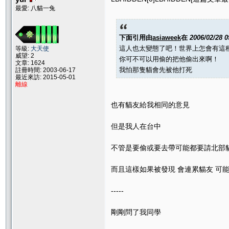
最愛: 八貓一兔
下面引用由
asiaweek
在
2006/02/28 
這人也太變態了吧！世界上怎會有這
等級:
大天使
威望: 2
你可不可以用偷的把他偷出來啊！
文章: 1624
我怕那隻貓會先被他打死
註冊時間: 2003-06-17
最近來訪: 2015-05-01
離線
也有貓友給我相同的意見
但是我人在台中
不管是要偷或要去帶可能都要請北部
而且這樣如果被發現 會連累貓友 可
-----
剛剛問了我同學