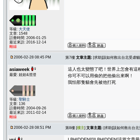
等級:
大天使
文章: 1548
註冊時間: 2006-01-25
最近來訪: 2016-12-14
離線
2006-02-28 08:45 PM
第7樓
文章主題:
[求助]該如何救出台北受虐貓
asiaweek
這人也太變態了吧！世界上怎會有這
最愛: 娃娃&澄澄
你可不可以用偷的把他偷出來啊！
我怕那隻貓會先被他打死
等級:
聖騎士
文章: 136
註冊時間: 2004-09-26
最近來訪: 2011-02-14
離線
2006-02-28 08:51 PM
第8樓 [
樓主
]
文章主題:
[求助]該如何救出台
yui
LBHIDDEN[0]LBHIDDEN[這篇文章最後由