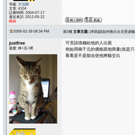
等級:
大法師
文章: 4104
註冊時間: 2004-07-17
最近來訪: 2012-05-22
離線
2006-02-28 08:34 PM
第3樓
文章主題:
[求助]該如何救出台北受虐貓
justfree
可否請借錢給他的人出面
最愛: 咪+瓜+噗
例如用兩千元的價格跟他商量(就是只
看看是不是能迫使他將貓交出