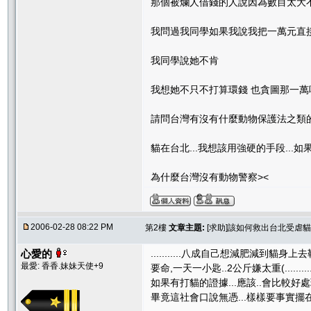
那個被爛人借錢的人說因為數目太大
我問過我同學如果我說我把一萬元直
我同學說她不肯
我想她不只不打算環錢 也貪圖那一萬
請問台灣有沒有什麼動物保護法之類
貓在台北...我想該用強硬的手段...
為什麼台灣沒有動物警察><
2006-02-28 08:22 PM
第2樓
文章主題:
[求助]該如何救出台北受虐貓
心愛的
...........八成自己想減肥減到貓身上去勒.
最愛: 香香.妹妹天使+9
要命,一天一小匙..2公斤嫌太重(......................
如果有打貓的證據...應該..會比較好處理
畢竟這社會口說無憑...樣樣要事實擺在眼