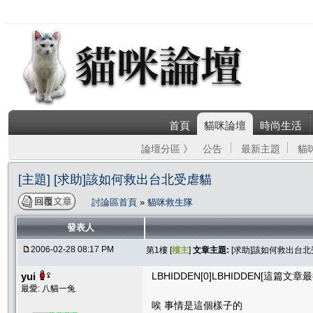
首頁
貓咪論壇
時尚生活
論壇分區 》
公告
最新主題
貓
[主題] [求助]該如何救出台北受虐貓
討論區首頁
»
貓咪救生隊
發表人
2006-02-28 08:17 PM
第1樓 [
樓主
]
文章主題:
[求助]該如何救出台
yui
LBHIDDEN[0]LBHIDDEN[這篇文章最後由
最愛: 八貓一兔
唉 事情是這個樣子的