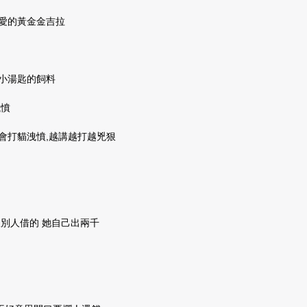
愛的黃金金吉拉
小湯匙的飼料
洩憤
會打貓洩憤,越講越打越兇狠
跟別人借的 她自己出兩千