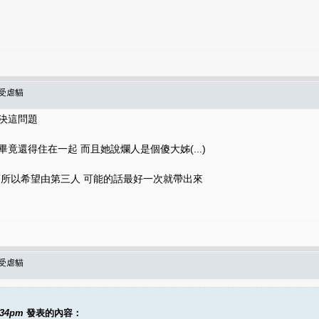
北受虐貓
決這問題
竟還得住在一起 而且她說爛人是個傻大姊(...)
 所以希望由第三人 可能的話最好一次就帶出來
北受虐貓
:34pm
發表的內容：