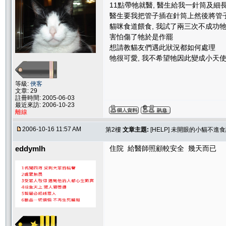
11點帶牠就醫, 醫生給我一針筒及細
醫生要我把管子插在針筒上然後將管
貓咪食道餵食, 我試了兩三次不成功牠
害怕傷了牠於是作罷
想請教貓友們遇此狀況都如何處理
牠很可愛, 我不希望牠因此變成小天
等級:
俠客
文章: 29
註冊時間: 2005-06-03
最近來訪: 2006-10-23
離線
2006-10-16 11:57 AM
第2樓
文章主題:
[HELP] 未開眼的小貓不進
eddymlh
住院 給醫師照顧較安全 幾天而已