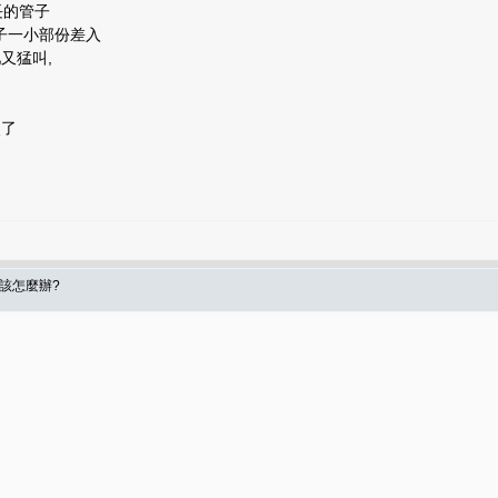
長的管子
子一小部份差入
又猛叫,
使了
食該怎麼辦?