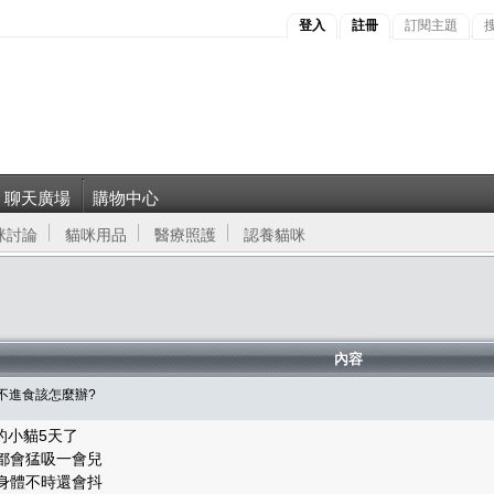
登入
註冊
訂閱主題
聊天廣場
購物中心
咪討論
貓咪用品
醫療照護
認養貓咪
內容
貓不進食該怎麼辦?
的小貓5天了
口都會猛吸一會兒
 身體不時還會抖