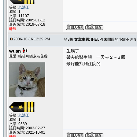
等級:
老法王
威望: 1
文章: 11107
註冊時間: 2005-01-12
最近來訪: 2019-07-18
離線
2006-10-16 12:29 PM
第3樓
文章主題:
[HELP] 未開眼的小貓不進
wuan
生病了
最愛: 喵喵可樂灰灰菠蘿
帶去給醫生餵 一天去２∼３回
最好能找到住院的
等級:
老法王
威望: 1
文章: 9589
註冊時間: 2003-02-27
最近來訪: 2021-10-01
離線