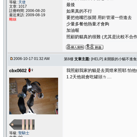
等級:
天使
最後
文章: 1017
註冊時間: 2006-08-20
如果真的不行
最近來訪: 2009-08-19
要把他嘴巴扳開 用針管灌一些進去
離線
少量多餐他熱量才會夠
加油喔
照顧奶貓真的很難 (尤其是比較不合作
2006-10-17 01:32 AM
第8樓
文章主題:
[HELP] 未開眼的小貓不進
cbx0602
我照顧我家的貓是去買燈來照耶.怕他們
1.2天他就會吃罐頭ㄌ....
等級:
聖騎士