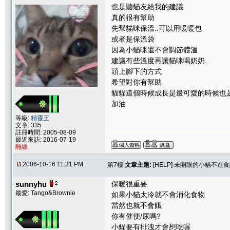
也是聽貓友給我的建議
真的很有幫助
先幫貓咪保溫..可以用暖暖包
或者是保溫袋
因為小貓咪還不會調節體溫
建議有些溫度再讓貓咪喝奶奶..
頭上腳下的方式
希望對你有幫助
貓貓這個時候成長是最可愛的時候也
加油
等級:
精靈王
文章: 335
註冊時間: 2005-08-09
最近來訪: 2016-07-19
離線
2006-10-16 11:31 PM
第7樓
文章主題:
[HELP] 未開眼的小貓不進
sunnyhu
保暖很重要
最愛: Tango&Brownie
如果小貓太冷就不會消化食物
當然也就不會餓
你有催便/尿嗎?
小貓要有排洩才會想吃喔