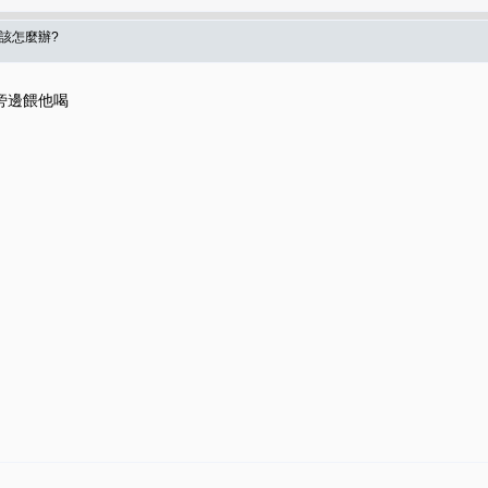
食該怎麼辦?
旁邊餵他喝