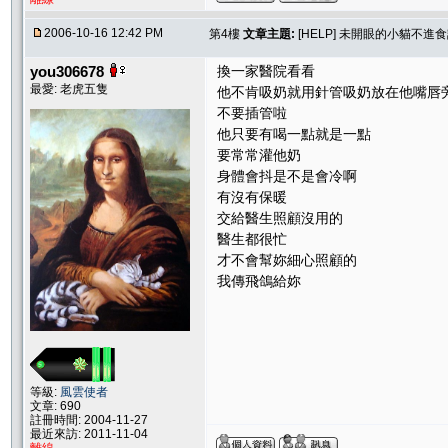
2006-10-16 12:42 PM
第4樓
文章主題:
[HELP] 未開眼的小貓不進
you306678
換一家醫院看看
最愛: 老虎五隻
他不肯吸奶就用針管吸奶放在他嘴唇
不要插管啦
他只要有喝一點就是一點
要常常灌他奶
身體會抖是不是會冷啊
有沒有保暖
交給醫生照顧沒用的
醫生都很忙
才不會幫妳細心照顧的
我傳飛鴿給妳
等級:
風雲使者
文章: 690
註冊時間: 2004-11-27
最近來訪: 2011-11-04