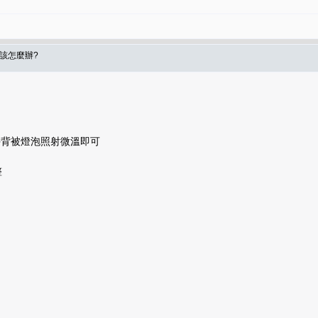
食該怎麼辦?
手背被燈泡照射微溫即可
整