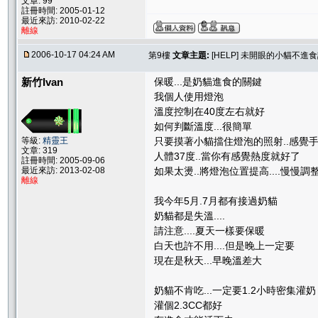
文章: 99
註冊時間: 2005-01-12
最近來訪: 2010-02-22
離線
2006-10-17 04:24 AM
第9樓
文章主題:
[HELP] 未開眼的小貓不進
新竹Ivan
保暖...是奶貓進食的關鍵
我個人使用燈泡
溫度控制在40度左右就好
如何判斷溫度...很簡單
等級:
精靈王
只要摸著小貓擋住燈泡的照射..感覺
文章: 319
人體37度..當你有感覺熱度就好了
註冊時間: 2005-09-06
最近來訪: 2013-02-08
如果太燙..將燈泡位置提高....慢慢調
離線
我今年5月.7月都有接過奶貓
奶貓都是失溫....
請注意....夏天一樣要保暖
白天也許不用....但是晚上一定要
現在是秋天...早晚溫差大
奶貓不肯吃...一定要1.2小時密集灌奶
灌個2.3CC都好