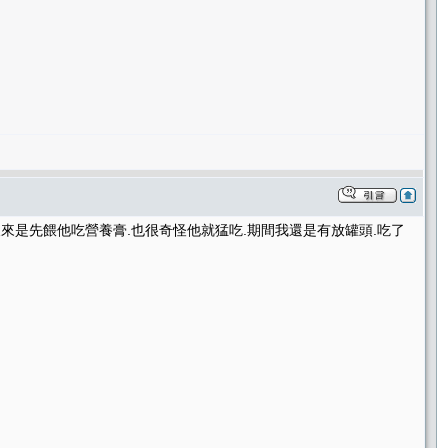
.後來是先餵他吃營養膏.也很奇怪他就猛吃.期間我還是有放罐頭.吃了