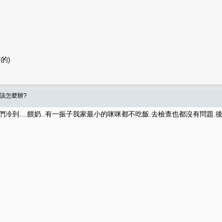
的)
食該怎麼辦?
冷到....餵奶..有一振子我家最小的咪咪都不吃飯.去檢查也都沒有問題