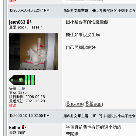
離線
2006-10-16 12:47 PM
第5樓
文章主題:
[HELP] 未開眼的小貓不進
jean663
餵小貓要有耐性慢慢餵
最愛: jojo♀、jesse♂
醫生如果說沒生病
自己照顧比較好
等級:
天使
文章: 1275
註冊時間: 2006-09-18
最近來訪: 2021-12-20
離線
2006-10-16 02:55 PM
第6樓
文章主題:
[HELP] 未開眼的小貓不進
kellie
半個月前我也有照顧過小幼貓
最愛: 喵喵
未開眼