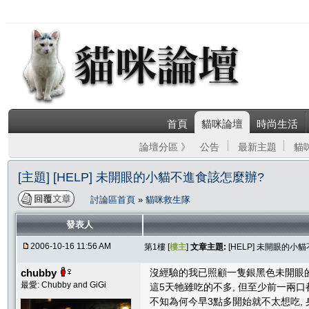
首頁
貓咪論壇
時尚生活
論壇分區 》
公告
最新主題
貓
[主題] [HELP] 未開眼的小貓不進食該怎麼辦?
討論區首頁
»
貓咪救生隊
發表人
2006-10-16 11:56 AM
第1樓 [
樓主
]
文章主題:
[HELP] 未開眼的小
chubby
沒經驗的我已照顧一隻銀黑色未開眼
最愛: Chubby and GiGi
這5天牠雖吃的不多, 但至少前一兩
不知為何今早3點多開始就不太想吃,