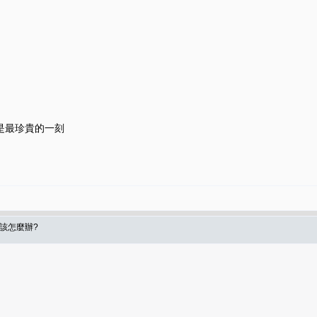
是最珍貴的一刻
食該怎麼辦?