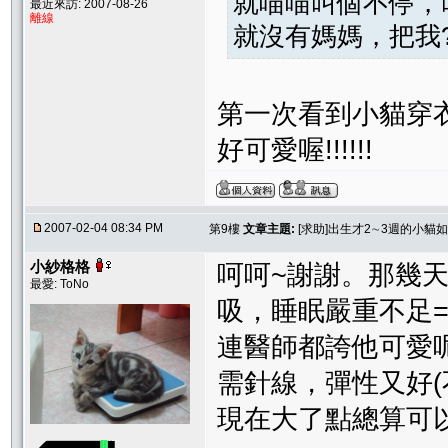
就喵喵叫個不停，
最近來訪: 2007-08-26
離線
就沒有媽媽，把我? .
第一次看到小貓穿衣
好可愛喔!!!!!!
2007-02-04 08:34 PM
第9樓
文章主題:
[求助]出生才2∼3週的小貓
小紗格格
呵呵~謝謝。那幾
最愛: ToNo
吸，睡眠嚴重不足=
連醫師都誇他可愛呢
需針線，彈性又好(
現在大了點總算可以