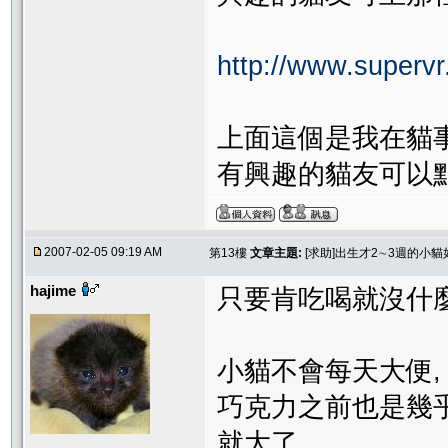
http://www.supervr
上面這個是我在貓
有興趣的貓友可以點
2007-02-05 09:19 AM
第13樓
文章主題:
[求助]出生才2∼3週的小
hajime
只要肯吃喝就沒什
小貓不會每天大便,
巧克力之前也是幾乎
就大了.