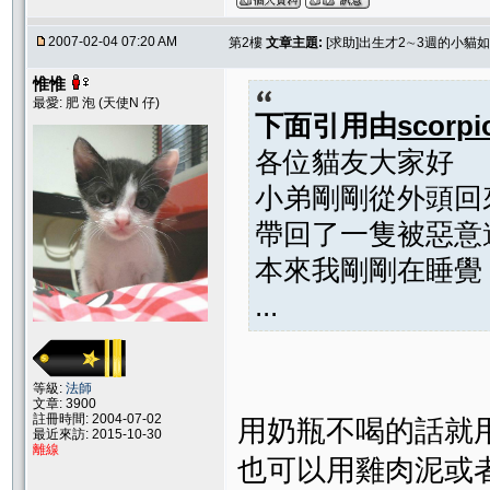
2007-02-04 07:20 AM
第2樓
文章主題:
[求助]出生才2∼3週的小貓
惟惟
最愛: 肥 泡 (天使N 仔)
下面引用由
scorpi
各位貓友大家好
小弟剛剛從外頭回
帶回了一隻被惡意
本來我剛剛在睡覺
...
等級:
法師
文章: 3900
註冊時間: 2004-07-02
用奶瓶不喝的話就
最近來訪: 2015-10-30
離線
也可以用雞肉泥或者