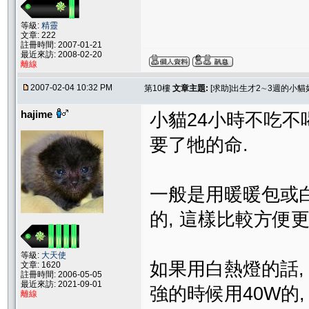
等級:
精靈
文章: 222
註冊時間: 2007-01-21
最近來訪: 2008-02-20
離線
2007-02-04 10:32 PM
第10樓
文章主題:
[求助]出生才2∼3週的小
hajime
小貓24小時不吃不
要了牠的命.
一般是用暖暖包或白
的, 這樣比較方便更
等級:
大天使
如果用白熱燈的話,
文章: 1620
註冊時間: 2006-05-05
最近來訪: 2021-09-01
強的時候用40W的
離線