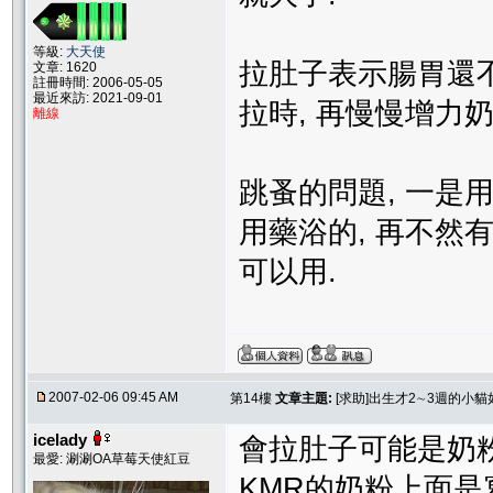
等級:
大天使
拉肚子表示腸胃還不
文章: 1620
註冊時間: 2006-05-05
最近來訪: 2021-09-01
拉時, 再慢慢增力奶
離線
跳蚤的問題, 一是
用藥浴的, 再不然
可以用.
2007-02-06 09:45 AM
第14樓
文章主題:
[求助]出生才2∼3週的小
icelady
會拉肚子可能是奶
最愛: 涮涮OA草莓天使紅豆
KMR的奶粉上面是寫1