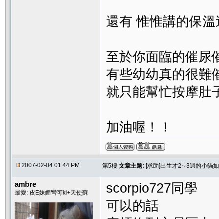
還有 惟惟講的保溫這
至於你面臨的催尿
有些幼幼真的很難
就只能幫忙按摩肚
加油喔！！
2007-02-04 01:44 PM
第5樓
文章主題:
[求助]出生才2∼3週的小貓
ambre
scorpio727同學
最愛: 皮E妹媚彎可ki+天使蘇
可以的話