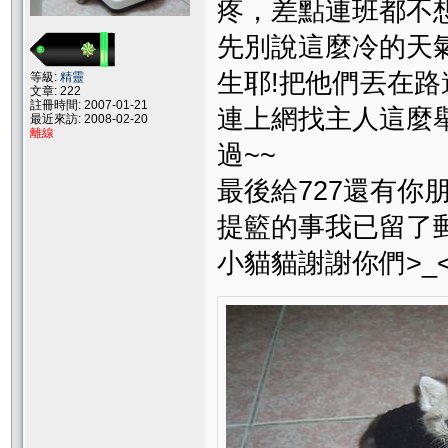
疼，差點連班都不
先別說這麼冷的天
生耶!把他們丟在
等級:
精靈
文章: 222
註冊時間: 2007-01-21
連上網找主人這麼
最近來訪: 2008-02-20
離線
過~~
最後給727還有你
提籃的事我已留了
小貓貓謝謝你們>_<