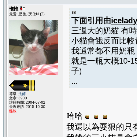
惟惟
最愛: 肥 泡 (天使N 仔)
下面引用由
icelad
三週大的奶貓 有時
小貓會餓反而比較
我通常都不用奶瓶
就是一瓶大概10-
子)
...
等級:
法師
文章: 3900
註冊時間: 2004-07-02
最近來訪: 2015-10-30
離線
哈哈
我還以為耍狠的只