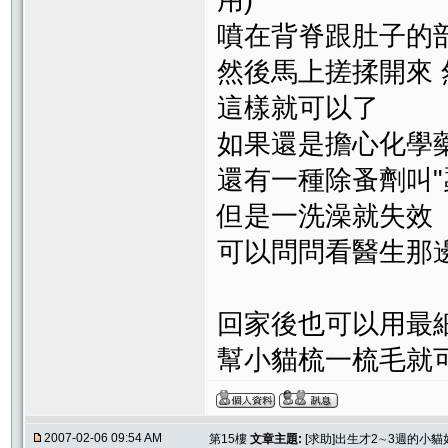
用)
噴在背脊跟肚子的
然後馬上搓揉開來
這樣就可以了
如果還是擔心化學
還有一種除蚤劑叫"
但是一洗澡就失效
可以問問看醫生那
回家後也可以用最細
幫小貓梳一梳毛就
2007-02-06 09:54 AM
第15樓
文章主題:
[求助]出生才2∼3週的小