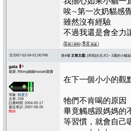
我擔心如果小貓一
唉∼第一次奶貓感
雖然沒有經驗
不過我還是會全力
2007-02-04 01:00 PM
第4樓
文章主題:
[求助]出生才2∼3週的小貓
gata
最愛: 阿king錢錢masaki愛醬
在下一個小小的觀
等級:
精靈王
牠們不肯喝的原因
文章: 258
註冊時間: 2004-05-17
最近來訪: 2007-08-26
畢竟觸感跟媽媽的
離線
等習慣，就會自己