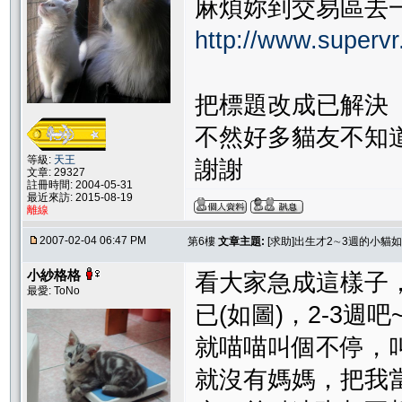
麻煩妳到交易區去
http://www.supervr
把標題改成已解決
不然好多貓友不知
等級:
天王
謝謝
文章: 29327
註冊時間: 2004-05-31
最近來訪: 2015-08-19
離線
2007-02-04 06:47 PM
第6樓
文章主題:
[求助]出生才2∼3週的小貓
小紗格格
看大家急成這樣子，
最愛: ToNo
已(如圖)，2-3
就喵喵叫個不停，叫
就沒有媽媽，把我