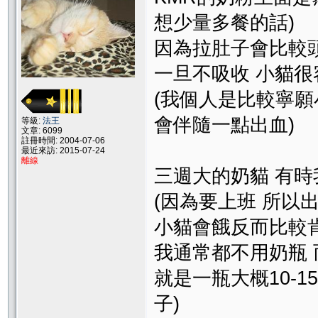
想少量多餐的話)
因為拉肚子會比較
一旦不吸收 小貓很
(我個人是比較寧
會伴隨一點出血)
等級:
法王
文章: 6099
註冊時間: 2004-07-06
最近來訪: 2015-07-24
離線
三週大的奶貓 有時
(因為要上班 所以
小貓會餓反而比較
我通常都不用奶瓶
就是一瓶大概10-1
子)