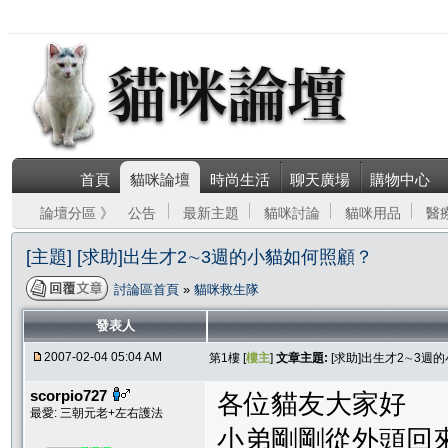
首頁
貓咪論壇
時尚生活
聊天廣場
購物中心
論壇分區 》
公告
最新主題
貓咪討論
貓咪用品
醫
[主題] [求助]出生才2∼3週的小貓如何照顧？
討論區首頁
»
貓咪救生隊
發表人
2007-02-04 05:04 AM
第1樓 [
樓主
]
文章主題:
[求助]出生才2∼3週
scorpio727
各位貓友大家好
最愛: 三朝元老+左右護法
小弟剛剛從外頭回