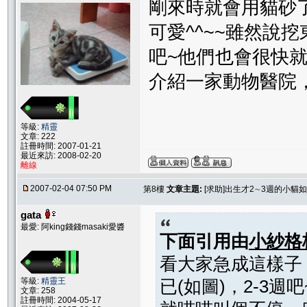
剛來時就會用貓砂
可愛^^~~雖然說
吧~他們也會很快
介紹一家動物醫院
等級:
精靈
文章: 222
註冊時間: 2007-01-21
最近來訪: 2008-02-20
離線
2007-02-04 07:50 PM
第8樓
文章主題:
[求助]出生才2∼3週的小貓
gata
最愛: 阿king錢錢masaki愛醬
下面引用由
小紗格
看大家急成這樣子
等級:
精靈王
已(如圖)，2-3
文章: 258
註冊時間: 2004-05-17