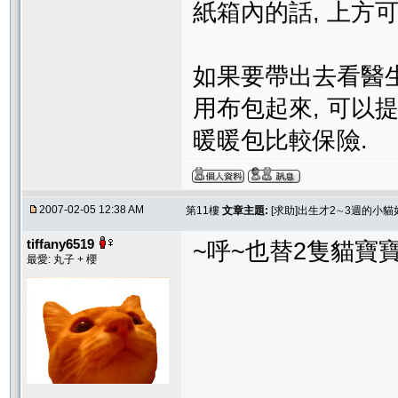
紙箱內的話, 上方可
如果要帶出去看醫生
用布包起來, 可以
暖暖包比較保險.
2007-02-05 12:38 AM
第11樓
文章主題:
[求助]出生才2∼3週的小
tiffany6519
~呼~也替2隻貓寶
最愛: 丸子 + 櫻