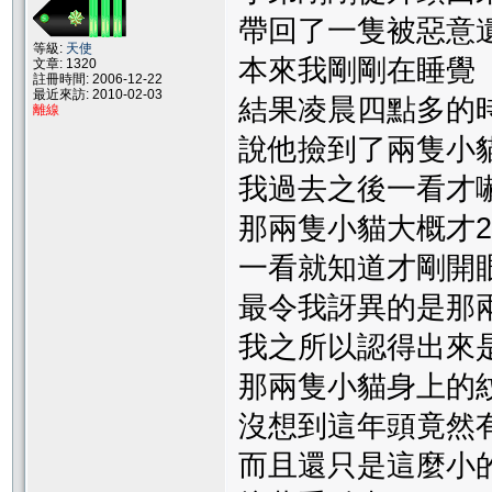
帶回了一隻被惡意
等級:
天使
本來我剛剛在睡覺
文章: 1320
註冊時間: 2006-12-22
最近來訪: 2010-02-03
結果凌晨四點多的
離線
說他撿到了兩隻小
我過去之後一看才
那兩隻小貓大概才2
一看就知道才剛開
最令我訝異的是那
我之所以認得出來
那兩隻小貓身上的
沒想到這年頭竟然
而且還只是這麼小