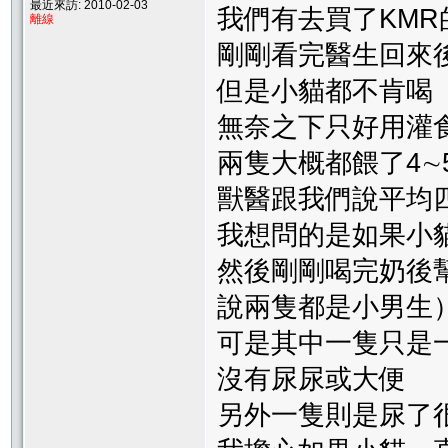
最近來訪: 2010-02-03
我們有去買了KM
離線
剛剛看完醫生回來
但是小貓都不肯喝（
無奈之下只好用灌
兩隻大概都餵了4∼5c
獸醫跟我們說平均
我想問的是如果小
然後剛剛喝完奶後
說兩隻都是小男生
可是其中一隻只是
沒有尿尿或大便
另外一隻則是尿了