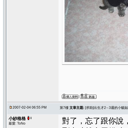
2007-02-04 06:55 PM
第7樓
文章主題:
[求助]出生才2∼3週的小貓
小紗格格
對了，忘了跟你說，
最愛: ToNo