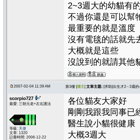
2~3週大的幼貓有
不過你還是可以幫
最重要的就是溫度
沒有電毯的話就先
大概就是這些
沒說到的就請其他
2007-02-04 11:39 AM
第3樓 [
樓主
]
文章主題:
[求助]出生才2∼3週
scorpio727
各位貓友大家好
最愛: 三朝元老+左右護法
剛剛我跟我同事已
醫生說小貓很健康
等級:
天使
大概3週大
文章: 1320
註冊時間: 2006-12-22