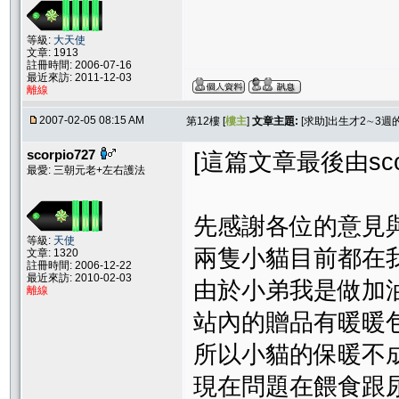
等級:
大天使
文章: 1913
註冊時間: 2006-07-16
最近來訪: 2011-12-03
離線
2007-02-05 08:15 AM
第12樓 [
樓主
]
文章主題:
[求助]出生才2∼3
scorpio727
[這篇文章最後由scorpi
最愛: 三朝元老+左右護法
先感謝各位的意見
等級:
天使
兩隻小貓目前都在
文章: 1320
註冊時間: 2006-12-22
最近來訪: 2010-02-03
由於小弟我是做加
離線
站內的贈品有暖暖包
所以小貓的保暖不
現在問題在餵食跟