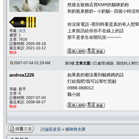
然後去寵物店買KMR的貓咪奶粉
和奶瓶來餵奶~ 小奶貓~ 四個小時沒
你沒留電話~那到時要是真的有人想
上來留訊給你你不在線上的話
等級:
法王
威望: 1
那不是拿生命開玩笑~~~~~~
文章: 7616
註冊時間: 2005-09-18
最近來訪: 2021-10-12
離線
2007-07-04 01:29 AM
第5樓
文章主題:
(己處理)感謝...我找到人幫忙
andrea1226
如果真的都沒看到貓媽媽的話
打給我吧!我可以幫忙照顧
0988-068012
等級: 新手
文章: 8
魏小姐
註冊時間: 2007-07-04
最近來訪: 2008-08-27
離線
討論區首頁
»
貓咪救生隊