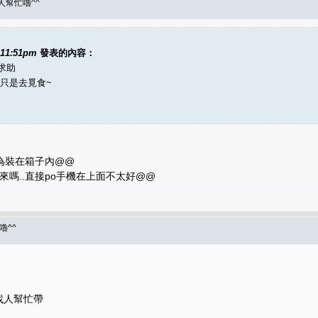
到人幫忙嚕^^
 11:51pm
發表的內容：
求助
貓只是去覓食~
.因為裝在箱子內@@
訊來嗎..直接po手機在上面不太好@@
嚕^^
找人幫忙帶