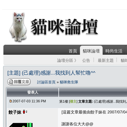
首頁
貓咪論壇
時尚生活
論壇分區 》
公告
最新主題
貓
[主題] (己處理)感謝...我找到人幫忙嚕^^
討論區首頁
»
貓咪救生隊
發表人
2007-07-03 11:36 PM
第1樓 [
樓主
]
文章主題:
(己處理)感謝...我找
餃子妹
[這篇文章最後由餃子妹在 2007/07/04 
謝謝各位大大@@