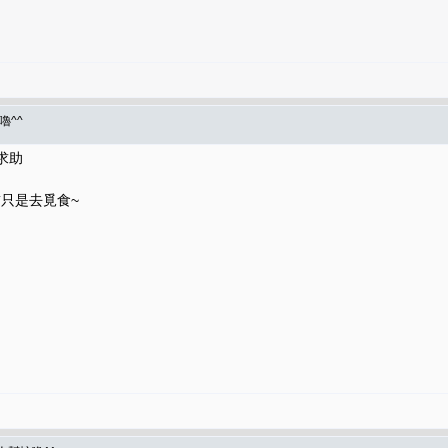
嚕^^
求助
貓只是去覓食~