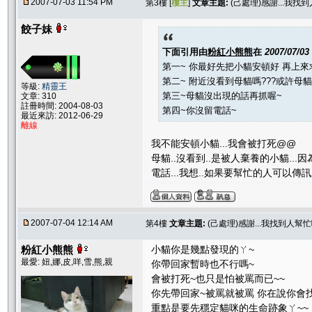
2007-07-03 11:54 PM
第3樓 [
樓主
]
文章主題:
(己處理)感謝...我找
餃子妹
下面引用由
粉紅小熊熊
在
2007/07/03
第一~ 你最好先把小貓安頓好 再上來
第二~ 附近沒看到母貓嗎???或許母
等級:
精靈王
第三~母貓沒出現的話再抓喔~
文章: 310
註冊時間: 2004-08-03
第四~你沒留電話~
最近來訪: 2012-06-29
離線
我不能安頓小貓...我會被打死@@
母貓..沒看到..是被人棄養的小貓..
電話...我想..如果要幫忙的人可以傳
2007-07-04 12:14 AM
第4樓
文章主題:
(己處理)感謝...我找到人幫忙
粉紅小熊熊
小貓你是幾點發現的ㄚ~
最愛: 妞,娜,皮,咩,雪,熊,親
你帶回家暫時也不行嗎~
會被打死~也只是怕被罵而已~~
你先帶回家~被罵就被罵 你在說你會
重點是要先穩定貓咪的生命跡象ㄚ~~