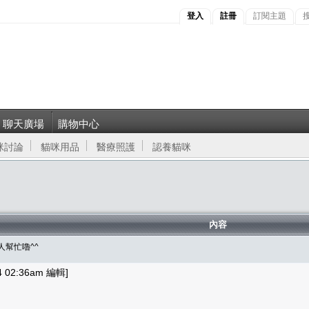
登入
註冊
訂閱主題
聊天廣場
購物中心
咪討論
貓咪用品
醫療照護
認養貓咪
內容
到人幫忙嚕^^
02:36am 編輯]