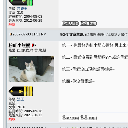
等級:
精靈王
文章: 310
註冊時間: 2004-08-03
最近來訪: 2012-06-29
離線
2007-07-03 11:51 PM
第2樓
文章主題:
(己處理)感謝...我找到人幫忙
粉紅小熊熊
第一~ 你最好先把小貓安頓好 再上來
最愛: 妞,娜,皮,咩,雪,熊,親
第二~ 附近沒看到母貓嗎???或許母
第三~母貓沒出現的話再抓喔~
第四~你沒留電話~
等級:
法王
威望: 1
文章: 7616
註冊時間: 2005-09-18
最近來訪: 2021-10-12
離線