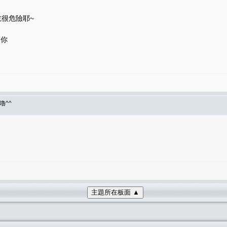
吃很危險耶~
幫你
嚕^^
主題所在板面 ▲