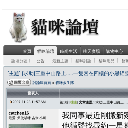
首頁
貓咪論壇
時尚生活
聊天廣場
購物中心
論壇分區 》
公告
最新主題
貓咪討論
貓咪用品
醫
[主題] [求助]三重中山路上.....一隻困在四樓的小黑貓亟
討論區首頁
»
貓咪救生隊
發表人
2007-11-23 11:57 AM
第1樓 [
樓主
]
文章主題:
[求助]三重中山路上..
catchen16
我同事最近剛搬新家
最愛: 天使喵咪.吉米.小可
他循聲找尋約一星期後