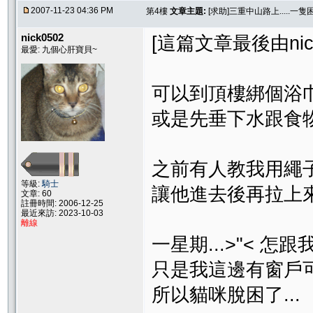
2007-11-23 04:36 PM
第4樓
文章主題:
[求助]三重中山路上.....一
nick0502
[這篇文章最後由nick05
最愛: 九個心肝寶貝~
可以到頂樓綁個浴
或是先垂下水跟食
之前有人教我用繩
等級:
騎士
讓他進去後再拉上
文章: 60
註冊時間: 2006-12-25
最近來訪: 2023-10-03
離線
一星期...>"< 
只是我這邊有窗戶可
所以貓咪脫困了...