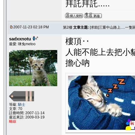
拜託拜託.....
2007-11-23 02:18 PM
第2樓
文章主題:
[求助]三重中山路上.....一
sadxxnotu
樓頂‥
最愛: 咪兔metoo
人能不能上去把小
擔心吶
等級:
騎士
文章: 70
註冊時間: 2007-11-14
最近來訪: 2009-03-19
離線