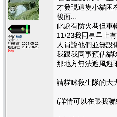
才發現這隻小貓困在樓
後面...
此處有防火巷但車輛
11/23我同事早上有
等級:
精靈
文章: 201
人員說他們並無設
註冊時間: 2004-05-22
最近來訪: 2015-10-25
離線
我跟我同事預估貓咪
那地方無法遮風避雨.
請貓咪救生隊的大大..
(詳情可以在跟我聯絡...