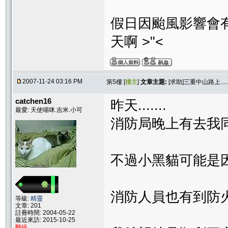
假日因颱風影響會有
天啊 >"<
2007-11-24 03:16 PM
第5樓 [
樓主
]
文章主題:
[求助]三重中山路上..
catchen16
昨天.......
最愛: 天使喵咪.吉米.小可
消防局晚上有去我同
不過小黑貓可能是因為
消防人員也有到防火巷找
等級:
精靈
文章: 201
註冊時間: 2004-05-22
最近來訪: 2015-10-25
離線