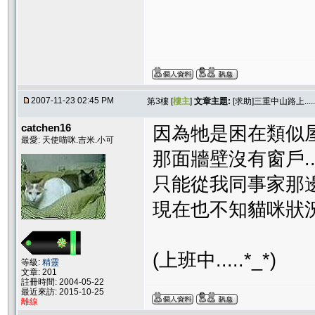
2007-11-23 02:45 PM
第3樓 [
樓主
]
文章主題:
[求助]三重中山路上..
catchen16
因為牠是困在類似屋簷突
最愛: 天使喵咪.吉米.小可
那面牆壁沒有窗戶.....
只能從我同事家那邊
現在也不知貓咪狀
(上班中.....*_*)
等級:
精靈
文章: 201
註冊時間: 2004-05-22
最近來訪: 2015-10-25
離線