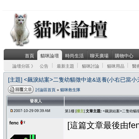
首頁
貓咪論壇
時尚生活
聊天廣場
購物中心
論壇分區 》
公告
最新主題
貓咪討論
貓咪用品
醫
[主題] <飆淚結案>二隻幼貓徵中途&送養(小右已當小
討論區首頁
»
貓咪救生隊
發表人
2007-10-29 09:39 AM
第1樓 [
樓主
]
文章主題:
<飆淚結案>二隻幼貓
fenc
[這篇文章最後由fenc在