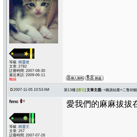
等級:
精靈使
文章: 2782
註冊時間: 2007-08-30
最近來訪: 2009-06-11
離線
2007-11-05 10:53 AM
第13樓 [
樓主
]
文章主題:
<飆淚結案>二隻幼貓
fenc
愛我們的麻麻拔拔
等級:
精靈王
文章: 257
註冊時間: 2007-07-26