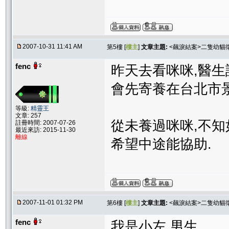
2007-10-31 11:41 AM
第5樓 [
樓主
]
文章主題:
<飆淚結案>二隻幼貓
fenc
昨天去看咪咪,醫生
會先寄養在台北市景
等級:
精靈王
文章: 257
從未養過咪咪,不知
註冊時間: 2007-07-26
最近來訪: 2015-11-30
離線
希望中途能協助.
2007-11-01 01:32 PM
第6樓 [
樓主
]
文章主題:
<飆淚結案>二隻幼貓
fenc
我是小左,男生.