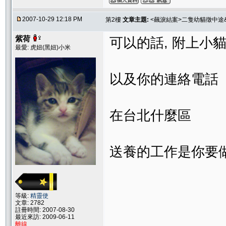
2007-10-29 12:18 PM
第2樓
文章主題:
<飆淚結案>二隻幼貓徵中途
紫荷
可以的話, 附上小
最愛: 虎妞(黑妞)小米
以及你的連絡電話
在台北什麼區
送養的工作是你要做
等級:
精靈使
文章: 2782
註冊時間: 2007-08-30
最近來訪: 2009-06-11
離線