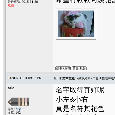
最近來訪: 2015-11-30
離線
2007-11-01 09:32 PM
第8樓
文章主題:
<飆淚結案>二隻幼貓徵中途
aria
名字取得真好呢
小左&小右
真是名符其花色
等級:
聖騎士
文章: 142