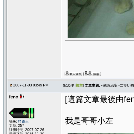
2007-11-03 03:49 PM
第10樓 [
樓主
]
文章主題:
<飆淚結案>二隻幼貓
fenc
[這篇文章最後由fenc在
我是哥哥小左
等級:
精靈王
文章: 257
註冊時間: 2007-07-26