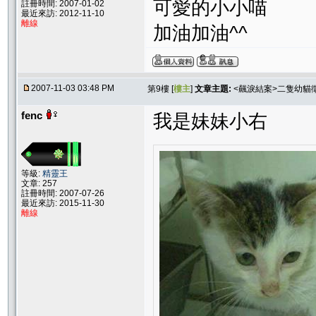
可愛的小小喵
註冊時間: 2007-01-02
最近來訪: 2012-11-10
離線
加油加油^^
2007-11-03 03:48 PM
第9樓 [
樓主
]
文章主題:
<飆淚結案>二隻幼貓
fenc
我是妹妹小右
等級:
精靈王
文章: 257
註冊時間: 2007-07-26
最近來訪: 2015-11-30
離線