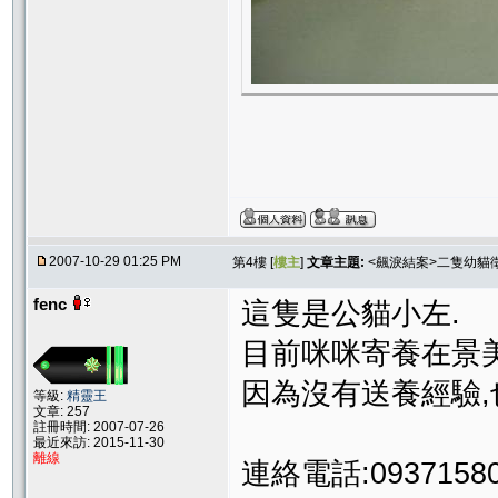
2007-10-29 01:25 PM
第4樓 [
樓主
]
文章主題:
<飆淚結案>二隻幼貓
fenc
這隻是公貓小左.
目前咪咪寄養在景美
因為沒有送養經驗,
等級:
精靈王
文章: 257
註冊時間: 2007-07-26
最近來訪: 2015-11-30
離線
連絡電話:09371580