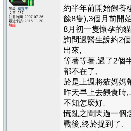
約半年前開始餵養樓
等級:
精靈王
文章: 257
餘8隻),3個月前開始
註冊時間: 2007-07-26
最近來訪: 2015-11-30
離線
8月初一隻懷孕的貓
詢問過醫生說約2
出來,
等著等著,過了2個
都不在了,
於是上週將貓媽媽帶
昨天早上去餵食時,.
不知怎麼好,
慌亂之間閃過一個
戰後,終於捉到了.