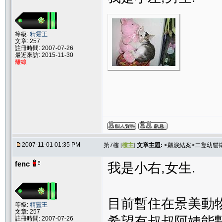
等級:
精靈王
文章: 257
註冊時間: 2007-07-26
最近來訪: 2015-11-30
離線
2007-11-01 01:35 PM
第7樓 [
樓主
]
文章主題:
<飆淚結案>二隻幼貓
fenc
我是小右,女生.
目前暫住在景美動物
等級:
精靈王
文章: 257
希望有叔叔阿姨能
註冊時間: 2007-07-26