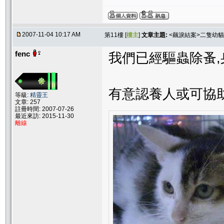
2007-11-04 10:17 AM
第11樓 [
樓主
]
文章主題:
<飆淚結案>二隻幼貓
fenc
我們已經驅蟲除蚤,
有意認養人或可協助
等級:
精靈王
文章: 257
註冊時間: 2007-07-26
最近來訪: 2015-11-30
離線