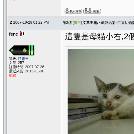
2007-10-29 01:22 PM
第3樓 [
樓主
]
文章主題:
<飆淚結案>二隻幼貓
fenc
這隻是母貓小右,2
等級:
精靈王
文章: 257
註冊時間: 2007-07-26
最近來訪: 2015-11-30
離線