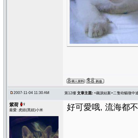
2007-11-04 11:30 AM
第12樓
文章主題:
<飆淚結案>二隻幼貓徵中途
紫荷
好可愛哦, 流海都不同
最愛: 虎妞(黑妞)小米