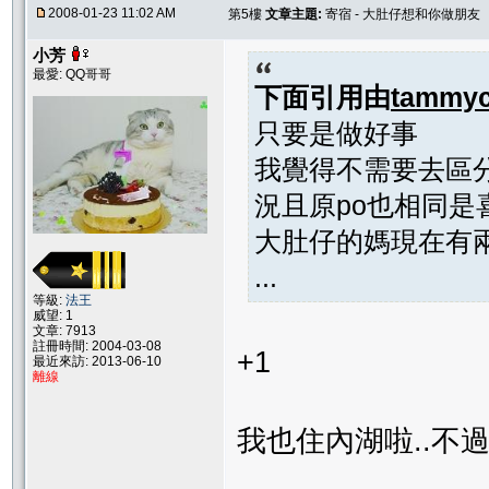
2008-01-23 11:02 AM
第5樓
文章主題:
寄宿 - 大肚仔想和你做朋友
小芳
最愛: QQ哥哥
下面引用由
tammyc
只要是做好事
我覺得不需要去區
況且原po也相同是
大肚仔的媽現在有
...
等級:
法王
威望: 1
文章: 7913
註冊時間: 2004-03-08
+1
最近來訪: 2013-06-10
離線
我也住內湖啦..不過