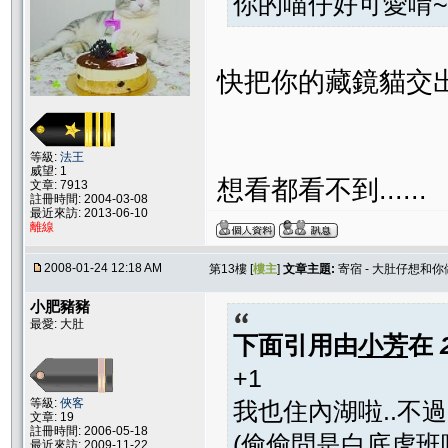
你的喵仔好可愛唷~
快把你的藏鏡貓交出
等級:
法王
威望: 1
想看都看不到......
文章: 7913
註冊時間: 2004-03-08
最近來訪: 2013-06-10
離線
2008-01-24 12:18 AM
第13樓 [
樓主
]
文章主題:
寄宿 - 大肚仔想和
小肥豬豬
最愛: 大肚
下面引用由
小芳
在
+1
等級:
俠客
我也住內湖啦..不過
文章: 19
註冊時間: 2006-05-18
(偷偷問是白底虎班嗎
最近來訪: 2009-11-22