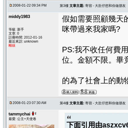
2008-01-22 09:34 PM
第3樓
文章主題:
寄宿 - 大肚仔想和你做朋友
middy1983
假如需要照顧幾天
咪帶過來我家嗎?
等級: 新手
文章: 0
註冊時間: 2012-01-16
最近來訪: unknown
離線
PS:我不收任何費
位。金額不限。畢
的為了社會上的動物
2008-01-23 07:30 AM
第4樓
文章主題:
寄宿 - 大肚仔想和你做朋友
tammychai
最愛: 公主+天使卷
下面引用由
aszxcv