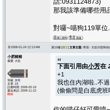
話:0931124873)
那我該準備哪些用
對囉~喵狗119單位
2008-01-24 12:13 AM
第10樓 [
樓主
]
文章主題:
寄宿 - 大肚仔想和
小肥豬豬
最愛: 大肚
下面引用由
小芳
在
+1
等級:
俠客
我也住內湖啦..不過
文章: 19
註冊時間: 2006-05-18
(偷偷問是白底虎班嗎
最近來訪: 2009-11-22
離線
你的喵仔好可愛唷