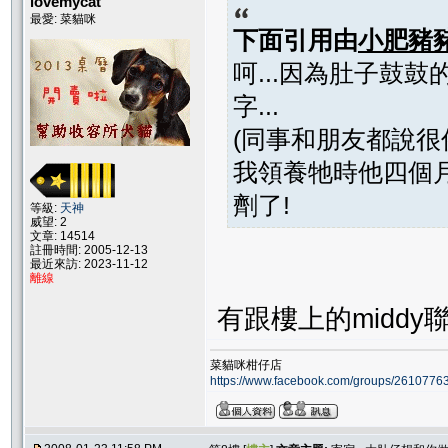
lovemycat
最愛: 菜貓咪
下面引用由
小肥豬
呵...因為肚子鼓
字...
(同事和朋友都說很俗
我領養牠時他四個
劑了!
等級:
天神
威望: 2
文章: 14514
註冊時間: 2005-12-13
最近來訪: 2023-11-12
離線
有跟樓上的middy
菜貓咪柑仔店
https://www.facebook.com/groups/261077