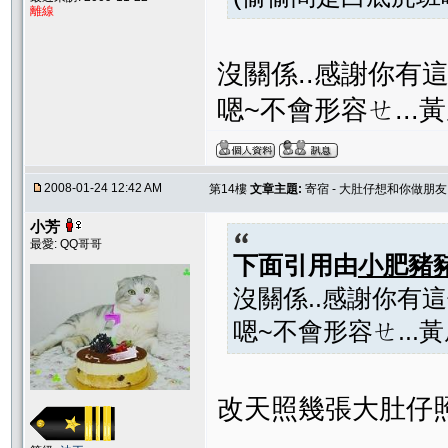
離線
沒關係..感謝你有這
嗯~不會形容ㄝ...
2008-01-24 12:42 AM
第14樓
文章主題:
寄宿 - 大肚仔想和你做朋友
小芳
最愛: QQ哥哥
下面引用由
小肥豬
沒關係..感謝你有這
嗯~不會形容ㄝ...
改天照幾張大肚仔照