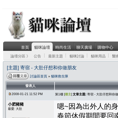
首頁
貓咪論壇
時尚生活
聊天廣場
購物中心
論壇分區 》
公告
最新主題
貓咪討論
貓咪用品
醫
[主題] 寄宿 - 大肚仔想和你做朋友
討論區首頁
»
貓咪救生隊
發表人
2008-01-21 11:52 PM
第1樓 [
樓主
]
文章主題:
寄宿 - 大肚仔想和你
小肥豬豬
嗯~因為出外人的身
最愛: 大肚
春節休假期間要回