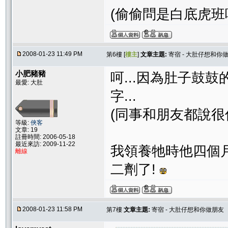
(偷偷問是白底虎班嗎
2008-01-23 11:49 PM
第6樓 [
樓主
]
文章主題:
寄宿 - 大肚仔想和你
小肥豬豬
呵...因為肚子鼓
最愛: 大肚
字...
(同事和朋友都說很
等級:
俠客
文章: 19
註冊時間: 2006-05-18
最近來訪: 2009-11-22
我領養牠時他四個
離線
二劑了!
2008-01-23 11:58 PM
第7樓
文章主題:
寄宿 - 大肚仔想和你做朋友