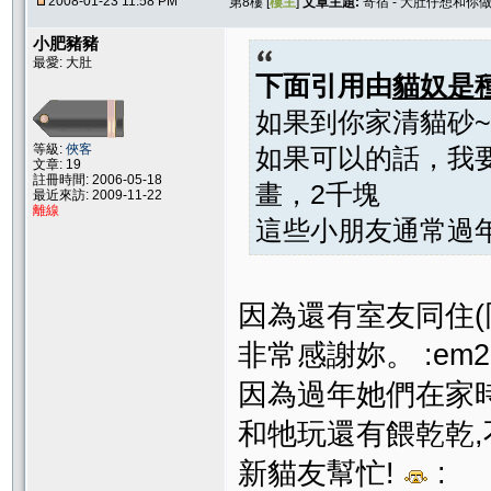
2008-01-23 11:58 PM
第8樓 [
樓主
]
文章主題:
寄宿 - 大肚仔想和你
小肥豬豬
最愛: 大肚
下面引用由
貓奴是
如果到你家清貓砂~
等級:
俠客
如果可以的話，我要
文章: 19
註冊時間: 2006-05-18
畫，2千塊
最近來訪: 2009-11-22
離線
這些小朋友通常過
因為還有室友同住(
非常感謝妳。 :em2
因為過年她們在家
和牠玩還有餵乾乾
新貓友幫忙!
: