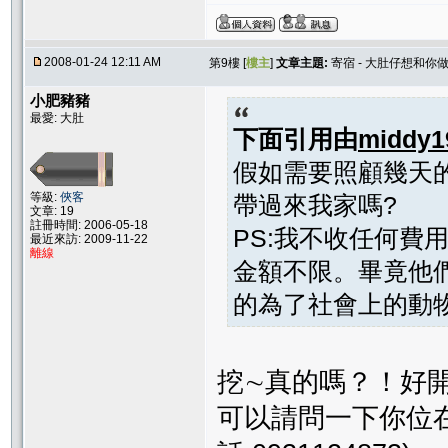
2008-01-24 12:11 AM
第9樓 [
樓主
]
文章主題:
寄宿 - 大肚仔想和你
小肥豬豬
最愛: 大肚
下面引用由
middy1
假如需要照顧幾天
等級:
俠客
帶過來我家嗎?
文章: 19
註冊時間: 2006-05-18
PS:我不收任何費
最近來訪: 2009-11-22
離線
金額不限。畢竟他
的為了社會上的動物盡
挖∼真的嗎？！好開
可以請問一下你位在