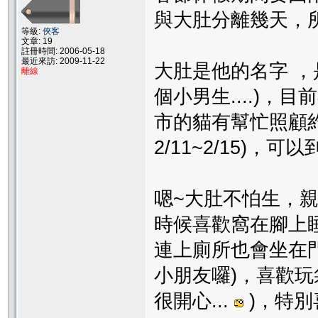
與大肚分離幾天，所
等級:
俠客
文章: 19
註冊時間: 2006-05-18
最近來訪: 2009-11-22
大肚是他的名字 ，
離線
個小男生....)
市的貓有幫忙照顧約一個
2/11~2/15)，
嗯~大肚不怕生，
時候喜歡窩在腳上睡搞
連上廁所也會坐在門
小朋友囉)，喜歡玩
很開心...
)，特別