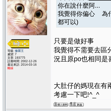
你在說什麼阿...
我覺得你偏心 為什
都可以)
只要是做好事
我覺得不需要去區
等級:
修羅王
威望: 7
況且原po也相同是
文章: 193775
註冊時間: 2002-12-26
最近來訪: 2014-03-16
離線
大肚仔的媽現在有
考慮一下吧!^_^