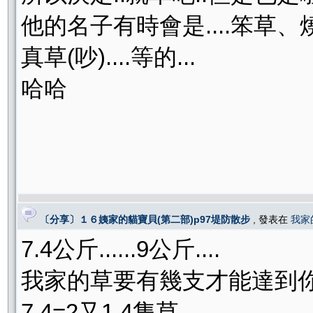
他的名子有時會是....笨草
真草(吵)....等的...
哈哈
〔分享〕１６姨家的貓寶貝(第二部)p97堤防散步
, 發表在
我家
7.4公斤......9公斤....
我家的草要有幾支才能達到
7.4=2又1.4隻草