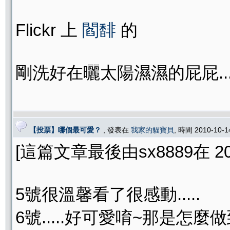
Flickr 上
閻馡
的
剛洗好在曬太陽濕濕的屁屁..
【投票】哪個最可愛？
, 發表在
我家的貓寶貝
, 時間 2010-10-
[這篇文章最後由sx8889在 2010
5號很溫馨看了很感動.....
6號.....好可愛唷~那是怎麼做到