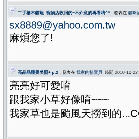
二手檜木貓籠 寵物店收回的~不介意的再看唷^^
, 發表在
貓咪
sx8889@yahoo.com.tw
麻煩您了!
亮晶晶睡覺美照+ p.2
, 發表在
我家的貓寶貝
, 時間 2010-10-22
亮亮好可愛唷
跟我家小草好像唷~~~
我家草也是颱風天撈到的...C