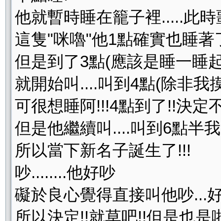
他就暫時睡在籠子裡.....此
這隻"咪嚕"他1點確實也睡著了
但是到了3點(應該是睡一睡
就開始叫....叫到4點(除非
可很想睡阿!!!4點到了!!決定不
但是他繼續叫....叫到6點半我出
所以當下新名子誕生了!!!
吵........他好吵
礙於良心覺得直接叫他吵...
所以決定!!就草吧!!但是也是