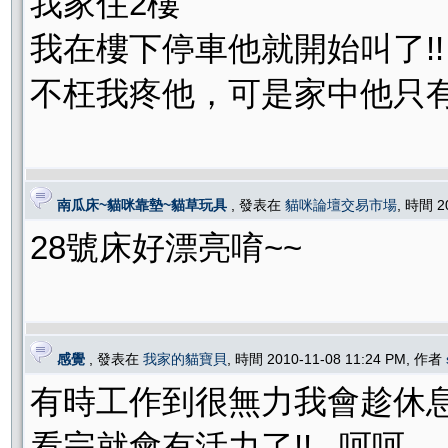
我家住2樓
我在樓下停車他就開始叫了!!
不枉我疼他，可是家中他只有對
南瓜床~貓咪靠墊~貓草玩具
, 發表在
貓咪論壇交易市場
, 時間 2
28號床好漂亮唷~~
感覺
, 發表在
我家的貓寶貝
, 時間 2010-11-08 11:24 PM, 作者
有時工作到很無力我會趁休息回
看完就會有活力了!! 呵呵