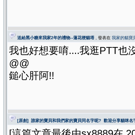
送給黑小糖來我家2年的禮物--蓮花梗貓塔
, 發表在
我家的貓寶
我也好想要唷....我逛PTT也沒
@@
鎚心肝阿!!
[原創] 誰家的寶貝和我們家的寶貝同名字呢? 歡迎分享貓咪名
[這篇文章最後由sx8889在 2010