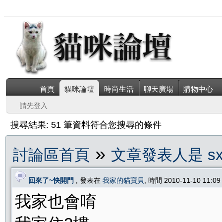
首頁
貓咪論壇
時尚生活
聊天廣場
購物中心
請先登入
搜尋結果: 51 筆資料符合您搜尋的條件
»
討論區首頁
文章發表人是 sx
回來了~快開門
, 發表在
我家的貓寶貝
, 時間 2010-11-10 11:0
我家也會唷