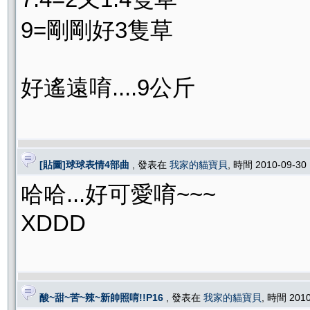
9=剛剛好3隻草
好遙遠唷....9公斤
[貼圖]球球表情4部曲
, 發表在
我家的貓寶貝
, 時間 2010-09-30
哈哈...好可愛唷~~~
XDDD
酸~甜~苦~辣~新帥照唷!!P16
, 發表在
我家的貓寶貝
, 時間 201