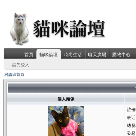
首頁
貓咪論壇
時尚生活
聊天廣場
購物中心
請先登入
討論區首頁
個人頭像
註冊
最近
總發
發起