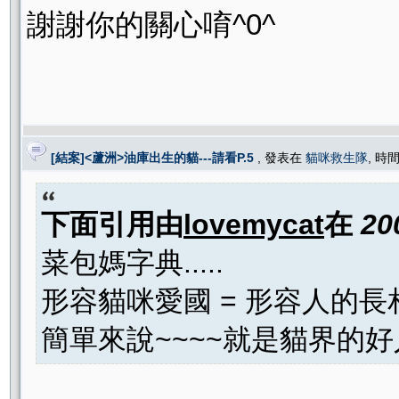
謝謝你的關心唷^0^
[結案]<蘆洲>油庫出生的貓---請看P.5
, 發表在
貓咪救生隊
, 時間
下面引用由
lovemycat
在
20
菜包媽字典.....
形容貓咪愛國 = 形容人的長
簡單來說~~~~就是貓界的好人卡一張.