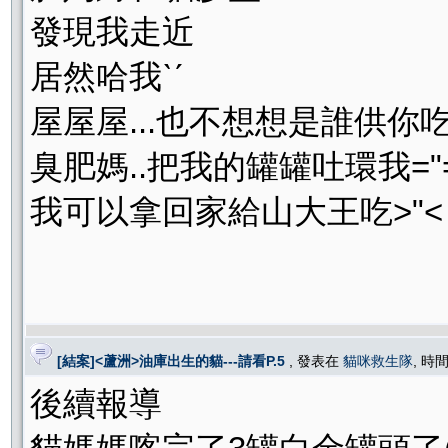
發現我走近
居然哈我ˋˊ
屋屋屋...也不想想是誰供你
臭肥媽..把我的罐罐吐環我="=.
我可以拿回家給山大王吃>"<
[結案]<蘆洲>油庫出生的貓---請看P.5
, 發表在
貓咪救生隊
, 時間
後續報導