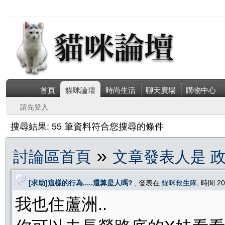
首頁
貓咪論壇
時尚生活
聊天廣場
購物中心
請先登入
搜尋結果: 55 筆資料符合您搜尋的條件
»
討論區首頁
文章發表人是 
[求助]這樣的行為.....還算是人嗎?
, 發表在
貓咪救生隊
, 時間 20
我也住蘆洲..