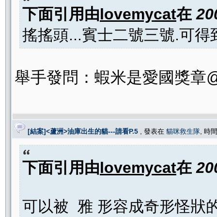
下面引用由
lovemycat
在
20
搖搖頭...賓士二號三號.可得到愛國獎章一枚.
舉手發問：蝦米是愛國獎章@
[結案]<蘆洲>油庫出生的貓---請看P.5
, 發表在
貓咪救生隊
, 時間
下面引用由
lovemycat
在
20
可以被 雅 形容成奇形怪狀