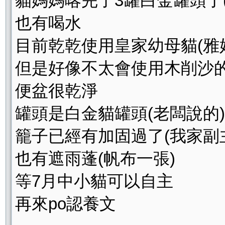
貓媽媽喀完了3罐白金罐頭了(
也有喝水
目前乾乾使用皇家幼母貓(雅
但是好像不太會使用木削沙
便盆很乾淨
罐頭是白金貓罐頭(老闆說的
籠子已經有加固過了(我家副
也有遮雨蓬(帆布一張)
等7月中小貓可以自主
再來po認養文