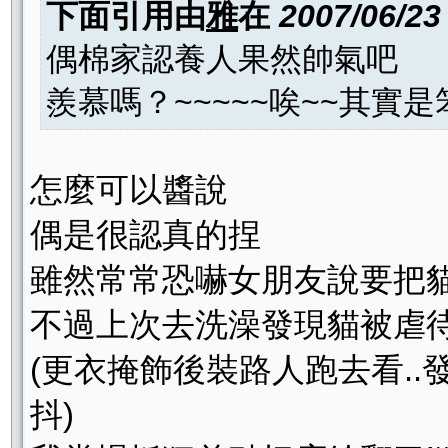
下面引用由
雅
在
2007/06/23
偶棉家認養人果然帥氣吧
羨慕嗎？~~~~~唉~~其實是
怎麼可以醬說
偶是很認真的捏
雖然常常恐嚇女朋友說要把
不過上次去洗澡發現貓被虐
(更衣掩飾後裝路人跑去看.
抖)