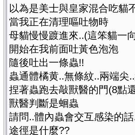
以為是美士與皇家混合吃貓
當我正在清理嘔吐物時
母貓慢慢踱進來..(這笨貓一向
開始在我前面吐黃色泡泡
隨後吐出一條蟲!!
蟲通體橘黄..無條紋..兩端尖..
捏著蟲跑去敲獸醫的門(8點還
獸醫判斷是蛔蟲
請問..體內蟲會交互感染的話.
途徑是什麼??