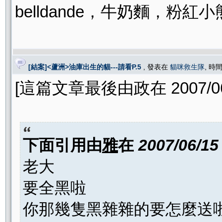
belldande，牛奶麵，粉紅
[結案]<蘆洲>油庫出生的貓---請看P.5
, 發表在
貓咪救生隊
, 時間
[這篇文章最後由政在 2007/06/
下面引用由
雅
在
2007/06/15
老大
要全黑啦
你那幾隻黑雜雜的要怎麼送