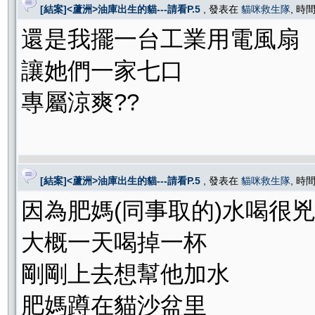
[結案]<蘆洲>油庫出生的貓---請看P.5
, 發表在
貓咪救生隊
, 時間
還是我擺一台工業用電風扇
讓她們一家七口
專屬涼爽??
[結案]<蘆洲>油庫出生的貓---請看P.5
, 發表在
貓咪救生隊
, 時間
因為肥媽(同事取的)水喝很兇
大概一天喝掉一杯
剛剛上去想幫他加水
肥媽蹲在貓沙盆里