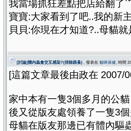
我當場抓狂差點把店給翻了ˋˇ
寶寶:大家看到了吧..我的新
貝貝:你現在才知道?..母貓就
[討論]體內蟲會交互感染?(排除跳蚤)
, 發表在
貓咪保健
, 時間 2
[這篇文章最後由政在 2007/06/
家中本有一隻3個多月的公貓
後又從版友處領養了一隻3
母貓在版友那邊已有體內驅