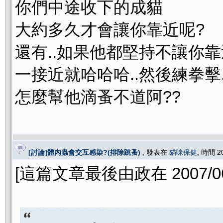
你們中途收下的成貓
大約多久才會讓你靠近呢?
還有..如果他都堅持不讓你靠
一接近就哈哈哈..然後練拳擊.
怎麼幫他滴蚤不道阿??
[討論]體內蟲會交互感染?(排除跳蚤)
, 發表在
貓咪保健
, 時間 2
[這篇文章最後由政在 2007/06/