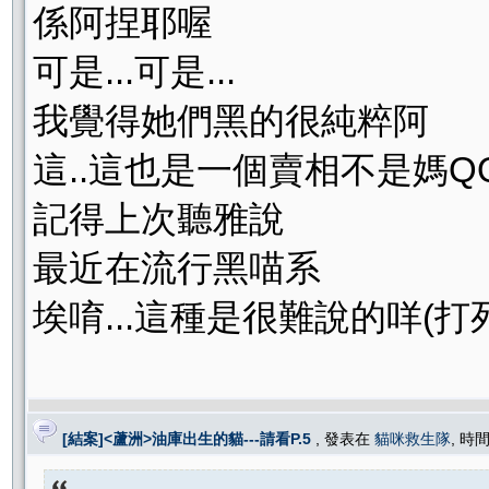
係阿捏耶喔
可是...可是...
我覺得她們黑的很純粹阿
這..這也是一個賣相不是媽QQ
記得上次聽雅說
最近在流行黑喵系
埃唷...這種是很難說的咩(打
[結案]<蘆洲>油庫出生的貓---請看P.5
, 發表在
貓咪救生隊
, 時間