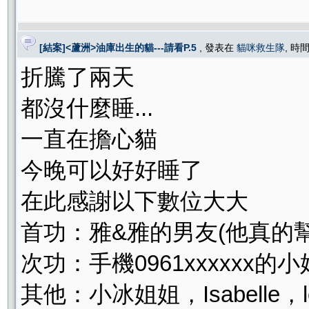
[結案]<蘆洲>油庫出生的貓---請看P.5
, 發表在
貓咪救生隊
, 時間
折騰了兩天
都沒什麼睡...
一直在擔心貓
今晚可以好好睡了
在此感謝以下數位大大
首功：雅&雅的男友(他真的
次功：手機0961xxxxxx的
其他：小冰姐姐，Isabelle，lov