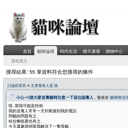
首頁
貓咪論壇
時尚生活
聊天廣場
購物中心
請先登入
搜尋結果: 55 筆資料符合您搜尋的條件
»
討論區首頁
文章發表人是 政
小心~!!請大家送養貓時注意一下這位認養人
, 發表在
貓咪救生
唔..那我可能是特例
我的送養人常常一天到尾接到我的電話
問貓的問題有之..
哈拉喇低賽也有之..
今天還麻煩他幫我解決了一隻母貓..