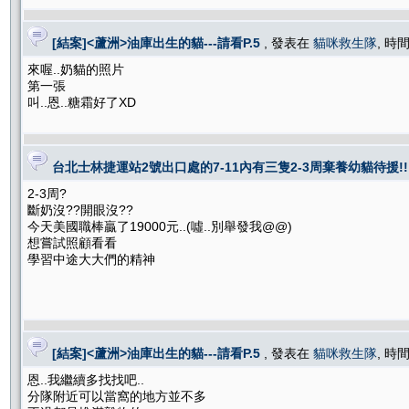
[結案]<蘆洲>油庫出生的貓---請看P.5
, 發表在
貓咪救生隊
, 時間
來喔..奶貓的照片
第一張
叫..恩..糖霜好了XD
台北士林捷運站2號出口處的7-11內有三隻2-3周棄養幼貓待援!!
2-3周?
斷奶沒??開眼沒??
今天美國職棒贏了19000元..(噓..別舉發我@@)
想嘗試照顧看看
學習中途大大們的精神
[結案]<蘆洲>油庫出生的貓---請看P.5
, 發表在
貓咪救生隊
, 時間
恩..我繼續多找找吧..
分隊附近可以當窩的地方並不多