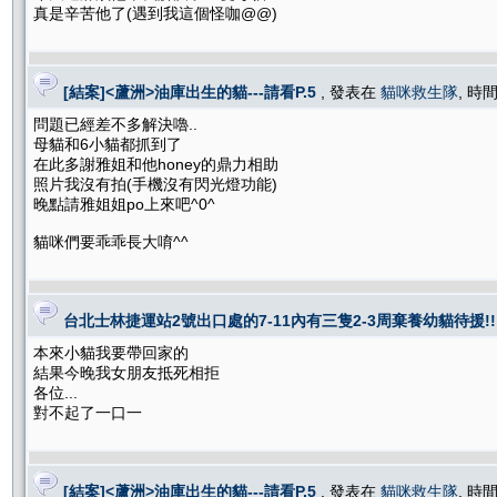
真是辛苦他了(遇到我這個怪咖@@)
[結案]<蘆洲>油庫出生的貓---請看P.5
, 發表在
貓咪救生隊
, 時間
問題已經差不多解決嚕..
母貓和6小貓都抓到了
在此多謝雅姐和他honey的鼎力相助
照片我沒有拍(手機沒有閃光燈功能)
晚點請雅姐姐po上來吧^0^
貓咪們要乖乖長大唷^^
台北士林捷運站2號出口處的7-11內有三隻2-3周棄養幼貓待援!!
本來小貓我要帶回家的
結果今晚我女朋友抵死相拒
各位...
對不起了一口一
[結案]<蘆洲>油庫出生的貓---請看P.5
, 發表在
貓咪救生隊
, 時間