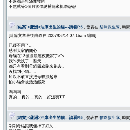
不過都是堆滿雜物的
不然就等1個月後借誘捕籠來抓嚕@@
[結案]<蘆洲>油庫出生的貓---請看P.5
, 發表在
貓咪救生隊
, 時間
[這篇文章最後由政在 2007/06/14 07:15am 編輯]
已經不用了....
感謝大家的關心..
母貓在13號凌晨連夜搬家了>"<
我昨天找了一整天....
都只有看到母貓四處跑來跑去..
沒找到小貓......
所以不敢直接把母貓抓起來
怕小貓會被活活餓死
嗚嗚嗚....
真的....真的....真的....好沮喪T.T
[結案]<蘆洲>油庫出生的貓---請看P.5
, 發表在
貓咪救生隊
, 時間
剛剛母貓跟我僵持了好久..