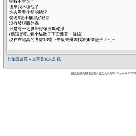
堅持不肯進門
後來我不理他了
進去看看小貓的情況
發現6隻小貓都好乾淨..
沒有發現體外蟲
只是有一之臍帶好像沒斷乾淨
(應該是吧..看小貓肚子下面連著一條線)
現在在認真的考慮13號下午殺去桃園找雅姐借籠子了~_~
討論區首頁
»
文章發表人是 政
圖文版權為貓咪論壇與發文人所共有 | Copyright © 2002