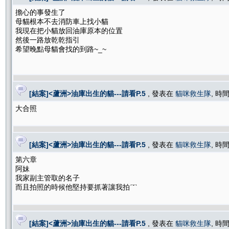
擔心的事發生了
母貓根本不去消防車上找小貓
我現在把小貓放回油庫原本的位置
然後一路放乾乾指引
希望晚點母貓會找的到路~_~
[結案]<蘆洲>油庫出生的貓---請看P.5
, 發表在
貓咪救生隊
, 時間
大合照
[結案]<蘆洲>油庫出生的貓---請看P.5
, 發表在
貓咪救生隊
, 時間
第六章
阿妹
我家副主管取的名子
而且拍照的時候他堅持要抓著讓我拍ˊˇˋ
[結案]<蘆洲>油庫出生的貓---請看P.5
, 發表在
貓咪救生隊
, 時間