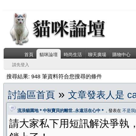
首頁
貓咪論壇
時尚生活
聊天廣場
購物中心
請先登入
搜尋結果: 948 筆資料符合您搜尋的條件
»
討論區首頁
文章發表人是 ca
流浪貓園地＊中秋寶貝的離世..永遠活在心中＊
, 發表在
不是我
請大家私下用短訊解決爭執