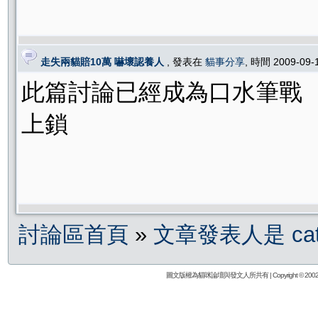
走失兩貓賠10萬 嚇壞認養人
, 發表在
貓事分享
, 時間 2009-09-
此篇討論已經成為口水筆戰
上鎖
討論區首頁
»
文章發表人是 ca
圖文版權為貓咪論壇與發文人所共有 | Copyright © 2002