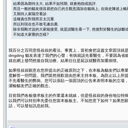
結果因為期待太大, 結果不如預期, 就會抱怨或批評.
而且一般的貓友很容易把自己的主觀意識加在貓病上, 在病史陳述上略
又期待人家隔空看診.
這種責任對我而言太沉重.
所以到現在也不敢毛遂自薦.
除非我剛才說的大家能接受, 就是請醫生看一下, 然後對於醫生的診斷或
不知道大家覺的怎樣?
我百分之百同意怪叔叔的看法。事實上，當初會把這篇文章固頂就
dingding 貓友表達了我們的心聲：有病就該先看醫生，不要因為省
就在網上發問然後自我治療。結果往往是延誤就醫而加重病情。
如果怪叔叔願意在您所提出的正確原則之下，在本板為貓友們以專
度解答一些問題。我們當然很歡迎由您來主持本板。為防止以上所
不先看醫生的弊病。您可以張貼一張固頂的公告來表明本板的立場
灌輸貓友們正確的觀念。
目前我們各板徵求板主的作業還未就緒，但是怪叔叔的身份地位特
以我們可以特別率先委任您當本板板主。不知您意下如何？如果您
話，可以發短訊息給我。