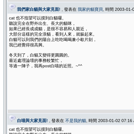
我們家白貓與大家見面!
, 發表在
我家的貓寶貝
, 時間 2003-01-
cat 也不指望可以摸到白貓囉。
聽說完全在野外出生、長大的貓咪，
如果已經長成成貓，是很不容易和人親近，
大部分這樣的完全浪貓，看到人來，就躲起來。
白貓可以到我們的陽台上吃吃喝喝兼小歇片刻，
我已經覺得很高興。
冬天到了，白貓又變得更圓圓的。
最近處理論壇的事務較繁忙，
等過一陣子，我再post白喵的近照。~^^
白喵與大家見面!
, 發表在
不是我的貓
, 時間 2003-01-02 07:1
cat 也不指望可以摸到白貓囉。