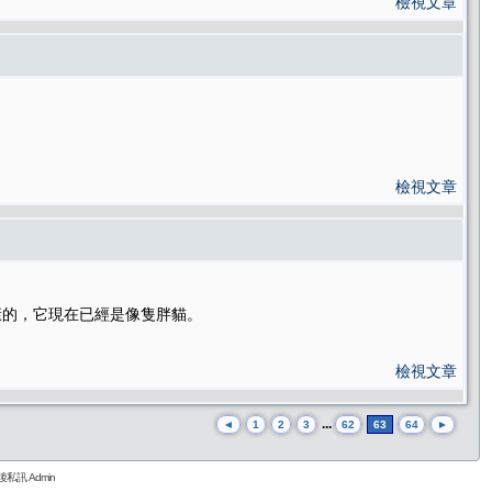
檢視文章
檢視文章
康的，它現在已經是像隻胖貓。
檢視文章
...
◄
1
2
3
62
63
64
►
私訊 Admin