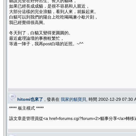
聽說完全在野外出生、長大的貓咪，
如果已經長成成貓，是很不容易和人親近，
大部分這樣的完全浪貓，看到人來，就躲起來。
白貓可以到我們的陽台上吃吃喝喝兼小歇片刻，
我已經覺得很高興。
冬天到了，白貓又變得更圓圓的。
最近處理論壇的事務較繁忙，
等過一陣子，我再post白喵的近照。~^^
hitomi也來了
, 發表在
我家的貓寶貝
, 時間 2002-12-29 07:3
***** 板主模式 *****
該文章是管理員從<a href=forums.cgi?forum=2>貓事分享</a>