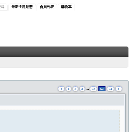
搜尋
最新主題動態
會員列表
購物車
...
◄
1
2
3
62
63
64
►