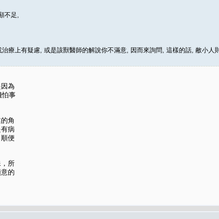
顯不足,
治療上有疑慮, 或是該獸醫師的解說你不滿意, 因而來詢問, 這樣的話, 敝小人
是因為
錢怕事
業的角
提有病
，順便
殊，所
願意的