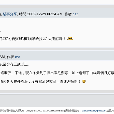
表在
貓事分享
, 時間 2002-12-29 06:24 AM, 作者
cat
"。
我家的貓寶貝"和"喵喵哈拉區" 去瞧瞧囉！
3 AM, 作者
cat
所以至少有三歲以上。
沒這麼胖。不過，現在冬天到了長出寒毛禦寒，加上也餵了白貓幾個月好
又怕它冬天在外流浪，沒有肥油好禦寒，真速矛頓啊！
壇與發文人所共有 | Copyright © 2002-2014
Cat House BBS
| 廣告刊登請洽：
cathousebbs@gmail.com
或登入後