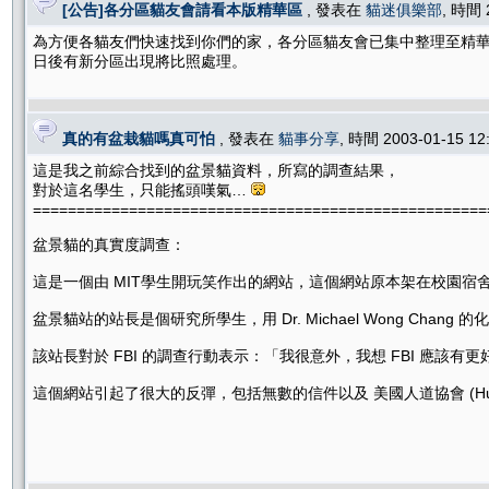
[公告]各分區貓友會請看本版精華區
, 發表在
貓迷俱樂部
, 時間 
為方便各貓友們快速找到你們的家，各分區貓友會已集中整理至精
日後有新分區出現將比照處理。
真的有盆栽貓嗎真可怕
, 發表在
貓事分享
, 時間 2003-01-15 1
這是我之前綜合找到的盆景貓資料，所寫的調查結果，
對於這名學生，只能搖頭嘆氣…
====================================================
盆景貓的真實度調查：
這是一個由 MIT學生開玩笑作出的網站，這個網站原本架在校園宿
盆景貓站的站長是個研究所學生，用 Dr. Michael Wong C
該站長對於 FBI 的調查行動表示：「我很意外，我想 FBI 應該
這個網站引起了很大的反彈，包括無數的信件以及 美國人道協會 (Humane Socie