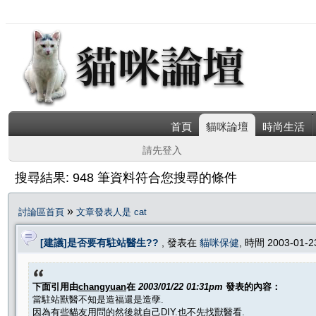
首頁
貓咪論壇
時尚生活
請先登入
搜尋結果: 948 筆資料符合您搜尋的條件
»
討論區首頁
文章發表人是 cat
[建議]是否要有駐站醫生??
, 發表在
貓咪保健
, 時間 2003-01-
下面引用由
changyuan
在
2003/01/22 01:31pm
發表的內容：
當駐站獸醫不知是造福還是造孽.
因為有些貓友用問的然後就自己DIY.也不先找獸醫看.