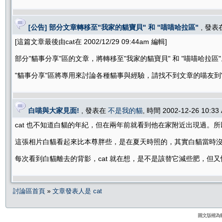
[公告] 部分文章轉移至"我家的貓寶貝" 和 "喵喵哈拉區"
, 發
[這篇文章最後由cat在 2002/12/29 09:44am 編輯]
部分"貓事分享"區的文章，將轉移至"我家的貓寶貝" 和 "喵喵哈拉區
"貓事分享"區將專用來討論各種貓事與經驗，請找不到文章的喵友到"
白喵與大家見面!
, 發表在
不是我的貓
, 時間 2002-12-26 10:3
cat 也不知道白貓的年紀，但在兩年前就看到他在家附近出現過。
這張相片白貓看起來比本尊胖些，是在夏天時照的，其實白貓當時
每次看到白貓離去的背影，cat 就在想，是不是該替它減些肥，但
討論區首頁
»
文章發表人是 cat
圖文版權為貓咪論