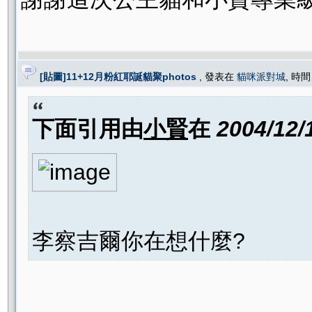
[貼圖]11+12月粉紅耶誕貓聚photos
, 發表在
貓咪派對城
, 時間
下面引用由
小賢
在
2004/12/
李察吉爾你在想什麼?