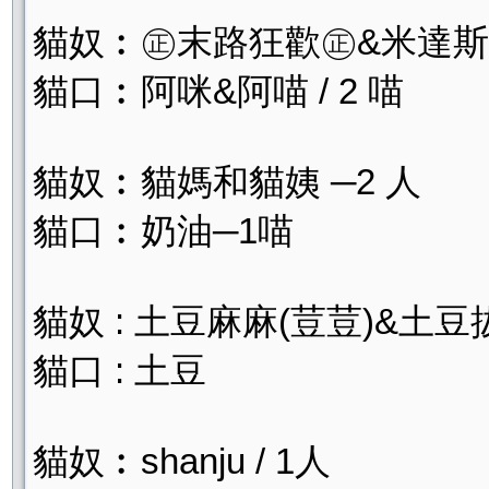
貓奴︰㊣末路狂歡㊣&米達斯 /
貓口︰阿咪&阿喵 / 2 喵
貓奴︰貓媽和貓姨 ─2 人
貓口︰奶油─1喵
貓奴 : 土豆麻麻(荳荳)&土豆
貓口 : 土豆
貓奴︰shanju / 1人