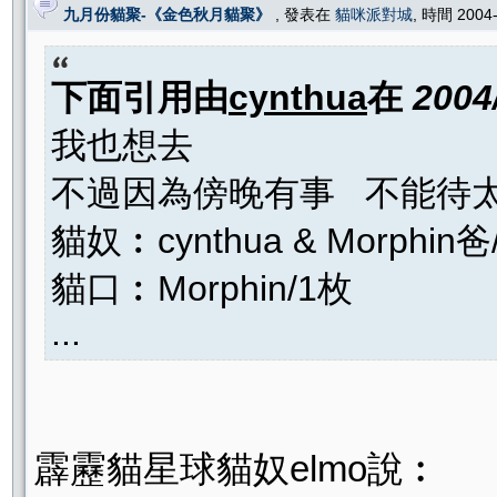
九月份貓聚-《金色秋月貓聚》
, 發表在
貓咪派對城
, 時間 2004
下面引用由
cynthua
在
2004
我也想去
不過因為傍晚有事 不能待太
貓奴︰cynthua & Morphin爸
貓口︰Morphin/1枚
...
霹靂貓星球貓奴elmo說︰