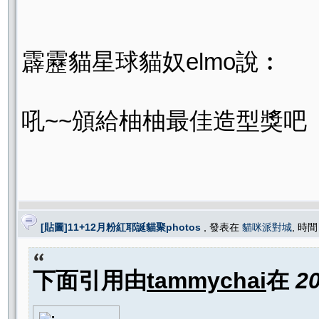
霹靂貓星球貓奴elmo說︰
吼~~頒給柚柚最佳造型獎吧
[貼圖]11+12月粉紅耶誕貓聚photos
, 發表在
貓咪派對城
, 時間
下面引用由
tammychai
在
2