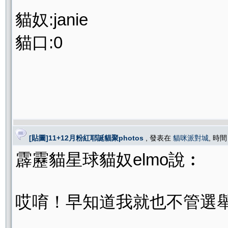
貓奴:janie
貓口:0
[貼圖]11+12月粉紅耶誕貓聚photos
, 發表在
貓咪派對城
, 時間
霹靂貓星球貓奴elmo說︰
哎唷！早知道我就也不管選