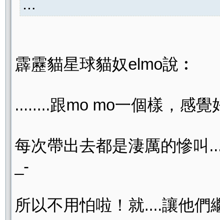
...
霹靂貓星球貓奴elmo說︰
........跟mo mo一個樣
每次帶出去都是淒厲的慘叫..
_-
所以不用怕啦！就....讓他們繼