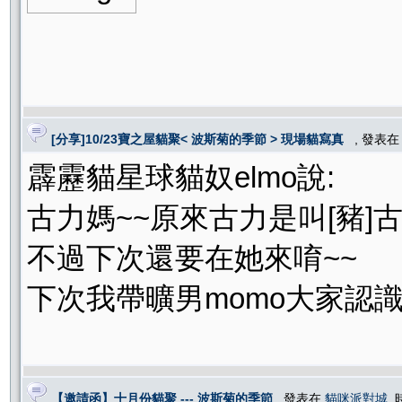
[分享]10/23寶之屋貓聚< 波斯菊的季節 > 現場貓寫真
, 發表
霹靂貓星球貓奴elmo說:
古力媽~~原來古力是叫[豬]古力
不過下次還要在她來唷~~
下次我帶曠男momo大家認識
【邀請函】十月份貓聚 --- 波斯菊的季節
, 發表在
貓咪派對城
, 