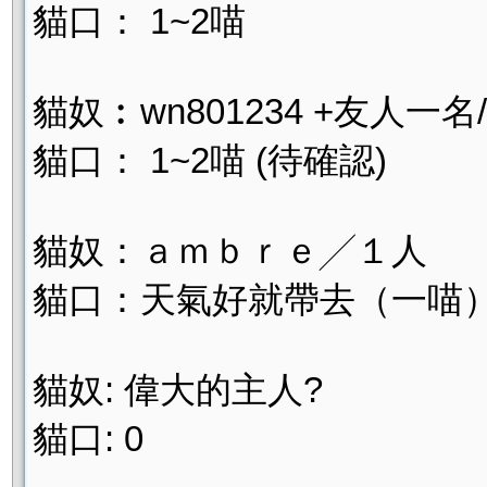
貓口： 1~2喵
貓奴︰wn801234 +友人一名/
貓口： 1~2喵 (待確認)
貓奴：ａｍｂｒｅ╱１人
貓口：天氣好就帶去（一喵
貓奴: 偉大的主人?
貓口: 0