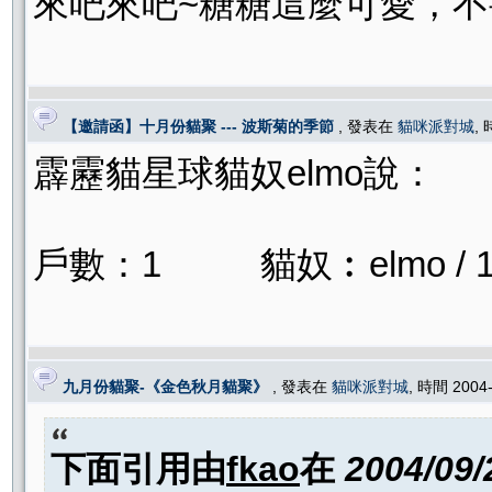
來吧來吧~糖糖這麼可愛，不
【邀請函】十月份貓聚 --- 波斯菊的季節
, 發表在
貓咪派對城
, 
霹靂貓星球貓奴elmo說：
戶數：1 貓奴︰elmo / 
九月份貓聚-《金色秋月貓聚》
, 發表在
貓咪派對城
, 時間 2004
下面引用由
fkao
在
2004/09