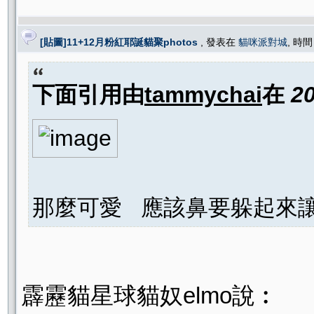
[貼圖]11+12月粉紅耶誕貓聚photos
, 發表在
貓咪派對城
, 時間
下面引用由
tammychai
在
2
那麼可愛 應該鼻要躲起來讓
霹靂貓星球貓奴elmo說︰