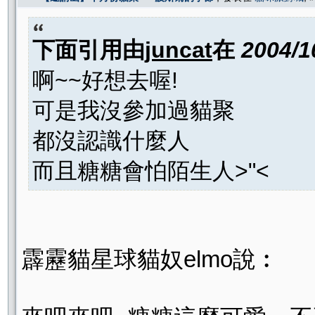
下面引用由
juncat
在
2004/1
啊~~好想去喔!
可是我沒參加過貓聚
都沒認識什麼人
而且糖糖會怕陌生人>"<
霹靂貓星球貓奴elmo說︰