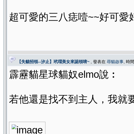
超可愛的三八痣噎~~好可愛
【失貓招領--汐止】玳瑁美女來認領唷~
, 發表在
尋貓啟事
, 時間
霹靂貓星球貓奴elmo說︰
若他還是找不到主人，我就