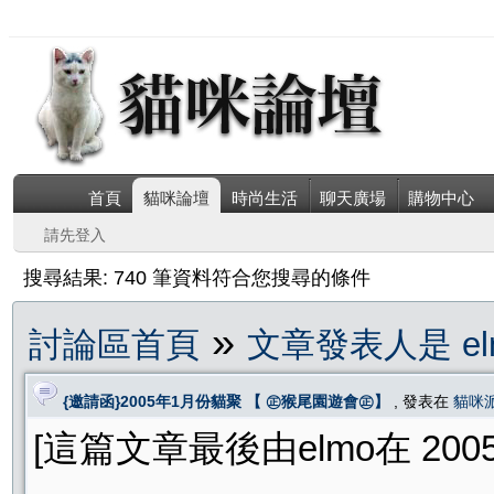
首頁
貓咪論壇
時尚生活
聊天廣場
購物中心
請先登入
搜尋結果: 740 筆資料符合您搜尋的條件
»
討論區首頁
文章發表人是 el
{邀請函}2005年1月份貓聚 【 ㊣猴尾園遊會㊣】
, 發表在
貓咪
[這篇文章最後由elmo在 2005/0