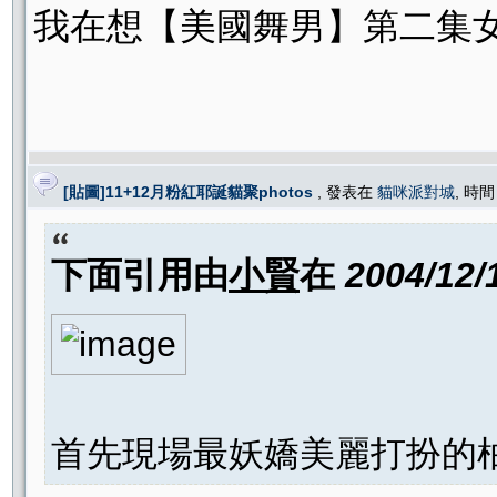
我在想【美國舞男】第二集女主
[貼圖]11+12月粉紅耶誕貓聚photos
, 發表在
貓咪派對城
, 時間
下面引用由
小賢
在
2004/12/
首先現場最妖嬌美麗打扮的