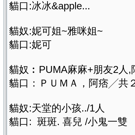
貓口:冰冰&apple...
貓奴:妮可姐~雅咪姐~
貓口:妮可
貓奴︰PUMA麻麻+朋友2人,
貓口：ＰＵＭＡ，阿痞╱共
貓奴:天堂的小孩../1人
貓口: 斑斑. 喜兒 /小鬼一雙