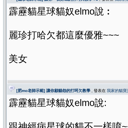
霹靂貓星球貓奴elmo說︰
麗珍打哈欠都這麼優雅~~~
美女
[肥mo老師示範] 讓你顧貓怨的打呵欠教學
, 發表在
我家的貓寶
霹靂貓星球貓奴elmo說:
跟神經病星球的貓不一樣唷~