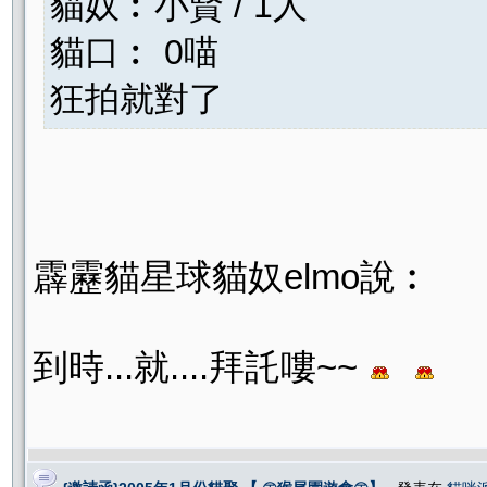
貓奴︰小賢 / 1人
貓口︰ 0喵
狂拍就對了
霹靂貓星球貓奴elmo說︰
到時...就....拜託嘍~~