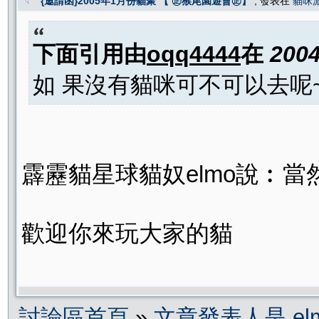
{邀請函}2005年1月份貓聚 【 ㊣猴尾園遊會㊣】
, 發表在
貓咪
下面引用由
oqq4444
在
2004
如 果沒有貓咪可不可以去呢~
霹靂貓星球貓奴elmo說︰當
歡迎你來玩大家的貓
討論區首頁
»
文章發表人是 el