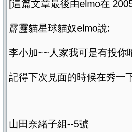
[這篇文章最後由elmo在 2005/0
霹靂貓星球貓奴elmo說:
李小加~~人家我可是有投你
記得下次見面的時候在秀一
山田奈緒子組--5號