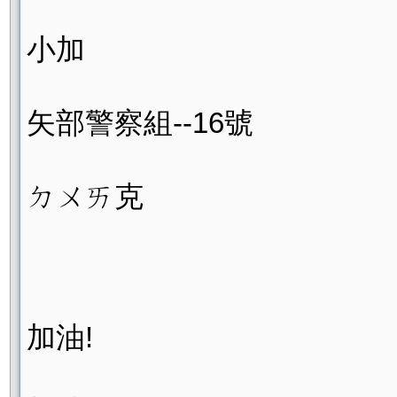
小加
矢部警察組--16號
ㄉㄨㄞ克
加油!