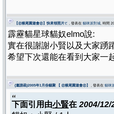
【㊣猴尾園遊會㊣】快來領照片ㄛ
, 發表在
貓咪派對城
, 時間 2
霹靂貓星球貓奴elmo說:
實在很謝謝小賢以及大家踴躍
希望下次還能在看到大家一
{邀請函}2005年1月份貓聚 【 ㊣猴尾園遊會㊣】
, 發表在
貓咪
下面引用由
小賢
在
2004/12/