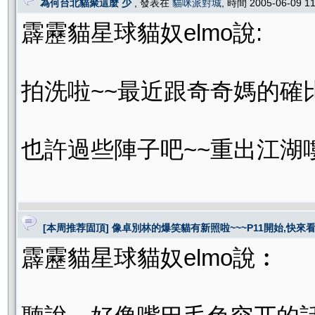
為何台北貓聚這麼 少
, 發表在
貓咪派對城
, 時間 2005-06-09 1
霹靂貓星球貓奴elmo說:
拍洗啦~~最近跟奇奇媽的確
也許過些陣子吧~~重出江湖
[本周推荐固頂] 像卓別林的爆笑貓有新照啦~~~P11開始,快來看喔
霹靂貓星球貓奴elmo說︰