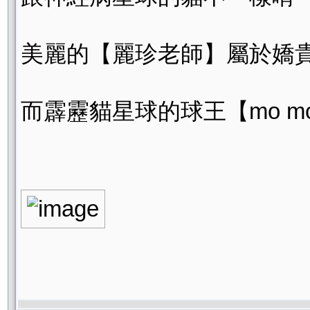
美麗的【麗珍老師】屬於嬌
而霹靂貓星球的球王【mo mo老師】是