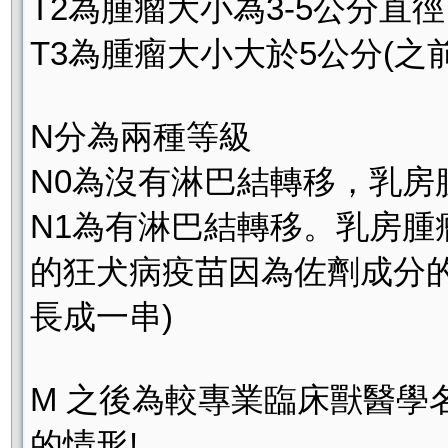
T2為腫瘤大小為3-5公分直徑
T3為腫瘤大小大於5公分(之前D
N分為兩種等級
N0為沒有淋巴結轉移，乳
N1為有淋巴結轉移。乳房腫
的狂犬病疫苗因為佐劑成分
長成一串)
M 之後為較專業臨床獸醫
的情形!