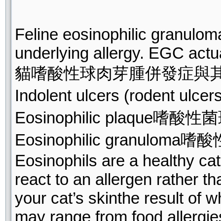
Feline eosinophilic granulom
underlying allergy. EGC actua
貓嗜酸性球肉芽腫併發症與
Indolent ulcers (rodent 
Eosinophilic plaque嗜酸性
Eosinophilic granulom
Eosinophils are a healthy ca
react to an allergen rather t
your cat’s skinthe result of 
may range from food allergies,