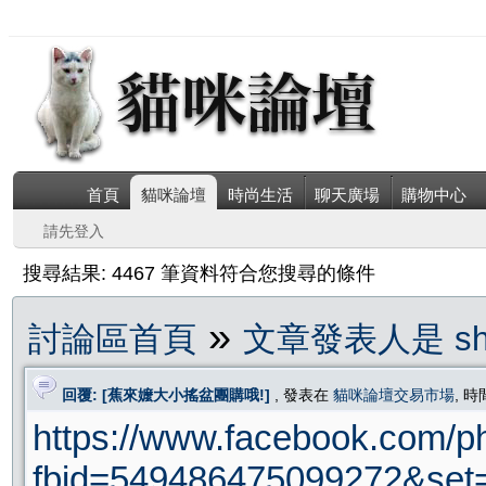
首頁
貓咪論壇
時尚生活
聊天廣場
購物中心
請先登入
搜尋結果: 4467 筆資料符合您搜尋的條件
»
討論區首頁
文章發表人是 sha
回覆: [蕉來嬤大小搖盆團購哦!]
, 發表在
貓咪論壇交易市場
, 時
https://www.facebook.com/p
fbid=549486475099272&set