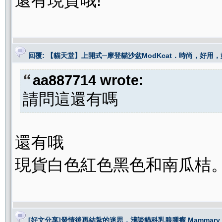
還有現貨哦!
回覆: 【貓天堂】上開式─摩登貓沙盆ModKcat．時尚，好用
aa887714 wrote:
請問這還有嗎
還有哦
現貨白色紅色黑色和南瓜桔。我的
[好文分享]發情後再結紮的迷思，淺談貓科乳腺腫瘤 Mammary Tumo