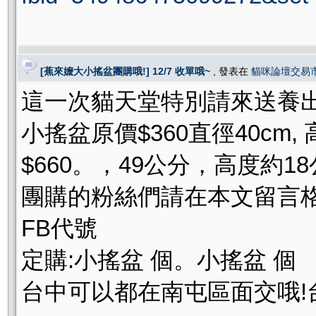
[蕉來嬤大小搖盆團購哦!] 12/7 收單哦~
, 發表在
貓咪論壇交易
這一次貓天堂特別請來送養出
小搖盆原價$360直徑40cm,
$660。，49公分，高度約
團購的粉絲們請在本文留言格
FB代號
定購:小搖盆 個。小搖盆 個
台中可以都在南屯區面交哦!