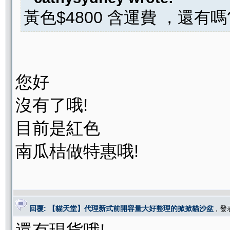
黃色$4800 含運費 ，還有嗎
您好
沒有了哦!
目前是紅色
南瓜桔做特惠哦!
回覆: 【貓天堂】代理新式前開容量大好整理的掀掀貓沙盆
, 