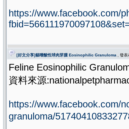
https://www.facebook.com/p
fbid=566111970097108&set
[好文分享]貓嗜酸性球肉芽腫 Eosinophilic Granuloma
, 發
Feline Eosinophilic G
資料來源:nationalpetphar
https://www.facebook.c
granuloma/51740410833277