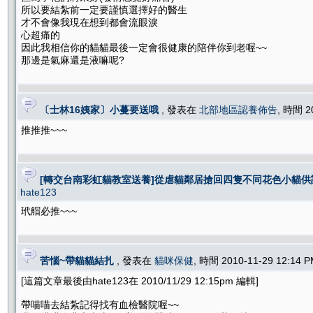
所以要結紮前一定要謹慎選擇好的醫生
才不會像我現在想到都會流眼淚
心超痛的
因此我相信你的貓貓最後一定會很健康的陪伴你到老喔~~
那邊是氣麻還是液嘛呢?
〔士林16姨家〕小蔓要送哦
, 發表在
北部地區認養佈告
, 時間 2
推推推~~~
[轉交台南彩虹貓教室送養]從虐貓鄰居搶回四隻不同花色小貓供
hate123
玳艒必推~~~
苦惱~帶貓貓結扎
, 發表在
貓咪保健
, 時間 2010-11-29 12:14
[這篇文章最後由hate123在 2010/11/29 12:15pm 編輯]
帶喵喵去結紮記得找有血檢醫院喔~~