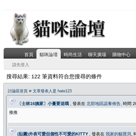
首頁
貓咪論壇
時尚生活
聊天廣場
購物中心
請先登入
搜尋結果: 122 筆資料符合您搜尋的條件
»
討論區首頁
文章發表人是 hate123
〔士林16姨家〕小蔓要送哦
, 發表在
北部地區認養佈告
, 時間 2
推推
(貼圖)外表可愛但個性不可愛的KITTY
, 發表在
我家的貓寶貝
, 