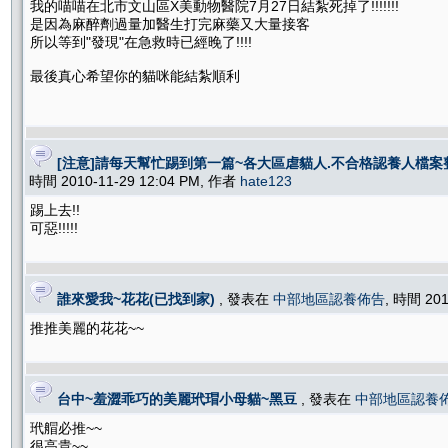
我的喵喵在北市文山區X美動物醫院7月27日結紮死掉了!!!!!!!
是因為麻醉劑過量加醫生打完麻藥又大量接客
所以等到"發現"在急救時已經晚了!!!!
最後真心希望你的貓咪能結紮順利
[注意]請每天幫忙踢到第一篇~各大區虐貓人.不合格認養人檔案
時間 2010-11-29 12:04 PM, 作者
hate123
踢上去!!
可惡!!!!!
誰來愛我~花花(已找到家)
, 發表在
中部地區認養佈告
, 時間 201
推推美麗的花花~~
台中~羞澀乖巧的美麗玳瑁小母貓~黑豆
, 發表在
中部地區認養
玳艒必推~~
很高貴~~