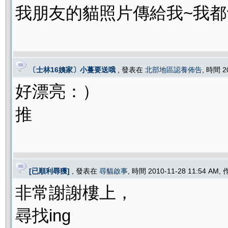
我朋友的貓照片傳給我~我都
〔士林16姨家〕小蔓要送哦
, 發表在
北部地區認養佈告
, 時間 2
好漂亮：）
推
[已順利尋獲]
, 發表在
尋貓啟事
, 時間 2010-11-28 11:54 AM,
非常謝謝樓上，
尋找ing