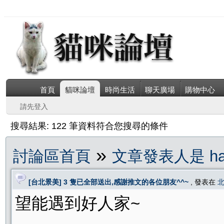
首頁
貓咪論壇
時尚生活
聊天廣場
購物中心
請先登入
搜尋結果: 122 筆資料符合您搜尋的條件
»
討論區首頁
文章發表人是 hat
[台北景美] 3 隻已全部送出,感謝推文的各位朋友^^~
, 發表在
望能遇到好人家~