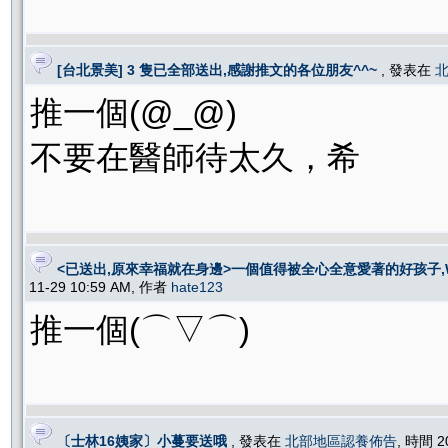
[台北景美] 3 隻已全部送出,感謝推文的各位朋友^^~
, 發表在
推一個(@_@)
不要在醫師待太久，希
<已送出,原來幸福就在身邊>一個值得被全心全意愛著的好孩子,Wo
11-29 10:59 AM, 作者
hate123
推一個(⌒▽⌒)
〔士林16姨家〕小蔓要送哦
, 發表在
北部地區認養佈告
, 時間 2