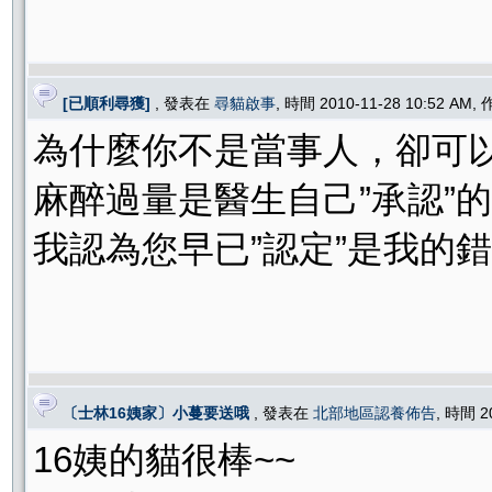
[已順利尋獲]
, 發表在
尋貓啟事
, 時間 2010-11-28 10:52 AM,
為什麼你不是當事人，卻可
麻醉過量是醫生自己”承認”
我認為您早已”認定”是我的錯
〔士林16姨家〕小蔓要送哦
, 發表在
北部地區認養佈告
, 時間 2
16姨的貓很棒~~