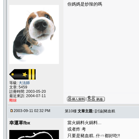
你媽媽是炒辣的嗎
等級:
大法師
文章: 5459
註冊時間: 2003-05-20
最近來訪: 2004-07-11
離線
2003-09-11 02:32 PM
第10樓
文章主題:
[討論]豬血糕
幸運草fbx
當火鍋料火鍋料...
或者炸 考
只要是豬血糕..什ㄇ都好吃!!