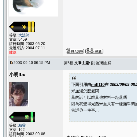
等級:
大法師
文章: 5459
註冊時間: 2003-05-20
最近來訪: 2004-07-11
離線
2003-09-10 06:15 PM
第6樓
文章主題:
[討論]豬血糕
小明fbx
下面引用由
mill110
在
2003/09/09 08
米血湯怎麼煮阿
蒸的話可以跟其他材料一起蒸嗎
因為我覺得光蒸米血只有一樣滿單調
告訴你一件事...
...
等級:
精靈
文章: 162
註冊時間: 2003-09-08