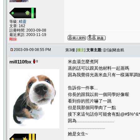
等級:
精靈
文章: 162
註冊時間: 2003-09-08
最近來訪: 2003-11-19
離線
2003-09-09 08:55 PM
第3樓 [
樓主
]
文章主題:
[討論]豬血糕
mill110fbx
米血湯怎麼煮阿
蒸的話可以跟其他材料一起蒸嗎
因為我覺得光蒸米血只有一樣滿單調
告訴你一件事...
你長的跟我以前一個同學好像喔
看到你的照片嚇了一跳
但是我那個同學肉了一點
接下來這句話你可能會有點@#$%^&*
因為..............................
..............................
她是女生~