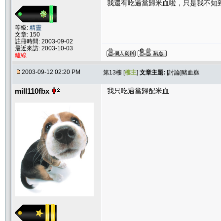
我還有吃過當歸米血啦，只是我不知
等級:
精靈
文章: 150
註冊時間: 2003-09-02
最近來訪: 2003-10-03
離線
2003-09-12 02:20 PM
第13樓 [
樓主
]
文章主題:
[討論]豬血糕
mill110fbx
我只吃過當歸配米血