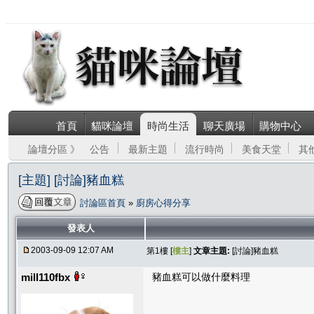
首頁
貓咪論壇
時尚生活
聊天廣場
購物中心
論壇分區 》
公告
最新主題
流行時尚
美食天堂
其
[主題] [討論]豬血糕
討論區首頁
»
廚房心得分享
發表人
2003-09-09 12:07 AM
第1樓 [
樓主
]
文章主題:
[討論]豬血糕
mill110fbx
豬血糕可以做什麼料理