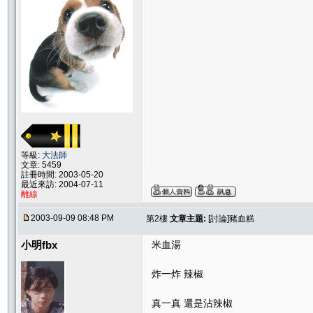
等級:
大法師
文章: 5459
註冊時間: 2003-05-20
最近來訪: 2004-07-11
離線
2003-09-09 08:48 PM
第2樓
文章主題:
[討論]豬血糕
小明fbx
米血湯
炸一炸 辣椒
真一真 還是沾辣椒