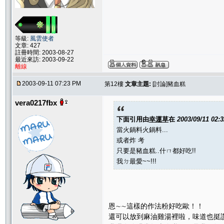
等級:
風雲使者
文章: 427
註冊時間: 2003-08-27
最近來訪: 2003-09-22
離線
2003-09-11 07:23 PM
第12樓
文章主題:
[討論]豬血糕
vera0217fbx
下面引用由
幸運草
在
2003/09/11 02:
當火鍋料火鍋料...
或者炸 考
只要是豬血糕..什ㄇ都好吃!!
我ㄉ最愛~~!!!
恩∼∼這樣的作法粉好吃歐！！
還可以放到麻油雞湯裡啦，味道也挺