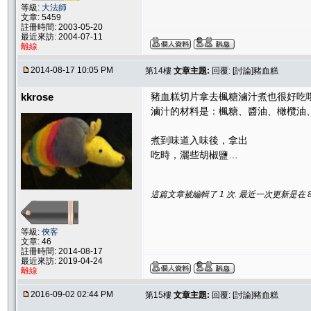
等級:
大法師
文章: 5459
註冊時間: 2003-05-20
最近來訪: 2004-07-11
離線
2014-08-17 10:05 PM
第14樓
文章主題:
回覆: [討論]豬血糕
kkrose
豬血糕切片拿去楓糖滷汁煮也很好吃
滷汁的材料是：楓糖、醬油、橄欖油
煮到味道入味後，拿出
吃時，灑些胡椒鹽…
這篇文章被編輯了 1 次. 最近一次更新是在 8/17
等級:
俠客
文章: 46
註冊時間: 2014-08-17
最近來訪: 2019-04-24
離線
2016-09-02 02:44 PM
第15樓
文章主題:
回覆: [討論]豬血糕