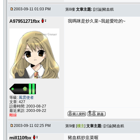
2003-09-11 01:03 PM
第8樓
文章主題:
[討論]豬血糕
A97951271fbx
我嗎咪是炒久菜~我超愛吃的~
等級:
風雲使者
文章: 427
註冊時間: 2003-08-27
最近來訪: 2003-09-22
離線
2003-09-11 02:25 PM
第9樓 [
樓主
]
文章主題:
[討論]豬血糕
mill110fbx
豬血糕炒韭菜喔