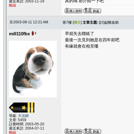
真的哦 那介紹一下吧
最近來訪: 2003-11-19
離線
2003-09-11 12:21 AM
第7樓 [
樓主
]
文章主題:
[討論]豬血糕
mill110fbx
早就失去聯絡了
最後一次見到她是在四年前吧
有緣就會在相見嘍
等級:
大法師
文章: 5459
註冊時間: 2003-05-20
最近來訪: 2004-07-11
離線