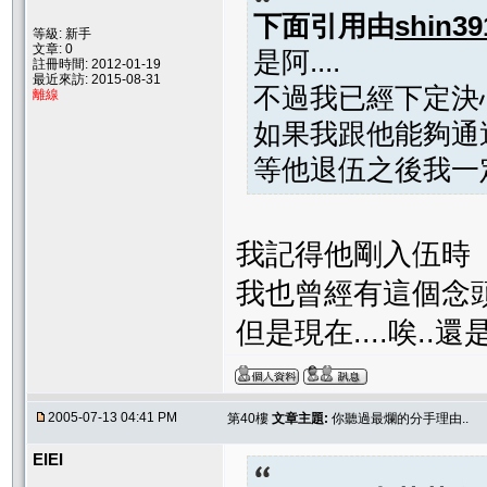
下面引用由
shin39
等級: 新手
文章: 0
是阿....
註冊時間: 2012-01-19
最近來訪: 2015-08-31
不過我已經下定決
離線
如果我跟他能夠通
等他退伍之後我一定
我記得他剛入伍時
我也曾經有這個念
但是現在....唉..
2005-07-13 04:41 PM
第40樓
文章主題:
你聽過最爛的分手理由..
EIEI