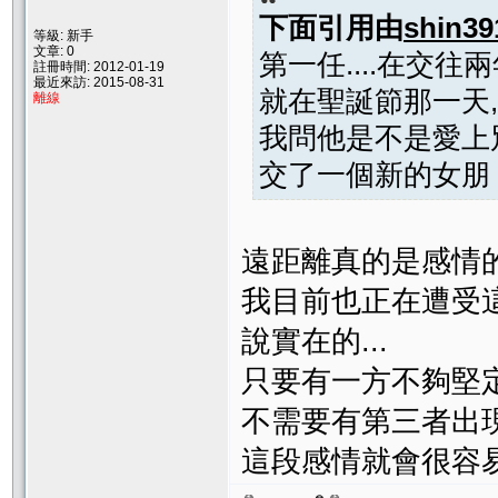
下面引用由
shin39
等級: 新手
文章: 0
第一任....在交往
註冊時間: 2012-01-19
最近來訪: 2015-08-31
就在聖誕節那一天,他
離線
我問他是不是愛上別
交了一個新的女朋 .
遠距離真的是感情
我目前也正在遭受
說實在的...
只要有一方不夠堅
不需要有第三者出
這段感情就會很容易