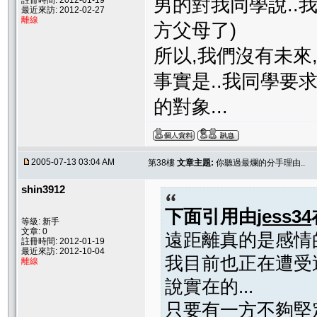
男的對我同學說..
註冊時間: 2012-01-19
最近來訪: 2012-02-27
離線
方父母了)
所以,我們沒有未來,
事實是..我同學要
的對象...
2005-07-13 03:04 AM
第38樓
文章主題:
你聽過最爛的分手理由..
shin3912
下面引用由
jess34
等級: 新手
文章: 0
遠距離真的是感情
註冊時間: 2012-01-19
最近來訪: 2012-10-04
我目前也正在遭受
離線
說實在的...
只要有一方不夠堅