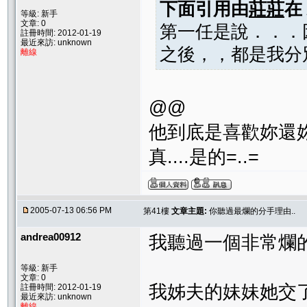
下面引用由
莊莊
在
等級: 新手
文章: 0
第一任是說．．．
註冊時間: 2012-01-19
最近來訪: unknown
之後，，都是我分
離線
@@
他到底是喜歡妳還
真....是的=..=
2005-07-13 06:56 PM
第41樓
文章主題:
你聽過最爛的分手理由..
andrea00912
我聽過一個非常爛
等級: 新手
文章: 0
我姊夫的妹妹她交了
註冊時間: 2012-01-19
最近來訪: unknown
離線