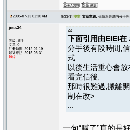
2005-07-13 01:30 AM
第33樓 [
樓主
]
文章主題:
你聽過最爛的分手理由
jess34
下面引用由
EIEI
在
等級: 新手
文章: 0
分手後有段時間,
註冊時間: 2012-01-19
最近來訪: 2015-08-31
式
離線
以後生活重心會放
看完信後,
那時很難過,搬離開
制在改>
...
一句“膩了”真的是