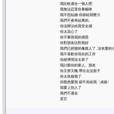
我比較適合一個人吧
我無法忍受你養貓咪
我不想結婚.你卻給我壓力
我們不會有結果的..
你沒辦法給我安全感
你太花心了
你不重視我的感受
你對朋友比對我好
我們已經變的像親人了..沒有愛的
我不喜歡你現在的工作
你經濟情況太差了
我討厭你的家人、朋友
你又胖又醜.帶出去沒面子
你太依賴我了
你既然愛我.卻不肯給我〈貞操〉
我愛上別人了
我們不適合
其它