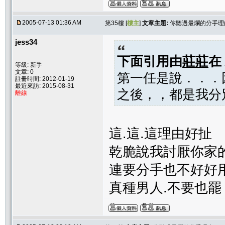
2005-07-13 01:36 AM
第35樓 [
樓主
]
文章主題:
你聽過最爛的分手理由
jess34
下面引用由
莊莊
在
等級: 新手
文章: 0
第一任是說．．．
註冊時間: 2012-01-19
最近來訪: 2015-08-31
之後，，都是我分
離線
這.這.這理由好扯
乾脆說我討厭你家
連要分手也不好好
真種男人.不要也罷