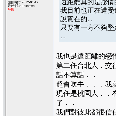
遠距離真的是感情
註冊時間: 2012-01-19
最近來訪: unknown
我目前也正在遭受
離線
說實在的...
只要有一方不夠堅
...
我也是遠距離的戀
第二任台北人．交
話不算話．．
超會吹牛．．．我
現任是桃園人．．
了．．
我們對彼此都很信