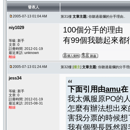
發表人
2005-07-13 01:04 AM
第31樓
文章主題:
你聽過最爛的分手理由..
niy1029
100個分手的理由
有99個我聽起來都
等級: 新手
文章: 0
註冊時間: 2012-01-19
最近來訪: unknown
離線
2005-07-13 01:24 AM
第32樓 [
樓主
]
文章主題:
你聽過最爛的分手理由
jess34
下面引用由
amu
等級: 新手
文章: 0
我太佩服原PO的
註冊時間: 2012-01-19
最近來訪: 2015-08-31
怎麼有辦法想出來
離線
害我分票的時候想
我有個學長既然跟