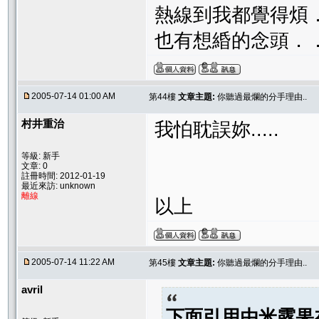
熱線到我都覺得煩
也有想緍的念頭．
2005-07-14 01:00 AM
第44樓
文章主題:
你聽過最爛的分手理由..
村井重治
我怕耽誤妳.....
等級: 新手
文章: 0
註冊時間: 2012-01-19
最近來訪: unknown
離線
以上
2005-07-14 11:22 AM
第45樓
文章主題:
你聽過最爛的分手理由..
avril
下面引用由
米露果