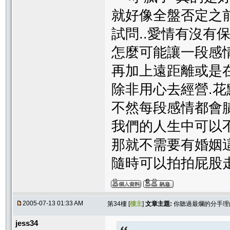
就好像全盤否定之
試問..愛情有沒有
怎麼可能讓一段感
再加上遠距離或是
除非用心去經營.
不然每段感情都會
我們的人生中可以
那就不需要有婚姻
隨時可以拍拍屁股
2005-07-13 01:33 AM
第34樓 [
樓主
]
文章主題:
你聽過最爛的分手理由
jess34