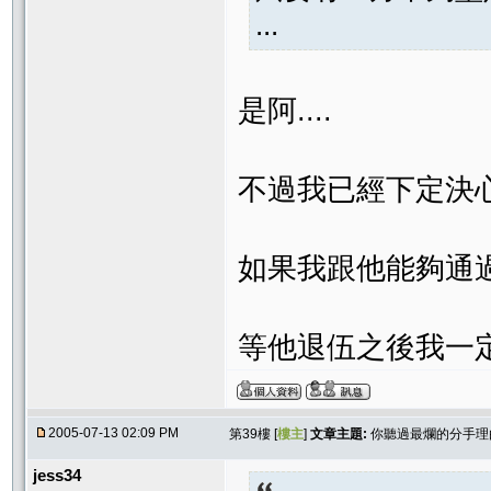
...
是阿....
不過我已經下定決
如果我跟他能夠通
等他退伍之後我一定
2005-07-13 02:09 PM
第39樓 [
樓主
]
文章主題:
你聽過最爛的分手理由
jess34