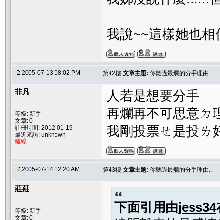
我說~~這樣她也相信ㄚ.
2005-07-13 08:02 PM
第42樓
文章主題:
你聽過最爛的分手理由..
非凡
人若是想要分手
再爛再不可思意ㄉ
等級: 新手
文章: 0
我剛投票ㄝ是投ㄌ
註冊時間: 2012-01-19
最近來訪: unknown
離線
2005-07-14 12:20 AM
第43樓
文章主題:
你聽過最爛的分手理由..
莊莊
下面引用由
jess34
等級: 新手
文章: 0