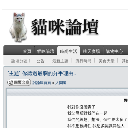
首頁
貓咪論壇
時尚生活
聊天廣場
購物中心
論壇分區 》
公告
最新主題
流行時尚
美食天堂
其
[主題] 你聽過最爛的分手理由..
討論區首頁
»
人間道
你
我對你沒感覺了
我父母反對我們在一起
我們的興趣、想法、個性差太多了
我不想被綁住.我想多認識其他人