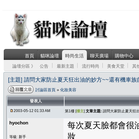
首頁
貓咪論壇
時尚生活
聊天廣場
購物中心
論壇分區 》
公告
最新主題
流行時尚
美食天堂
其
[主題] 請問大家防止夏天狂出油的妙方~~還有機車
討論區首頁
»
化妝美容
發表人
2003-05-12 01:33 AM
第1樓 [
樓主
]
文章主題:
請問大家防止夏天狂出
hyochon
每次夏天臉都會很
妝
等級: 新手