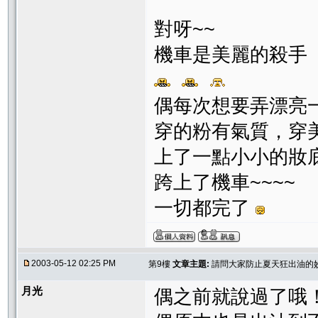
對呀~~
機車是美麗的殺手
偶每次想要弄漂亮
穿的粉有氣質，穿
上了一點小小的妝
跨上了機車~~~~
一切都完了
2003-05-12 02:25 PM
第9樓
文章主題:
請問大家防止夏天狂出油的
月光
偶之前就說過了哦