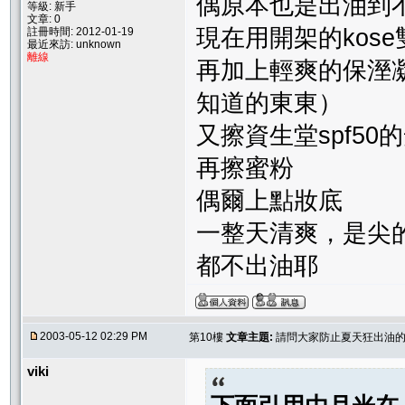
偶原本也是出油到
等級: 新手
文章: 0
現在用開架的kos
註冊時間: 2012-01-19
最近來訪: unknown
離線
再加上輕爽的保溼
知道的東東）
又擦資生堂spf50
再擦蜜粉
偶爾上點妝底
一整天清爽，是尖的
都不出油耶
2003-05-12 02:29 PM
第10樓
文章主題:
請問大家防止夏天狂出油的
viki