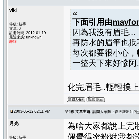
viki
下面引用由
mayfo
等級: 新手
文章: 0
因為我沒有眉毛...
註冊時間: 2012-01-19
最近來訪: unknown
再防水的眉筆也扺不
離線
每次都要很小心，
一整天下來好慘阿..
化完眉毛..輕輕撲上
2003-05-12 02:11 PM
第6樓
文章主題:
請問大家防止夏天狂出油的
月光
為啥大家都說上完
偶覺得蜜粉對我都
等級: 新手