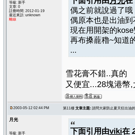
下面引用由
月光
在
等級: 新手
文章: 0
偶之前就說過了哦
註冊時間: 2012-01-19
最近來訪: unknown
偶原本也是出油到
離線
現在用開架的ko
再布搡蘢穭~知道
...
雪花膏不錯..真的
又便宜...28塊港幣
2003-05-12 02:44 PM
第11樓
文章主題:
請問大家防止夏天狂出油的
月光
下面引用由
viki
在
等級: 新手