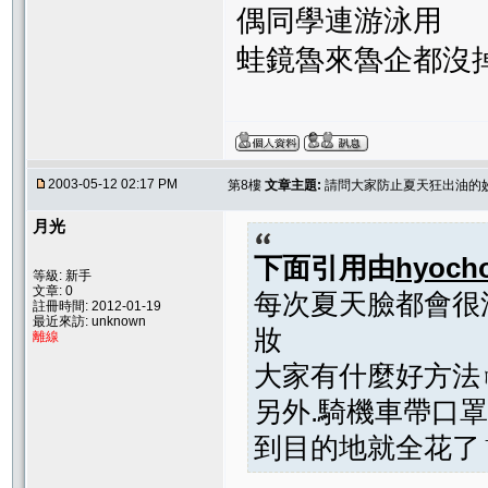
偶同學連游泳用
蛙鏡魯來魯企都沒掉
2003-05-12 02:17 PM
第8樓
文章主題:
請問大家防止夏天狂出油的
月光
下面引用由
hyoch
等級: 新手
文章: 0
每次夏天臉都會很
註冊時間: 2012-01-19
最近來訪: unknown
妝
離線
大家有什麼好方法
另外.騎機車帶口
到目的地就全花了