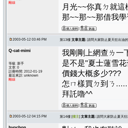
離線
月光~~你真ㄉ就這
那~~那~~那借我學習
2003-05-12 03:46 PM
第13樓
文章主題:
請問大家防止夏天狂出油的
Q-cat-mimi
我剛剛上網查ㄌ一
是不是"夏士蓮雪花膏
等級: 新手
文章: 0
價錢大概多少???
註冊時間: 2012-01-19
最近來訪: unknown
離線
怎ㄇ樣買ㄉ到ㄋ.....
拜託嚕^^
2003-05-12 04:15 PM
第14樓 [
樓主
]
文章主題:
請問大家防止夏天狂
hyochon