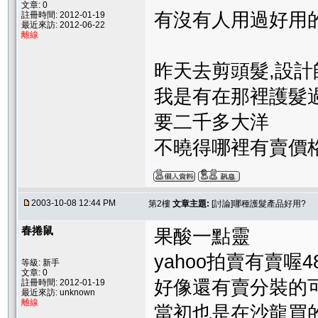
文章: 0
有沒有人用過好用
註冊時間: 2012-01-19
最近來訪: 2012-06-22
離線
昨天去剪頭髮,設
我是有在那裡護髮
要二千多大洋
不曉得哪裡有賣價
2003-10-08 12:44 PM
第2樓
文章主題:
[討論]哪種護髮產品好用?
春捲鼠
果酸一點靈
yahoo拍賣有賣喔4
等級: 新手
文章: 0
好像還有賣分裝的
註冊時間: 2012-01-19
最近來訪: unknown
離線
當初也是在沙龍買