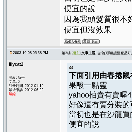
便宜的說
因為我頭髮質很不
便宜但沒效果
2003-10-08 05:38 PM
第3樓 [
樓主
]
文章主題:
[討論]哪種護髮產品好
lilycat2
下面引用由
春捲鼠
等級: 新手
文章: 0
果酸一點靈
註冊時間: 2012-01-19
最近來訪: 2012-06-22
yahoo拍賣有賣喔
離線
好像還有賣分裝的
當初也是在沙龍買
便宜的說