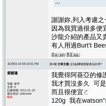
...
謝謝妳,列入考慮之
因為我買過很多便宜
沙龍介紹的產品又
有人用過Burt't 
2003-10-08 10:01 PM
第4樓
文章主題:
[討論]哪種護髮產品好用?
紫睡蓮
我覺得阿葵亞的修
我才買沒多久 可
等級: 新手
文章: 0
而且很便宜ㄛ
註冊時間: 2012-01-19
最近來訪: unknown
離線
120g 我在watso