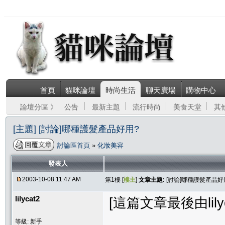
首頁
貓咪論壇
時尚生活
聊天廣場
購物中心
論壇分區 》
公告
最新主題
流行時尚
美食天堂
其
[主題] [討論]哪種護髮產品好用?
討論區首頁
»
化妝美容
發表人
2003-10-08 11:47 AM
第1樓 [
樓主
]
文章主題:
[討論]哪種護髮產品好
lilycat2
[這篇文章最後由lilyca
等級: 新手