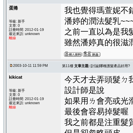
蛋捲
我也覺得瑪萱妮不錯
潘婷的潤法髮乳~~
等級: 新手
文章: 0
之前一直以為是我髮質
註冊時間: 2012-01-19
最近來訪: unknown
離線
雖然潘婷真的很滋潤.
2003-10-11 11:59 PM
第11樓
文章主題:
[討論]哪種護髮產品好用?
kikicat
今天才去弄頭髮ㄉ
設計師是說
等級: 新手
文章: 0
如果用ㄌ會亮或光
註冊時間: 2012-01-19
最近來訪: unknown
離線
最後會容易掉髮喔
我之前都是注重髮