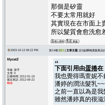
那個是矽靈
不要太常用就好
其實現在在市面上
所以髮質會愈洗愈
2003-10-12 06:22 PM
第14樓 [
樓主
]
文章主題:
[討論]哪種護髮產品
lilycat2
下面引用由
蛋捲
在
等級: 新手
文章: 0
我也覺得瑪萱妮不錯
註冊時間: 2012-01-19
最近來訪: 2012-06-22
潘婷的潤法髮乳~~
離線
之前一直以為是我髮
雖然潘婷真的很滋潤.