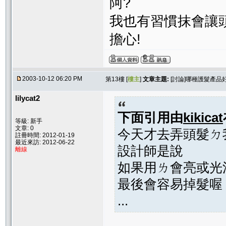
阿?
我也有習慣抹會讓
擔心!
2003-10-12 06:20 PM
第13樓 [
樓主
]
文章主題:
[討論]哪種護髮產品
lilycat2
下面引用由
kikicat
等級: 新手
文章: 0
今天才去弄頭髮ㄉ
註冊時間: 2012-01-19
最近來訪: 2012-06-22
設計師是說
離線
如果用ㄌ會亮或光
最後會容易掉髮喔
...