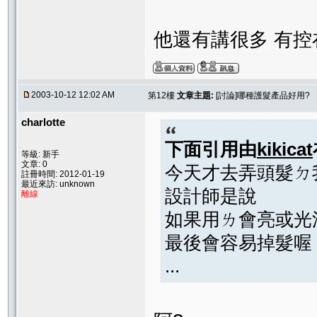
他還有講很多 有
2003-10-12 12:02 AM
第12樓
文章主題:
[討論]哪種護髮產品好用?
charlotte
下面引用由
kikicat
等級: 新手
文章: 0
今天才去弄頭髮ㄉ
註冊時間: 2012-01-19
最近來訪: unknown
設計師是說
離線
如果用ㄌ會亮或光
最後會容易掉髮喔
...