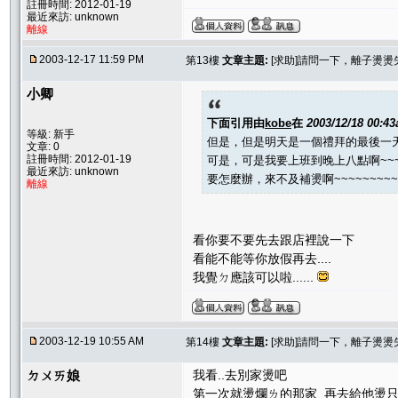
註冊時間: 2012-01-19
最近來訪: unknown
離線
2003-12-17 11:59 PM
第13樓
文章主題:
[求助]請問一下，離子燙燙
小卿
下面引用由
kobe
在
2003/12/18 00:4
等級: 新手
但是，但是明天是一個禮拜的最後一
文章: 0
註冊時間: 2012-01-19
可是，可是我要上班到晚上八點啊~~~~~
最近來訪: unknown
要怎麼辦，來不及補燙啊~~~~~~~~~~~
離線
看你要不要先去跟店裡說一下
看能不能等你放假再去....
我覺ㄉ應該可以啦......
2003-12-19 10:55 AM
第14樓
文章主題:
[求助]請問一下，離子燙燙
ㄉㄨㄞ娘
我看..去別家燙吧
第一次就燙爛ㄌ的那家 再去給他燙