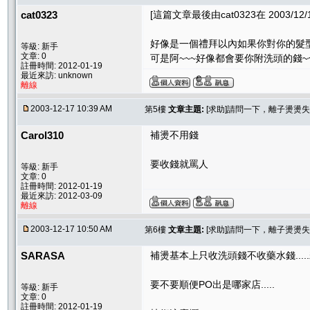
cat0323
[這篇文章最後由cat0323在 2003/12/1
好像是一個禮拜以內如果你對你的髮
等級: 新手
文章: 0
可是阿~~~好像都會要你附洗頭的錢
註冊時間: 2012-01-19
最近來訪: unknown
離線
2003-12-17 10:39 AM
第5樓
文章主題:
[求助]請問一下，離子燙燙失
Carol310
補燙不用錢
要收錢就罵人
等級: 新手
文章: 0
註冊時間: 2012-01-19
最近來訪: 2012-03-09
離線
2003-12-17 10:50 AM
第6樓
文章主題:
[求助]請問一下，離子燙燙失
SARASA
補燙基本上只收洗頭錢不收藥水錢....
要不要順便PO出是哪家店.....
等級: 新手
文章: 0
註冊時間: 2012-01-19