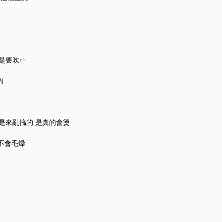
是要吹ㄇ
的
是來亂搞的 是真的會燙
不會毛燥