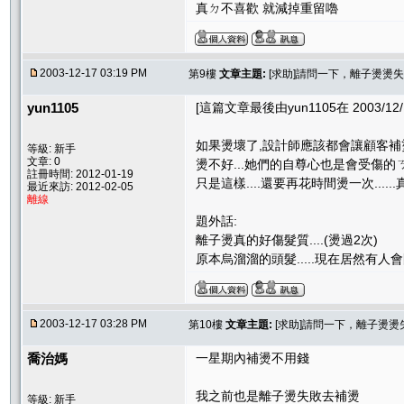
真ㄉ不喜歡 就減掉重留嚕
2003-12-17 03:19 PM
第9樓
文章主題:
[求助]請問一下，離子燙燙失
yun1105
[這篇文章最後由yun1105在 2003/12/1
如果燙壞了,設計師應該都會讓顧客補燙
等級: 新手
文章: 0
燙不好...她們的自尊心也是會受傷的ㄋ
註冊時間: 2012-01-19
只是這樣....還要再花時間燙一次.....
最近來訪: 2012-02-05
離線
題外話:
離子燙真的好傷髮質....(燙過2次)
原本烏溜溜的頭髮.....現在居然有人
2003-12-17 03:28 PM
第10樓
文章主題:
[求助]請問一下，離子燙燙
喬治媽
一星期內補燙不用錢
我之前也是離子燙失敗去補燙
等級: 新手