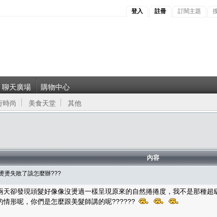
登入
註冊
訂閱主題
聊天廣場
購物中心
行時尚
美食天堂
其他
內容
燙燙失敗了該怎麼辦???
兩天卻發現頭髮好像像沒燙過一樣呈現原來的自然捲捲度，我不是那種超
情形呢，你們是怎麼跟美髮師講的呢??????