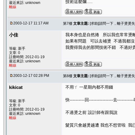
技術這麼爛.....
最近來訪: unknown
離線
2003-12-17 11:17 AM
第7樓
文章主題:
[求助]請問一下，離子燙燙失
小佳
我本身也是自然捲 所以我也常常燙
如果有問題 可以去補燙 不過我都
我覺得我去的那間技術不錯 不過好
等級: 新手
文章: 0
註冊時間: 2012-01-19
最近來訪: unknown
離線
2003-12-17 02:28 PM
第8樓
文章主題:
[求助]請問一下，離子燙燙失
kikicat
不用ㄚ 一星期內都不用錢
快----------回----------------去----------
等級: 新手
文章: 0
註冊時間: 2012-01-19
不過燙之前˙設計師有跟我說
最近來訪: unknown
離線
髮質只會越燙越遭 我也不想管啦 我