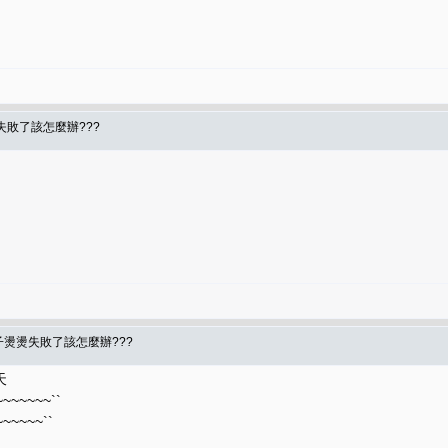
失敗了該怎麼辦???
子燙燙失敗了該怎麼辦???
天
~~~~``
~~~~``