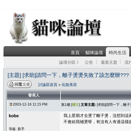
首頁
貓咪論壇
時尚生活
論壇分區 》
公告
最新主題
流
[主題] [求助]請問一下，離子燙燙失敗了該怎麼辦???
討論區首頁
»
化妝美容
發表人
2003-12-16 11:15 PM
第1樓 [
樓主
]
文章主題:
[求助]請問一下，離子
kobe
我上星期才去燙了離子燙，沒想到這
不會給我補燙呀，有沒有人有過這樣的
等級: 新手