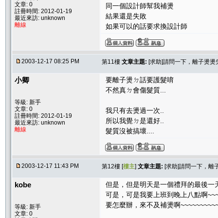
文章: 0
同一個設計師幫我補燙
註冊時間: 2012-01-19
結果還是失敗
最近來訪: unknown
離線
如果可以的話要求換設計師
2003-12-17 08:25 PM
第11樓
文章主題:
[求助]請問一下，離子燙燙
小卿
要離子燙ㄉ話要護髮唷
不然真ㄉ會傷髮質...
等級: 新手
文章: 0
我只有去燙過一次..
註冊時間: 2012-01-19
所以我覺ㄉ是還好..
最近來訪: unknown
離線
髮質沒被搞壞....
2003-12-17 11:43 PM
第12樓 [
樓主
]
文章主題:
[求助]請問一下，離
kobe
但是，但是明天是一個禮拜的最後一
可是，可是我要上班到晚上八點啊~~~~~
要怎麼辦，來不及補燙啊~~~~~~~~~~~
等級: 新手
文章: 0