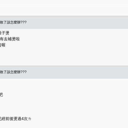
敗了該怎麼辦???
離子燙
沒有去補燙啦
貴喔
敗了該怎麼辦???
-吧
已經前後燙過4次ㄌ