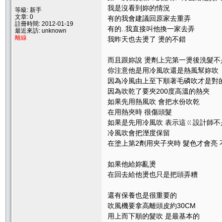
我是沒看到妳的情況
等級: 新手
文章: 0
有的我會建議回原家去重弄
註冊時間: 2012-01-19
有的..我直接叫他換一家去弄
最近來訪: unknown
離線
我昨天也去燙了 燙的不錯
而且跟妳說 燙劑上完第一燙後洗髮不
你注意他是用冷風吹還是熱風幫妳吹
因為冷風由上至下順著毛磷吹才是對
因為吹乾了要夾200度高溫的熱夾
如果先用熱風吹 會把水份吹乾
在用熱夾時 很傷頭髮
如果是先用冷風吹 表示這ㄍ設計師不
冷風吹會把溼度保留
在塗上第2劑用夾子夾時 髮色才會亮 
如果他給妳亂燙
在回去給他燙也只是把頭弄糟
還有保養也是很重要的
吹風機要拿高離頭皮約30CM
用上而下順的髮吹 是最基本的