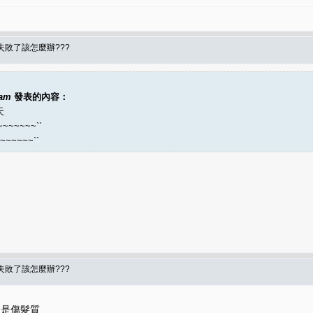
失敗了該怎麼辦???
3am
發表的內容：
天
~~~~``
~~~~``
失敗了該怎麼辦???
只是傷髮質