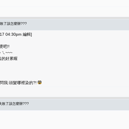
敗了該怎麼辦???
7 04:30pm 編輯]
吧!!
ㄟ~~~
.真的好累喔
會問我:頭髮哪裡染的?!
失敗了該怎麼辦???