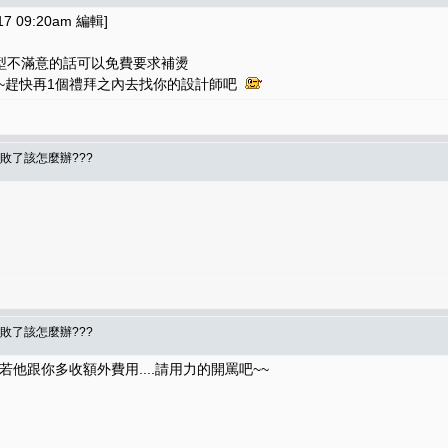
7 09:20am 編輯]
型不滿意的話可以免費要求補燙
~~趕快再1個禮拜之內去找你的設計師吧
敗了該怎麼辦???
敗了該怎麼辦???
.若他跟你多收額外費用....請用力的開罵吧~~