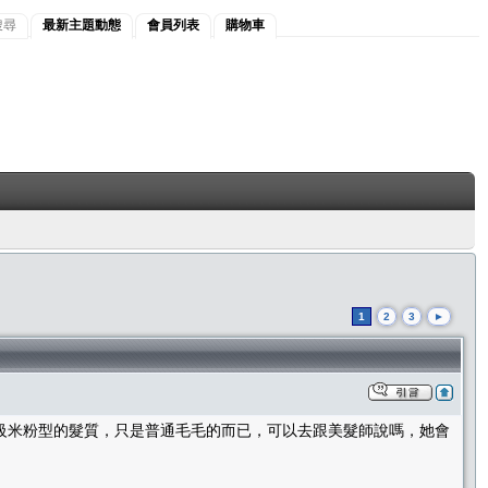
搜尋
最新主題動態
會員列表
購物車
1
2
3
►
級米粉型的髮質，只是普通毛毛的而已，可以去跟美髮師說嗎，她會