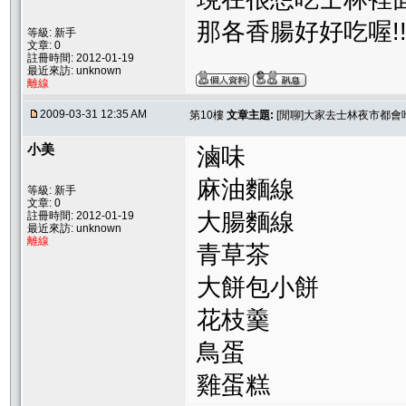
那各香腸好好吃喔!!!
等級: 新手
文章: 0
註冊時間: 2012-01-19
最近來訪: unknown
離線
2009-03-31 12:35 AM
第10樓
文章主題:
[閒聊]大家去士林夜市都
小美
滷味
麻油麵線
等級: 新手
文章: 0
大腸麵線
註冊時間: 2012-01-19
最近來訪: unknown
離線
青草茶
大餅包小餅
花枝羹
鳥蛋
雞蛋糕