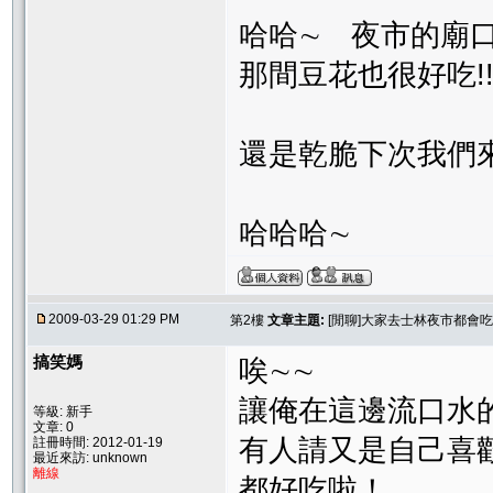
哈哈∼ 夜市的廟
那間豆花也很好吃!
還是乾脆下次我們來
哈哈哈∼
2009-03-29 01:29 PM
第2樓
文章主題:
[閒聊]大家去士林夜市都會
搞笑媽
唉∼∼
讓俺在這邊流口水
等級: 新手
文章: 0
有人請又是自己喜
註冊時間: 2012-01-19
最近來訪: unknown
離線
都好吃啦！