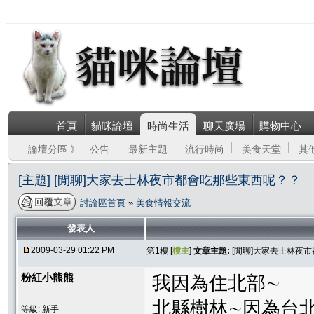
首頁
貓咪論壇
時尚生活
聊天廣場
購物中心
論壇分區 》
公告
最新主題
流行時尚
美食天堂
其
[主題] [閒聊]大家去士林夜市都會吃那些東西呢？？
討論區首頁
»
美食情報交流
發表人
2009-03-29 01:22 PM
第1樓 [
樓主
]
文章主題:
[閒聊]大家去士林夜
粉紅小熊熊
我因為住北部∼
北縣樹林∼因為台
等級: 新手