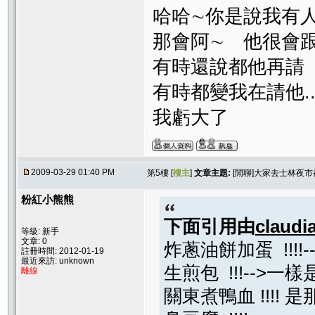
哈哈∼你是說我有
那會阿∼ 他很會
有時還說都他再請
有時都變我在請他..
我虧大了
2009-03-29 01:40 PM
第5樓 [
樓主
]
文章主題:
[閒聊]大家去士林夜
粉紅小熊熊
下面引用由
claudi
等級: 新手
文章: 0
炸蔥油餅加蛋 !!!
註冊時間: 2012-01-19
最近來訪: unknown
生煎包 !!!--
離線
關東煮鴨血 !!!! 是