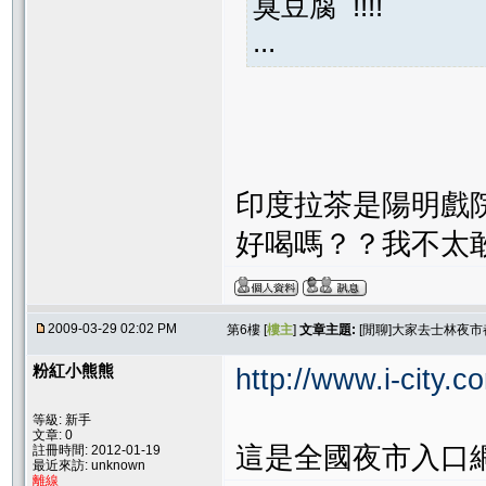
臭豆腐 !!!!
...
印度拉茶是陽明戲
好喝嗎？？我不太敢
2009-03-29 02:02 PM
第6樓 [
樓主
]
文章主題:
[閒聊]大家去士林夜
粉紅小熊熊
http://www.i-city.c
等級: 新手
文章: 0
這是全國夜市入口
註冊時間: 2012-01-19
最近來訪: unknown
離線