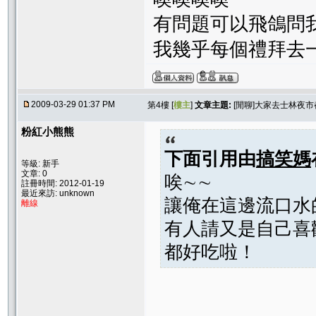
有問題可以飛鴿問
我幾乎每個禮拜去
2009-03-29 01:37 PM
第4樓 [
樓主
]
文章主題:
[閒聊]大家去士林夜
粉紅小熊熊
下面引用由
搞笑媽
等級: 新手
文章: 0
唉∼∼
註冊時間: 2012-01-19
最近來訪: unknown
讓俺在這邊流口水
離線
有人請又是自己喜
都好吃啦！