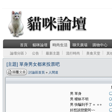
首頁
貓咪論壇
時尚生活
聊天廣場
購物中心
論壇分區 》
公告
最新主題
流行時尚
美食天堂
其
[主題] 單身男女都來投票吧
討論區首頁
»
人間道
男 單身
男 曖昧不明
男 快騙到手了 = =＋
好想談戀愛阿~~