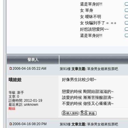
還是單身好!!
女 單身
女 曖昧不明
女 快騙到手了 = =＋
好想談戀愛阿~~
還是單身好!!
發表人
2006-04-16 05:22 AM
第91樓
文章主題:
單身男女都來投票吧
喵娃娃
好像男生比較少耶~
戀愛的時候 剛開始甜滋滋的~
等級: 新手
文章: 0
談愛的時候 漸漸苦辣酸甜滴~
註冊時間: 2012-01-19
不愛的時候 做怪又心癢癢滴~
最近來訪: unknown
離線
2006-04-16 08:20 PM
第92樓
文章主題:
單身男女都來投票吧