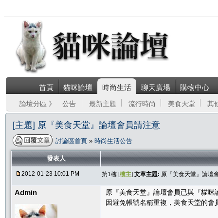
首頁
貓咪論壇
時尚生活
聊天廣場
購物中心
論壇分區 》
公告
最新主題
流行時尚
美食天堂
其
[主題] 原『美食天堂』論壇會員請注意
討論區首頁
»
時尚生活公告
發表人
2012-01-23 10:01 PM
第1樓 [
樓主
]
文章主題:
原『美食天堂』論壇
Admin
原『美食天堂』論壇會員已與『貓咪
因避免帳號名稱重複，美食天堂的會員