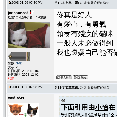
2003-01-06 07:40 PM
第10樓
文章主題:
[討論]領養浪貓的概念
joansuncat
你真是好人
最愛: 白流蘇(小名：小姑娘)
有愛心，有勇氣
領養有殘疾的貓咪
一般人未必做得到
我也懷疑自己能否
等級:
俠客
文章: 23
註冊時間: 2003-01-04
最近來訪: 2003-12-01
離線
2003-01-06 07:58 PM
第11樓
文章主題:
[討論]領養浪貓的概念
eastlaker
下面引用由
小怡
在
對阿很想當貓中途