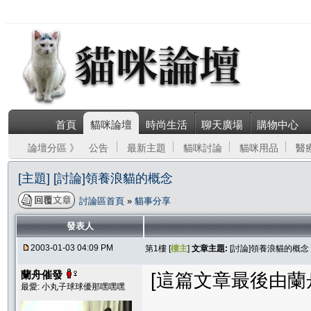
首頁
貓咪論壇
時尚生活
聊天廣場
購物中心
論壇分區 》
公告
最新主題
貓咪討論
貓咪用品
醫
[主題] [討論]領養浪貓的概念
討論區首頁
»
貓事分享
發表人
2003-01-03 04:09 PM
第1樓 [
樓主
]
文章主題:
[討論]領養浪貓的概念
蘭舟催發
[這篇文章最後由蘭舟催發
最愛: 小丸子球球優那嘿嘿嘿