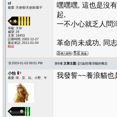
cl
嘿嘿嘿, 這也是沒有辦
最愛: 天使喵/天使斑/霸子
起,
一不小心就乏人問津
等級:
天神
威望: 26
文章: 18453
註冊時間: 2002-12-27
革命尚未成功, 同志
最近來訪: 2011-01-04
離線
2003-01-03 09:01 PM
第6樓
文章主題:
[討論]領養浪貓的概念
小怡
我發誓~~養浪貓也
最愛: 球、荳、比、小野、牛