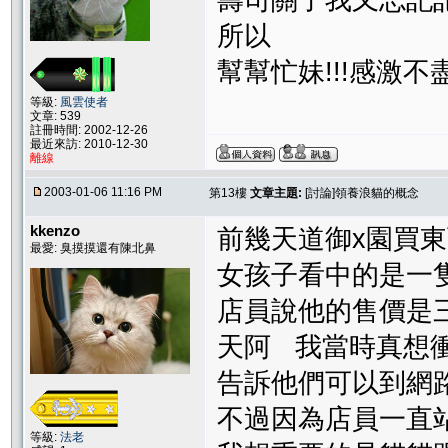
壽司關了我又忘記
所以
幫幫忙妹!!!感激不盡
等級:
風雲使者
文章: 539
註冊時間: 2002-12-26
最近來訪: 2010-12-30
離線
2003-01-06 11:16 PM
第13樓
文章主題:
[討論]領養浪貓的概念
kkenzo
前幾天道御x園買
最愛: 臭摸摸還有陳北鼻
女孩子看中的是一
店員說他的售價是
天阿 我當時真想
告訴他們可以到網
不過因為店員一直
等級:
法老