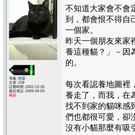
不知道大家會不會
到，都會恨不得自
一個家。
昨天一個朋友來家
養這種貓？」－因
的。
等級:
精靈
每次看認養地圖裡
文章: 159
註冊時間: 2002-12-26
最近來訪: 2005-04-03
養走了，而我，在
離線
找不到家的貓咪感
們也都很可愛，卻
沒有小貓那麼有吸