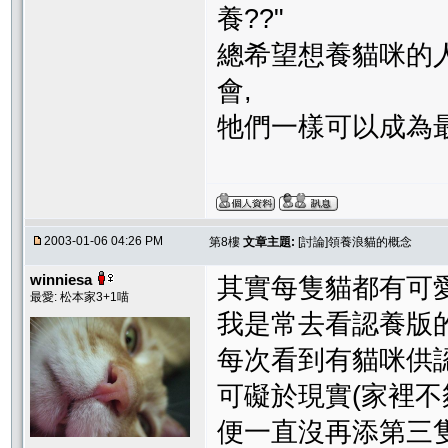
養??"
總希望想養貓咪的
會,
牠們一樣可以成為
2003-01-06 04:26 PM
第8樓
文章主題:
[討論]領養浪貓的概念
winniesa
其實每隻貓都有可
最愛: 松本家3+1喵
我是常去看認養版
每次看到有貓咪供
可礙於現實(家裡不
便一直沒再添第三