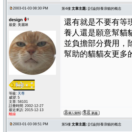
2003-01-03 08:30 PM
第4樓
文章主題:
[討論]領養浪貓的概念
design
還有就是不要有等
最愛: 美麗咪
養人還是願意幫貓
並負擔部分費用，
幫助的貓貓友更多
等級:
天尊
威望: 5
文章: 58101
註冊時間: 2002-12-27
最近來訪: 2015-12-13
離線
2003-01-03 08:51 PM
第5樓
文章主題:
[討論]領養浪貓的概念