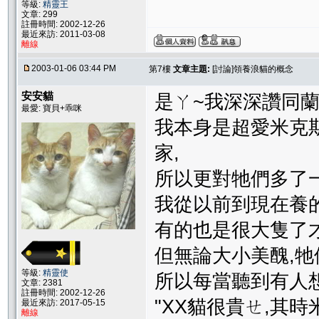
等級:
精靈王
文章: 299
註冊時間: 2002-12-26
最近來訪: 2011-03-08
離線
2003-01-06 03:44 PM
第7樓
文章主題:
[討論]領養浪貓的概念
安安貓
是ㄚ~我深深讚同蘭
最愛: 寶貝+乖咪
我本身是超愛米克
家,
所以更對牠們多了一
我從以前到現在養
有的也是很大隻了才
但無論大小美醜,牠
等級:
精靈使
所以每當聽到有人想
文章: 2381
註冊時間: 2002-12-26
"XX貓很貴ㄝ,其
最近來訪: 2017-05-15
離線