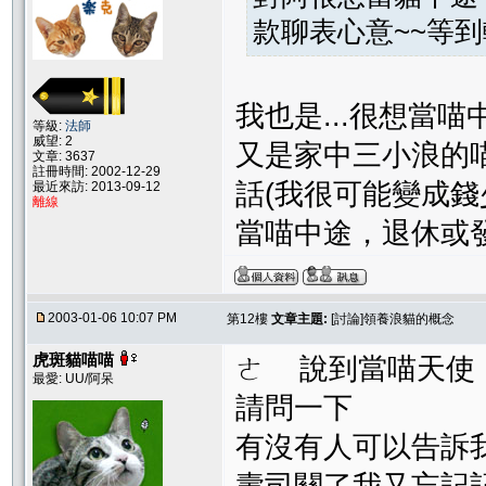
款聊表心意~~等到
我也是...很想當
等級:
法師
威望: 2
又是家中三小浪的喵
文章: 3637
註冊時間: 2002-12-29
話(我很可能變成
最近來訪: 2013-09-12
離線
當喵中途，退休或發
2003-01-06 10:07 PM
第12樓
文章主題:
[討論]領養浪貓的概念
虎斑貓喵喵
ㄜ 說到當喵天使
最愛: UU/阿呆
請問一下
有沒有人可以告訴