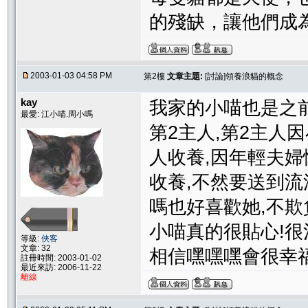
的殘缺，讓他們成
2003-01-03 04:58 PM
第2樓
文章主題:
[討論]領養浪貓的概念
kay
我家的小喵也是之前
最愛: 江小喵.周小嗎
第2主人,第2主人因
人收養,因年輕夫婦懷
收養,不然要送到流
嗎也好喜歡她,不欺
小喵真的很貼心!很
等級:
俠客
文章: 32
相信嘿嘿嘿會很幸福
註冊時間: 2003-01-02
最近來訪: 2006-11-22
離線