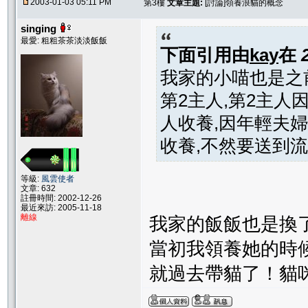
2003-01-03 05:11 PM
第3樓
文章主題:
[討論]領養浪貓的概念
singing
最愛: 粗粗茶茶淡淡飯飯
下面引用由
kay
在
我家的小喵也是之
第2主人,第2主人因
人收養,因年輕夫婦懷
收養,不然要送到流浪
等級:
風雲使者
文章: 632
註冊時間: 2002-12-26
最近來訪: 2005-11-18
離線
我家的飯飯也是換
當初我領養她的時
就過去帶貓了！貓