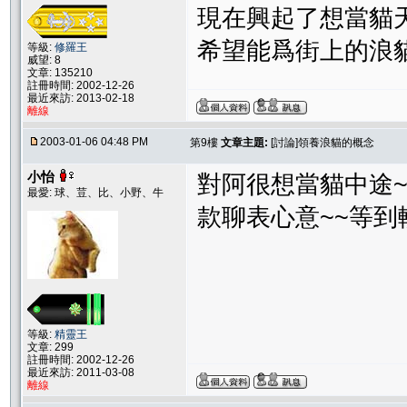
現在興起了想當貓
希望能爲街上的浪
等級:
修羅王
威望: 8
文章: 135210
註冊時間: 2002-12-26
最近來訪: 2013-02-18
離線
2003-01-06 04:48 PM
第9樓
文章主題:
[討論]領養浪貓的概念
小怡
對阿很想當貓中途~
最愛: 球、荳、比、小野、牛
款聊表心意~~等到
等級:
精靈王
文章: 299
註冊時間: 2002-12-26
最近來訪: 2011-03-08
離線