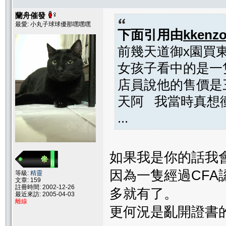
蘭舟催發
最愛: 小丸子球球優那嘿嘿嘿
下面引用由
kkenz
前幾天道御x園買
女孩子看中的是一
店員說他的售價是
天阿 我當時真想
...
如果我是你的話我
因為一隻經過CF
等級:
精靈
文章: 159
註冊時間: 2002-12-26
多就有了。
最近來訪: 2005-04-03
離線
更何況是亂開證書