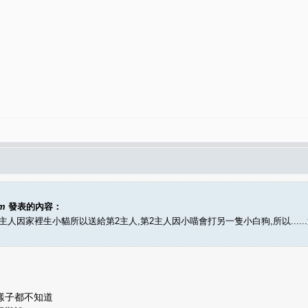
pm
發表的內容：
人因家裡生小貓所以送給第2主人,第2主人因小喵會打另一隻小白狗,所以......送走
樣子都不知道