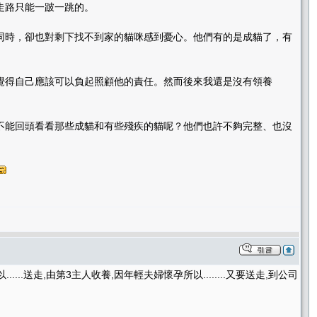
走路只能一跛一跳的。
同時，卻也對剩下找不到家的貓咪感到憂心。他們有的是成貓了，有
覺得自己應該可以負起照顧他的責任。然而後來我還是沒有領養
不能回頭看看那些成貓和有些殘疾的貓呢？他們也許不夠完整、也沒
.送走,由第3主人收養,因年輕夫婦懷孕所以........又要送走,到公司