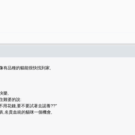
像有品種的貓能很快找到家,
快樂,
住雞婆的說:
不用花錢,要不要試著去認養??"
表,名貴血統的貓咪一個機會,