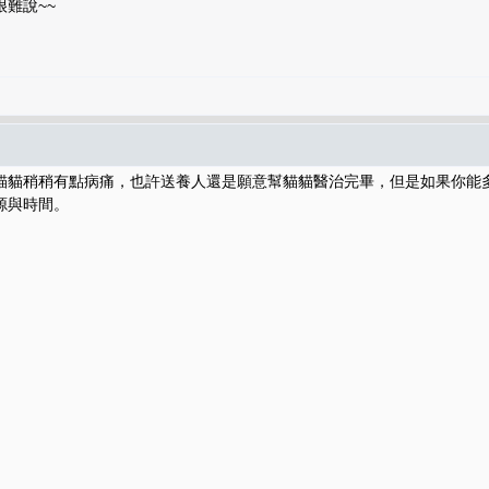
難說~~
貓貓稍稍有點病痛，也許送養人還是願意幫貓貓醫治完畢，但是如果你能
源與時間。