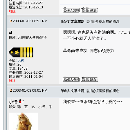
註冊時間: 2002-12-27
最近來訪: 2015-12-13
離線
2003-01-03 08:51 PM
第5樓
文章主題:
[討論]領養浪貓的概念
cl
嘿嘿嘿, 這也是沒有辦法的啊....^.^
最愛: 天使喵/天使斑/霸子
一不小心就乏人問津了..
革命尚未成功, 同志仍須努力...
等級:
天神
威望: 26
文章: 18453
註冊時間: 2002-12-27
最近來訪: 2011-01-04
離線
2003-01-03 09:01 PM
第6樓
文章主題:
[討論]領養浪貓的概念
小怡
我發誓~~養浪貓也是很可愛的~~~
最愛: 球、荳、比、小野、牛