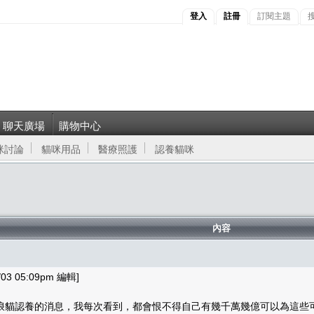
登入
註冊
訂閱主題
聊天廣場
購物中心
咪討論
貓咪用品
醫療照護
認養貓咪
內容
 05:09pm 編輯]
浪貓認養的消息，我每次看到，都會恨不得自己有幾千萬幾億可以為這些