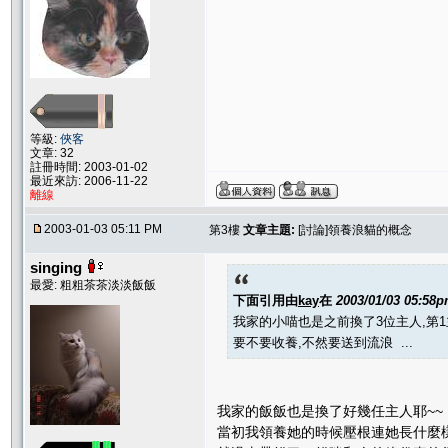
等級:
俠客
文章: 32
註冊時間: 2003-01-02
最近來訪: 2006-11-22
離線
2003-01-03 05:11 PM
第3樓
文章主題:
[討論]領養浪貓的概念
singing
最愛: 粗粗茶茶淡淡飯飯
下面引用由
kay
在
2003/01/03 05:58
我家的小喵也是之前換了3位主人,第1主
要不要收養,不然要送到流浪 ...
我家的飯飯也是換了好幾任主人耶~~
當初我領養她的時候壓根連她長什麼