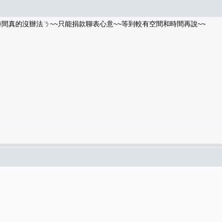
時間真的沒辦法ㄋ~~只能捐款聊表心意~~等到較有空間和時間再說~~