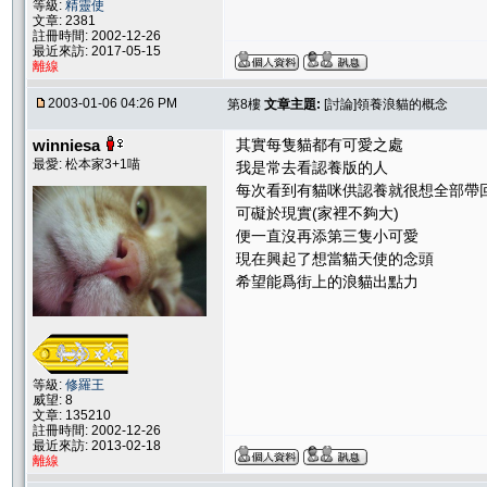
等級:
精靈使
文章: 2381
註冊時間: 2002-12-26
最近來訪: 2017-05-15
離線
2003-01-06 04:26 PM
第8樓
文章主題:
[討論]領養浪貓的概念
winniesa
其實每隻貓都有可愛之處
最愛: 松本家3+1喵
我是常去看認養版的人
每次看到有貓咪供認養就很想全部帶
可礙於現實(家裡不夠大)
便一直沒再添第三隻小可愛
現在興起了想當貓天使的念頭
希望能爲街上的浪貓出點力
等級:
修羅王
威望: 8
文章: 135210
註冊時間: 2002-12-26
最近來訪: 2013-02-18
離線