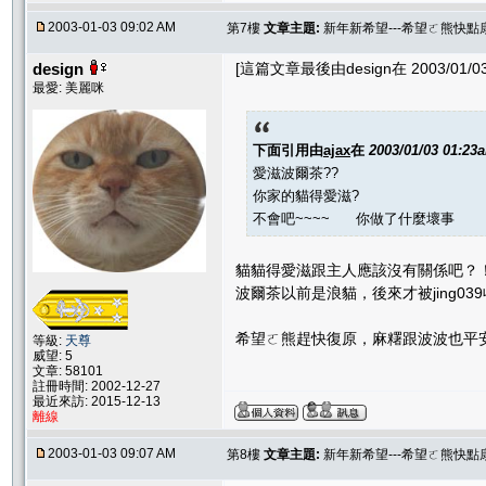
2003-01-03 09:02 AM
第7樓
文章主題:
新年新希望---希望ㄛ熊快點康
design
[這篇文章最後由design在 2003/01/03
最愛: 美麗咪
下面引用由
ajax
在
2003/01/03 01:23
愛滋波爾茶??
你家的貓得愛滋?
不會吧~~~~ 你做了什麼壞事
貓貓得愛滋跟主人應該沒有關係吧？
波爾茶以前是浪貓，後來才被jing0
希望ㄛ熊趕快復原，麻糬跟波波也平
等級:
天尊
威望: 5
文章: 58101
註冊時間: 2002-12-27
最近來訪: 2015-12-13
離線
2003-01-03 09:07 AM
第8樓
文章主題:
新年新希望---希望ㄛ熊快點康