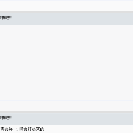
復吧!!!
復吧!!!
需要妳 ㄛ熊會好起來的