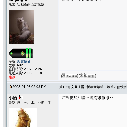
最愛: 粗粗茶茶淡淡飯飯
等級:
風雲使者
文章: 632
註冊時間: 2002-12-26
最近來訪: 2005-11-18
離線
2003-01-03 02:03 PM
第10樓
文章主題:
新年新希望---希望ㄛ熊快點康
小怡
ㄛ熊要加油喔~~還有波爾茶~~
最愛: 球、荳、比、小野、牛