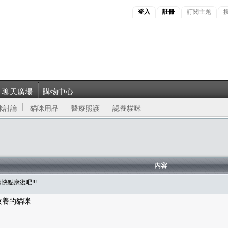
登入
註冊
訂閱主題
聊天廣場
購物中心
咪討論
貓咪用品
醫療照護
認養貓咪
內容
快點康復吧!!!
收養的貓咪