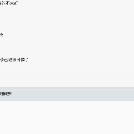
處的不太好
炎
爾茶已經很可憐了
復吧!!!