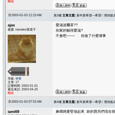
離線
2003-01-03 12:23 AM
第3樓
文章主題:
新年新希望---希望ㄛ熊快點康
ajax
愛滋波爾茶??
最愛: nanako/菜菜子
你家的貓得愛滋?
不會吧~~~~ 你做了什麼壞事
等級:
俠客
文章: 17
註冊時間: 2003-01-01
最近來訪: 2003-04-25
離線
2003-01-03 07:53 AM
第4樓
文章主題:
新年新希望---希望ㄛ熊快點康
iami69
麻糬媽要堅強起來 妳的寶貝們現在很