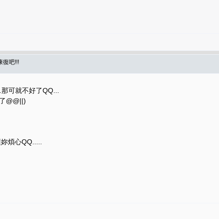
復吧!!!
..那可就不好了QQ...
@@||)
煩心QQ.....