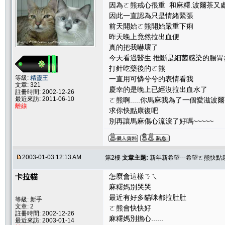
因為ㄛ熊戒心很重 和麻糬.波爾茶又
因此一直認為只是情緒緊張
前天開始ㄛ熊開始嚴重下痢
昨天晚上竟然拉出血便
真的把我嚇壞了
今天看過醫生.推斷是細菌感染的腸胃
打針吃藥後的ㄛ熊
等級:
精靈王
一直用可憐兮兮的表情看我
文章: 321
慶幸的是晚上已經沒拉出血水了
註冊時間: 2002-12-26
最近來訪: 2011-06-10
ㄛ熊啊.....你馬麻我為了一個愛滋波
離線
求你快點康復吧
別再讓馬麻傷心流淚了好嗎~~~~~
2003-01-03 12:13 AM
第2樓
文章主題:
新年新希望---希望ㄛ熊快點康
卡拉貓
怎麼會這樣ㄋㄟ
麻糬媽別哭哭
最近有好多貓咪都拉肚肚
等級: 新手
文章: 2
ㄛ熊會快快好
註冊時間: 2002-12-26
麻糬媽別擔心......
最近來訪: 2003-01-14