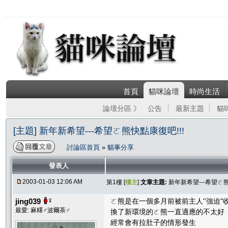
首頁
貓咪論壇
時尚生活
論壇分區 》
公告
最新主題
貓
[主題] 新年新希望---希望ㄛ熊快點康復吧!!!
討論區首頁
»
貓事分享
發表人
2003-01-03 12:06 AM
第1樓 [
樓主
]
文章主題:
新年新希望---希望ㄛ熊
jing039
ㄛ熊是在一個多月前被前主人''強迫"
最愛: 麻糬♂波爾茶♂
換了新環境的ㄛ熊一直適應的不太好
經常會有拉肚子的情形發生