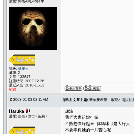
最愛: 阿喵&阿弟&阿牛
等級:
修羅王
威望: 2
文章: 133647
註冊時間: 2002-12-26
最近來訪: 2010-11-12
離線
2003-01-03 08:11 AM
第5樓
文章主題:
新年新希望---希望ㄛ熊快點康
Haruka
加油
最愛: 奈奈♀諭吉♂茉莉♀
我們大家給妳打氣
ㄛ熊趕快好起來 你媽咪可是大好人
不要辜負她的一片苦心喔