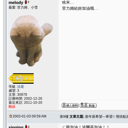
melody
啥米…
最愛: 苦力姆、小雪
苦力姆給妳加油哦…
等級:
法老
威望: 3
文章: 30878
註冊時間: 2002-12-26
最近來訪: 2011-10-20
離線
2003-01-03 09:59 AM
第9樓
文章主題:
新年新希望---希望ㄛ熊快點康
singing
ㄛ熊加油！波爾茶加油！！