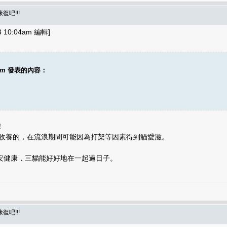
復吧!!!
 10:04am 編輯]
am
發表的內容：
！
39收養的，在流浪期間可能因為打架等因素得到貓愛滋。
安健康，三貓能好好地在一起過日子。
復吧!!!