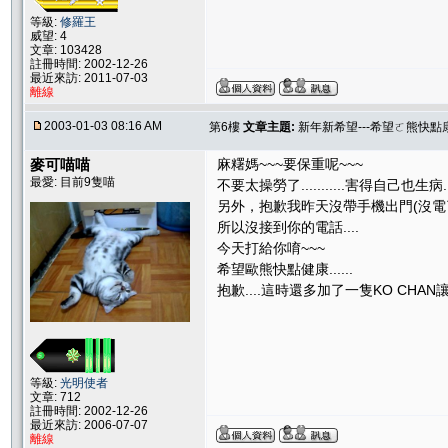
等級:
修羅王
威望: 4
文章: 103428
註冊時間: 2002-12-26
最近來訪: 2011-07-03
離線
2003-01-03 08:16 AM
第6樓
文章主題:
新年新希望---希望ㄛ熊快點康
麥可喵喵
麻糬媽~~~要保重呢~~~
最愛: 目前9隻喵
不要太操勞了...........害得自己也生病
另外，抱歉我昨天沒帶手機出門(沒電了
所以沒接到你的電話....
今天打給你唷~~~
希望歐熊快點健康......
抱歉....這時還多加了一隻KO CHAN讓妳
等級:
光明使者
文章: 712
註冊時間: 2002-12-26
最近來訪: 2006-07-07
離線