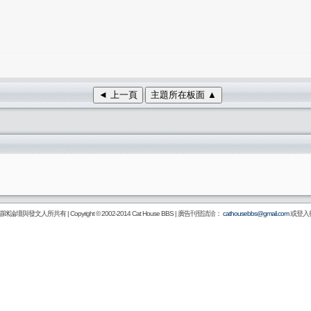
◄ 上一頁
主題所在板面 ▲
壇與發文人所共有 | Copyright © 2002-2014
Cat House BBS
| 廣告刊登請洽：
cathousebbs@gmail.com
或登入後