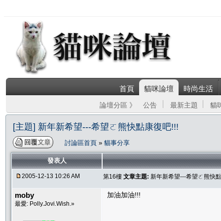
首頁
貓咪論壇
時尚生活
論壇分區 》
公告
最新主題
貓
[主題] 新年新希望---希望ㄛ熊快點康復吧!!!
討論區首頁
»
貓事分享
發表人
2005-12-13 10:26 AM
第16樓
文章主題:
新年新希望---希望ㄛ熊快點康
moby
加油加油!!!
最愛: Polly.Jovi.Wish.»