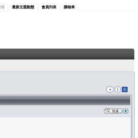
搜尋
最新主題動態
會員列表
購物車
◄
1
2