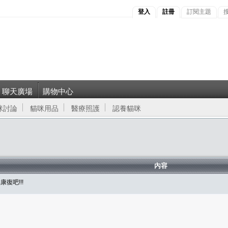
登入
註冊
訂閱主題
聊天廣場
購物中心
咪討論
貓咪用品
醫療照護
認養貓咪
內容
復吧!!!