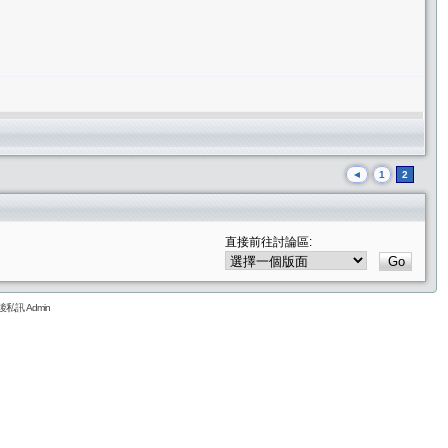
◄
1
2
直接前往討論區:
私訊 Admin