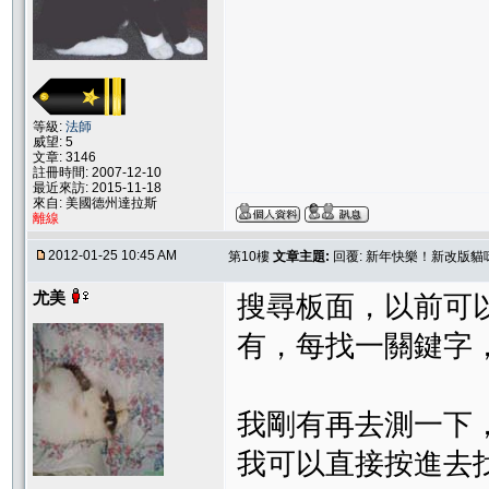
等級:
法師
威望: 5
文章: 3146
註冊時間: 2007-12-10
最近來訪: 2015-11-18
來自: 美國德州達拉斯
離線
2012-01-25 10:45 AM
第10樓
文章主題:
回覆: 新年快樂！新改版
尤美
搜尋板面，以前可
有，每找一關鍵字
我剛有再去測一下
我可以直接按進去