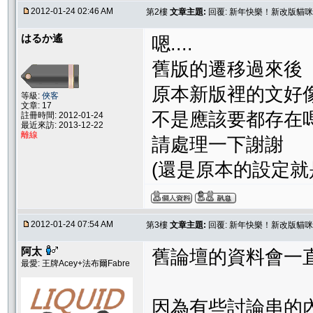
2012-01-24 02:46 AM
第2樓
文章主題:
回覆: 新年快樂！新改版貓
はるか遙
嗯....
舊版的遷移過來後
原本新版裡的文好像
等級:
俠客
文章: 17
不是應該要都存在嗎
註冊時間: 2012-01-24
最近來訪: 2013-12-22
離線
請處理一下謝謝
(還是原本的設定就
2012-01-24 07:54 AM
第3樓
文章主題:
回覆: 新年快樂！新改版貓
阿太
舊論壇的資料會一
最愛: 王牌Acey+法布爾Fabre
因為有些討論串的