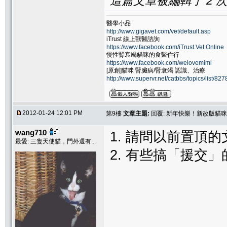
這篇文章被編輯了 2 次. 
醫學小品
http://www.gigavet.com/vet/default.asp
iTrust 線上獸醫諮詢
https://www.facebook.com/iTrust.Vet.Online
慢性腎衰竭貓咪的食醫住行
https://www.facebook.com/welovemimi
[原創]貓咪 腎臟病/腎衰竭 認識、治療
http://www.supervr.net/catbbs/topics/list/82
2012-01-24 12:01 PM
第9樓
文章主題:
回覆: 新年快樂！新改版貓
wang710
1. 請問以前置頂
最愛: 三隻天使貓，門外還有...
2. 有些搞「援交