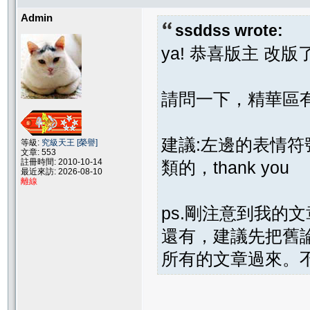
Admin
ssddss wrote:
ya! 恭喜版主 改版了^^ 
請問一下，精華區
建議:左邊的表情符
等級:
究級天王 [榮譽]
文章: 553
註冊時間: 2010-10-14
類的，thank you
最近來訪: 2026-08-10
離線
ps.剛注意到我的文
還有，建議先把舊
所有的文章過來。不