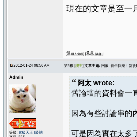
現在的文章是至一
2012-01-24 08:56 AM
第5樓 [
樓主
]
文章主題:
回覆: 新年快樂！新
Admin
阿太 wrote:
舊論壇的資料會一
因為有些討論串的
可是因為實在太多
等級:
究級天王 [榮譽]
文章: 553