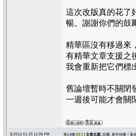
這次改版真的花了
暢。謝謝你們的鼓
精華區沒有移過來
有精華文章支援之
我會重新把它們標
舊論壇暫時不關閉
一週後可能才會關
2012-01-25 12:08 PM
第14樓 [
樓主
]
文章主題:
回覆: 新年快樂！