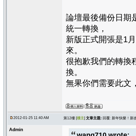
論壇最後備份日期
統一轉換，
新版正式開張是1
來。
很抱歉我們的轉換
換。
無果你們需要此文
2012-01-25 11:40 AM
第12樓 [
樓主
]
文章主題:
回覆: 新年快樂！
Admin
wang710 wrote: