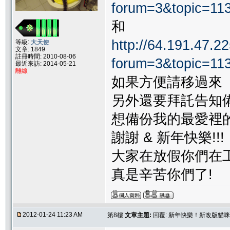
forum=3&topic=11
和
http://64.191.47.22
等級:
大天使
文章: 1849
註冊時間: 2010-08-06
forum=3&topic=1
最近來訪: 2014-05-21
離線
如果方便請移過來
另外還要拜託告知
想備份我的最愛裡
謝謝 & 新年快樂!!!
大家在放假你們在
真是辛苦你們了!
2012-01-24 11:23 AM
第8樓
文章主題:
回覆: 新年快樂！新改版貓