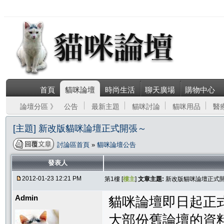
首頁
貓咪論壇
時尚生活
聊天廣場
購物中心
論壇分區 》
公告
最新主題
貓咪討論
貓咪用品
醫
[主題] 新改版貓咪論壇正式開張～
討論區首頁
»
貓咪論壇公告
發表人
2012-01-23 12:21 PM
第1樓 [
樓主
]
文章主題:
新改版貓咪論壇正式
Admin
貓咪論壇即日起正
大部份舊論壇的資