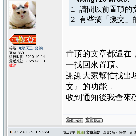
1. 請問以前置頂
2. 有些搞「援交
等級:
究級天王 [榮譽]
置頂的文章都還在
文章: 553
註冊時間: 2010-10-14
最近來訪: 2026-08-10
一找回來置頂。
離線
謝謝大家幫忙找出
文』的功能，
收到通知後我會來
2012-01-25 11:50 AM
第13樓 [
樓主
]
文章主題:
回覆: 新年快樂！