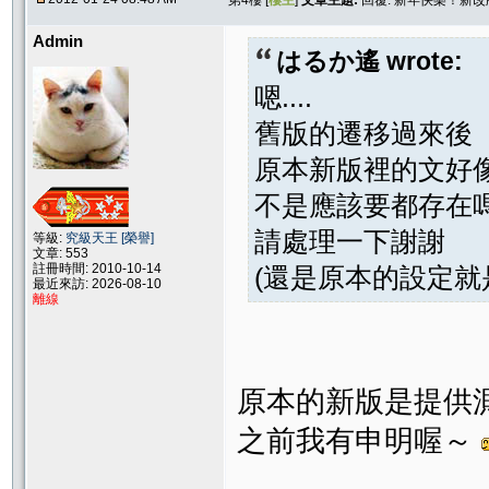
第4樓 [
樓主
]
文章主題:
回覆: 新年快樂！新
Admin
はるか遙 wrote:
嗯....
舊版的遷移過來後
原本新版裡的文好像
不是應該要都存在嗎
請處理一下謝謝
等級:
究級天王 [榮譽]
文章: 553
註冊時間: 2010-10-14
(還是原本的設定就是
最近來訪: 2026-08-10
離線
原本的新版是提供
之前我有申明喔～