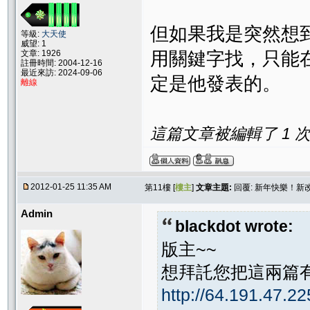
但如果我是突然想
等級:
大天使
威望: 1
文章: 1926
用關鍵字找，只能
註冊時間: 2004-12-16
最近來訪: 2024-09-06
定是他發表的。
離線
這篇文章被編輯了 1 次. 
2012-01-25 11:35 AM
第11樓 [
樓主
]
文章主題:
回覆: 新年快樂！
Admin
blackdot wrote:
版主~~
想拜託您把這兩篇
http://64.191.47.22