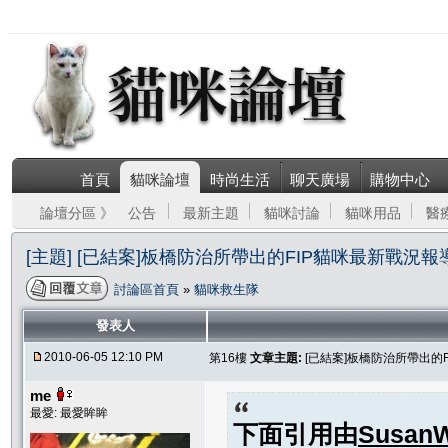
首頁
貓咪論壇
時尚生活
聊天廣場
購物中心
論壇分區 》
公告
最新主題
貓咪討論
貓咪用品
醫
[主題] [已結案]板橋防治所帶出的FIP貓咪最新戰況報
討論區首頁
»
貓咪救生隊
發表人
2010-06-05 12:10 PM
第16樓
文章主題:
[已結案]板橋防治所帶出的
me
最愛: 最愛眸眸
下面引用由
Susan