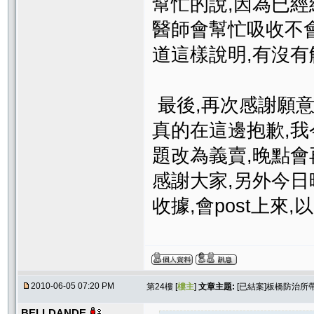
幫忙的說,因為已經結
醫師會幫忙吸收不
道這樣說明,有沒有解
最後,再次感謝願意幫
真的在這邊抱歉,
題改為義賣,晚點會
感謝大家,另外今
收據,會post上來
2010-06-05 07:20 PM
第24樓 [
樓主
]
文章主題:
[已結案]板橋防治所
BELLDANDE