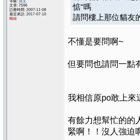
等級:
法王
惦"嗎
文章: 7596
註冊時間: 2007-11-08
最近來訪: 2017-07-10
請問樓上那位貓友的
離線
不懂是要問啊~
但要問也請問一點有
我相信原po敢上來
有餘力想幫忙的的
緊啊！！沒人強迫