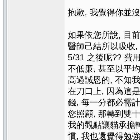
抱歉, 我覺得你並
如果依您所說, 目
醫師己結所以吸收,
5/31 之後呢??
不低廉, 甚至以平
高過誠恩的, 不知
在刀口上, 因為這
錢, 每一分都必需
您照顧, 那轉到雙
我的觀點讓貓承擔
慣, 我也還覺得勉強