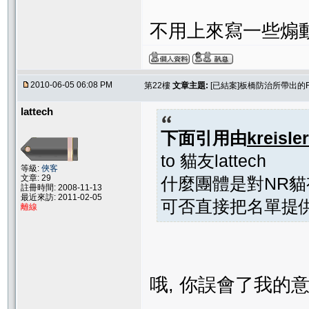
不用上來寫一些煽
2010-06-05 06:08 PM
第22樓
文章主題:
[已結案]板橋防治所帶出的
lattech
下面引用由
kreisler
to 貓友lattech
等級:
俠客
文章: 29
什麼團體是對NR貓
註冊時間: 2008-11-13
最近來訪: 2011-02-05
可否直接把名單提
離線
哦, 你誤會了我的意