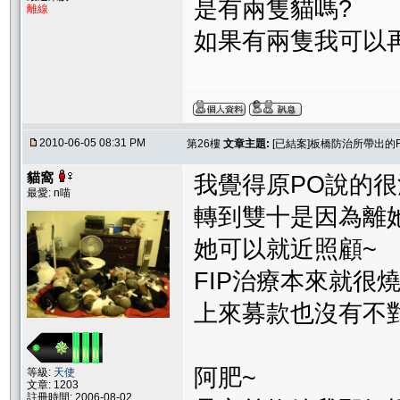
是有兩隻貓嗎?
離線
如果有兩隻我可以
2010-06-05 08:31 PM
第26樓
文章主題:
[已結案]板橋防治所帶出的
貓窩
我覺得原PO說的很
最愛: n喵
轉到雙十是因為離
她可以就近照顧~
FIP治療本來就很燒
上來募款也沒有不
阿肥~
等級:
天使
文章: 1203
註冊時間: 2006-08-02