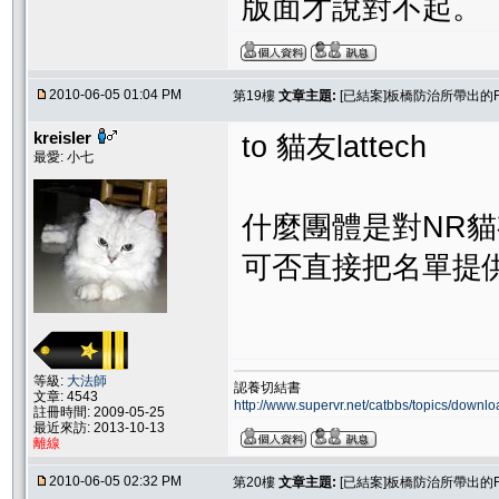
版面才說對不起。
2010-06-05 01:04 PM
第19樓
文章主題:
[已結案]板橋防治所帶出的
kreisler
to 貓友lattech
最愛: 小七
什麼團體是對NR貓
可否直接把名單提
等級:
大法師
認養切結書
文章: 4543
http://www.supervr.net/catbbs/topics/down
註冊時間: 2009-05-25
最近來訪: 2013-10-13
離線
2010-06-05 02:32 PM
第20樓
文章主題:
[已結案]板橋防治所帶出的