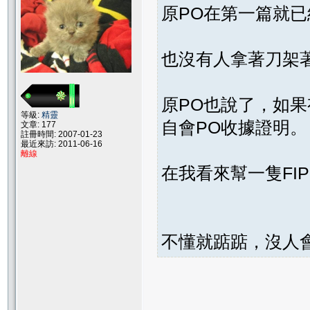
原PO在第一篇就已
也沒有人拿著刀架
原PO也說了，如
等級:
精靈
自會PO收據證明。
文章: 177
註冊時間: 2007-01-23
最近來訪: 2011-06-16
離線
在我看來幫一隻FIP
不懂就踮踮，沒人