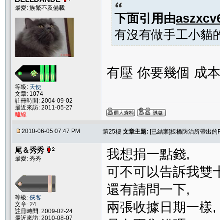
最愛: 族繁不及備載
下面引用由
aszxcv
有沒有做手工小貓
有壓 你要幾個 成本
等級:
天使
文章: 1074
註冊時間: 2004-09-02
最近來訪: 2011-05-27
離線
2010-06-05 07:47 PM
第25樓
文章主題:
[已結案]板橋防治所帶出的
尾＆秀秀
我想捐一點錢,
最愛: 秀秀
可不可以告訴我雙
還有請問一下,
等級:
俠客
兩張收據日期一樣,
文章: 24
註冊時間: 2009-02-24
最近來訪: 2010-08-07