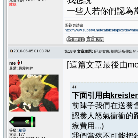
我想說
最近來訪: 2013-10-13
離線
一些人若你們認為
認養切結書
http://www.supervr.net/catbbs/topics/down
2010-06-05 01:03 PM
第18樓
文章主題:
[已結案]板橋防治所帶出的
[這篇文章最後由me在 2
me
最愛: 最愛眸眸
下面引用由
kreisler
前陣子我們在送養
認養人怒氣衝衝的跑
療費用...)
等級:
精靈
我們當然不可能把
文章: 177