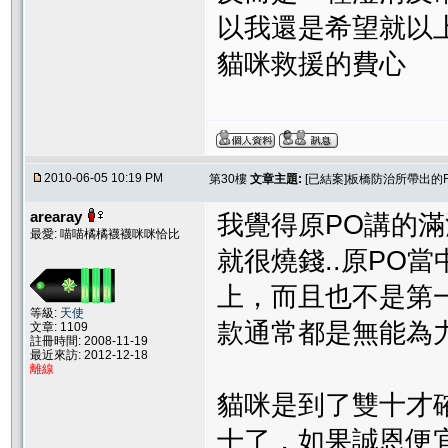
以我還是希望就以
貓咪救援的費心
2010-06-05 10:19 PM
第30樓
文章主題:
[已結案]板橋防治所帶出的
arearay
我覺得原PO講的滿
最愛: 喵喵橘橘襪襪咪咪恰比
就很燒錢..原PO
上，而且也不是第
等級:
天使
款通常都是無能為力
文章: 1109
註冊時間: 2008-11-19
最近來訪: 2012-12-18
離線
貓咪是到了雙十才
十了，如果誠恩便宜