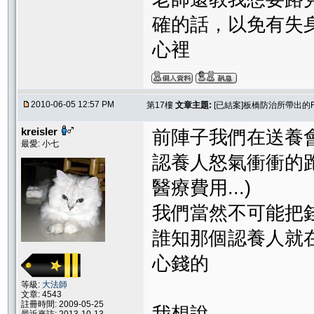
確的話，以免有失
心裡
2010-06-05 12:57 PM
第17樓
文章主題:
[已結案]板橋防治所帶出的
kreisler
前陣子我們在送養
最愛: 小七
認養人怒氣衝衝的跑
醫療費用...)
我們當然不可能把
誰知那個認養人就在
心錢的
等級:
大法師
文章: 4543
註冊時間: 2009-05-25