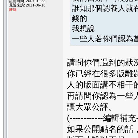
註冊時間: 2007-01-23
最近來訪: 2011-06-16
誰知那個認養人就在
離線
錢的
我想說
一些人若你們認為
請問你們遇到的狀
你已經在很多版離
人的版面講不相干
再請問你認為一些
讓大眾公評。
(------------編輯補充--
如果公開點名的話