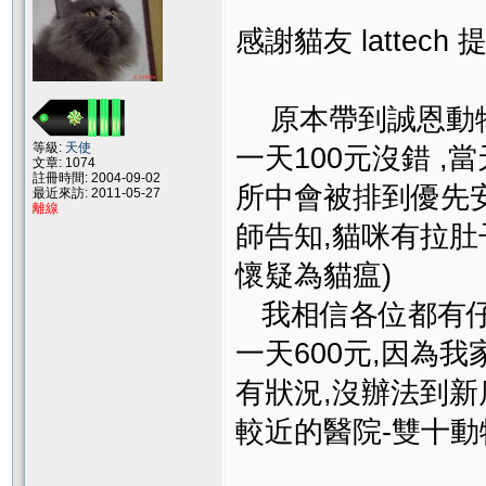
感謝貓友 latte
原本帶到誠恩動物
等級:
天使
一天100元沒錯 
文章: 1074
註冊時間: 2004-09-02
所中會被排到優先安
最近來訪: 2011-05-27
離線
師告知,貓咪有拉肚
懷疑為貓瘟)
我相信各位都有仔
一天600元,因為
有狀況,沒辦法到
較近的醫院-雙十動