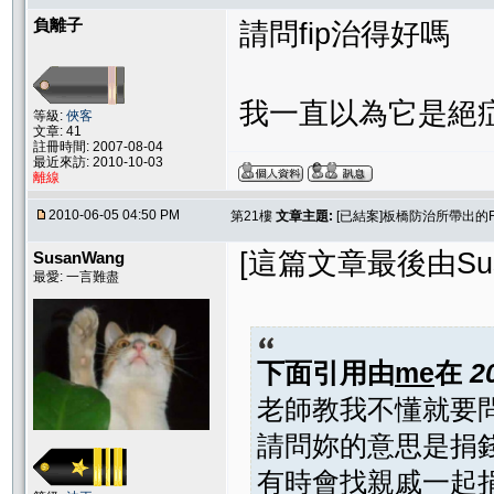
負離子
請問fip治得好嗎
我一直以為它是絕
等級:
俠客
文章: 41
註冊時間: 2007-08-04
最近來訪: 2010-10-03
離線
2010-06-05 04:50 PM
第21樓
文章主題:
[已結案]板橋防治所帶出的
[這篇文章最後由Susan
SusanWang
最愛: 一言難盡
下面引用由
me
在
2
老師教我不懂就要
請問妳的意思是捐
有時會找親戚一起