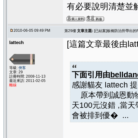
有必要說明清楚並
2010-06-05 09:49 PM
第29樓
文章主題:
[已結案]板橋防治所帶出的
[這篇文章最後由lattec
lattech
等級:
俠客
文章: 29
下面引用由
bellda
註冊時間: 2008-11-13
最近來訪: 2011-02-05
感謝貓友 latte
離線
原本帶到誠恩動物
天100元沒錯 ,
會被排到優� ...