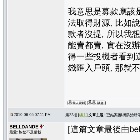
我意思是募款應該是
法取得財源, 比如說, 
款者沒提, 所以我
能賣都賣, 實在沒
得一些投機者看到
錢匯入戶頭, 那就
2010-06-05 07:11 PM
第23樓 [
樓主
]
文章主題:
[已結案]板橋防治所
BELLDANDE
[這篇文章最後由bellda
最愛: 族繁不及備載