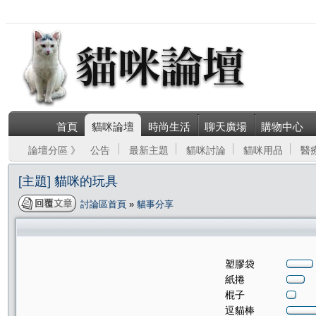
首頁
貓咪論壇
時尚生活
聊天廣場
購物中心
論壇分區 》
公告
最新主題
貓咪討論
貓咪用品
醫
[主題] 貓咪的玩具
討論區首頁
»
貓事分享
塑膠袋
紙捲
棍子
逗貓棒