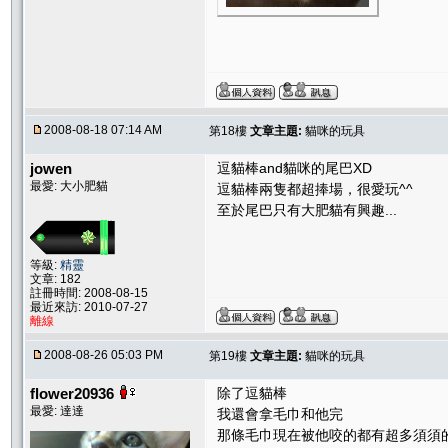
2008-08-18 07:14 AM
第18樓
文章主題:
貓咪的玩具
jowen
逗貓棒and貓咪的尾巴XD
最愛: 大小肥貓
逗貓棒兩隻都超捧場，很愛玩^^
至於尾巴只有大肥貓有興趣...
等級:
精靈
文章: 182
註冊時間: 2008-08-15
最近來訪: 2010-07-27
離線
2008-08-26 05:03 PM
第19樓
文章主題:
貓咪的玩具
flower20936
除了逗貓棒
最愛: 達達
我還會拿毛巾和他完
那條毛巾現在被他咬的都有超多須須的