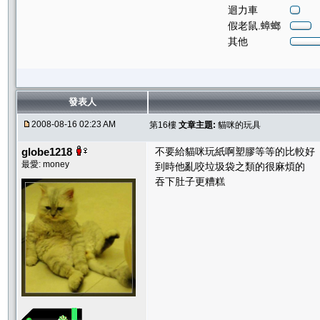
迴力車
假老鼠.蟑螂
其他
發表人
2008-08-16 02:23 AM
第16樓
文章主題:
貓咪的玩具
globe1218
不要給貓咪玩紙啊塑膠等等的比較好
最愛: money
到時他亂咬垃圾袋之類的很麻煩的
吞下肚子更糟糕