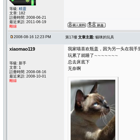
等級:
精靈
文章: 182
註冊時間: 2008-06-21
最近來訪: 2011-06-19
離線
2008-08-16 12:23 PM
第17樓
文章主題:
貓咪的玩具
xiaomao119
我家喵喜欢瓶盖，因为另一头在我手
玩累了就睡了∼∼∼∼∼∼∼
总去床底下
等級: 新手
文章: 1
无奈啊
註冊時間: 2008-08-16
最近來訪: 2008-10-01
離線