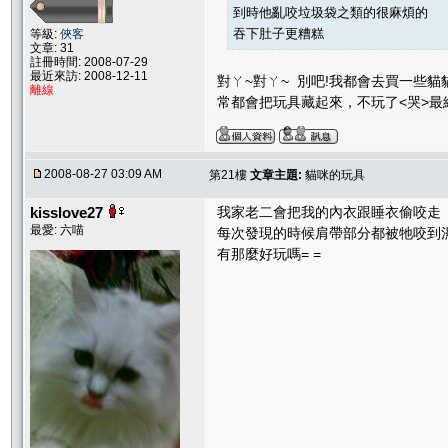
到時他亂咬垃圾袋之類的很麻煩的
吞下肚子更糟糕
等級:
俠客
文章: 31
註冊時間: 2008-07-29
最近來訪: 2008-12-11
對ㄚ~對ㄚ~ 別吧!我都會去買一些貓
離線
常都會把玩具藏起來，不玩了<哭>最
2008-08-27 03:09 AM
第21樓
文章主題:
貓咪的玩具
kisslove27
我家老二會把我的內衣跟睡衣偷咬走
最愛: 六喵
每次發現的時候肩帶部分都被牠咬到濕
有那麼好玩嗎= =