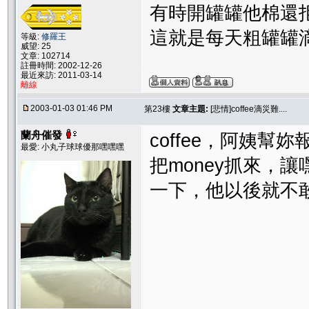
有時開罐罐他棉還拒吃
這就是每天粗罐罐滴
等級:
修羅王
威望: 25
文章: 102714
註冊時間: 2002-12-26
最近來訪: 2011-03-14
離線
2003-01-03 01:46 PM
第23樓
文章主題:
[悲情]coffee滴災難....
蘭舟催發
coffee，阿姨幫妳
最愛: 小丸子球球優那嘿嘿嘿
把money抓來，
一下，他以後就不