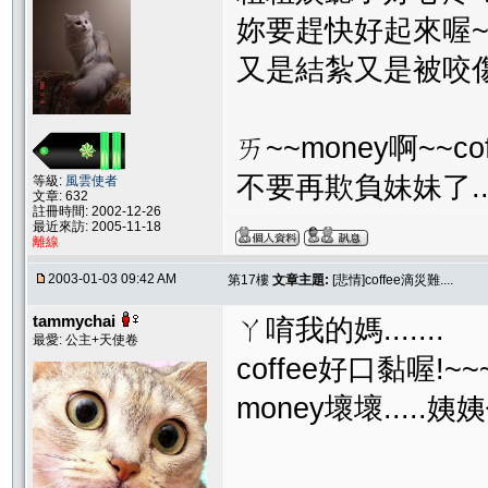
妳要趕快好起來喔~
又是結紮又是被咬傷.
ㄞ~~money啊~~
不要再欺負妹妹了...
等級:
風雲使者
文章: 632
註冊時間: 2002-12-26
最近來訪: 2005-11-18
離線
2003-01-03 09:42 AM
第17樓
文章主題:
[悲情]coffee滴災難....
tammychai
ㄚ唷我的媽.......
最愛: 公主+天使卷
coffee好口黏喔!
money壞壞....