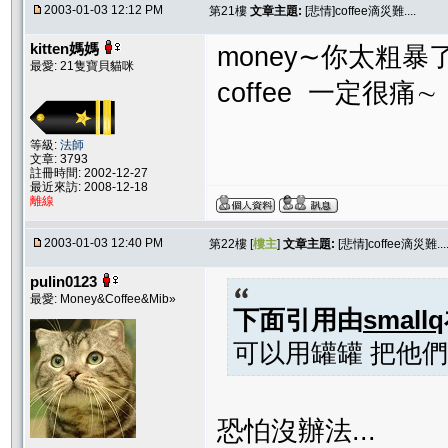
2003-01-03 12:12 PM
第21樓
文章主題:
[悲情]coffee滴災難....
kitten媽媽
money∼你太粗暴
最愛: 21隻寶貝貓咪
coffee 一定很痛∼
等級:
法師
文章: 3793
註冊時間: 2002-12-27
最近來訪: 2008-12-18
離線
2003-01-03 12:40 PM
第22樓 [
樓主
]
文章主題:
[悲情]coffee滴災難...
pulin0123
最愛: Money&Coffee&Mib»
下面引用由
smallq
可以用罐罐 把他們
恐怕沒辦法...