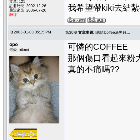
文章: 121
我希望帶kiki去結
註冊時間: 2002-12-26
最近來訪: 2006-07-26
離線
2003-01-03 05:15 PM
第30樓
文章主題:
[悲情]coffee滴災難....
opo
可憐的COFFEE
最愛: hitomi
那個傷口看起來粉
真的不痛嗎??