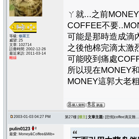
ㄚ就...之前MONE
COFFEE不要..M
可能是那時造成滴內傷
等級:
修羅王
威望: 25
文章: 102714
之後他棉完滴太激烈咬
註冊時間: 2002-12-26
最近來訪: 2011-03-14
可能咬到痛處COFFE
離線
所以現在MONEY和M
MONEY這郭大老粗.
2003-01-03 04:27 PM
第27樓 [
樓主
]
文章主題:
[悲情]coffee滴災難...
pulin0123
最愛: Money&Coffee&Mib»