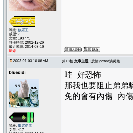
等級:
修羅王
威望: 7
文章: 193775
註冊時間: 2002-12-26
最近來訪: 2014-03-16
離線
2003-01-03 10:08 AM
第18樓
文章主題:
[悲情]coffee滴災難....
bluedidi
哇 好恐怖
那我也要阻止弟弟
免的會有內傷 內
等級:
風雲使者
文章: 417