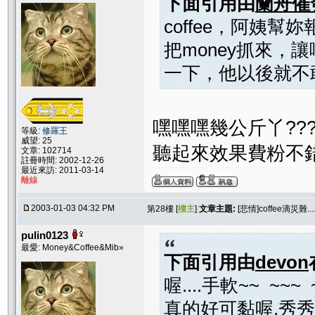
下面引用由
蘭舟催
coffee，阿姨幫妳
把money抓來，
一下，他以後就不
嘿嘿嘿幾公斤丫??
等級:
修羅王
威望: 25
聽起來效果費粉不錯
文章: 102714
註冊時間: 2002-12-26
最近來訪: 2011-03-14
離線
2003-01-03 04:32 PM
第28樓 [
樓主
]
文章主題:
[悲情]coffee滴災難...
pulin0123
最愛: Money&Coffee&Mib»
下面引用由
devon
喔....手軟~~ ~~~ 
真的好可黏喔,秀秀