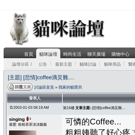
首頁
貓咪論壇
時尚生活
聊天廣場
購物中心
論壇分區 》
公告
最新主題
貓咪討論
貓咪用品
醫
[主題] [悲情]coffee滴災難....
討論區首頁
»
我家的貓寶貝
發表人
2003-01-03 08:19 AM
第16樓
文章主題:
[悲情]coffee滴災難....
singing
可憐的Coffee...
最愛: 粗粗茶茶淡淡飯飯
粗粗姨聽了好心疼