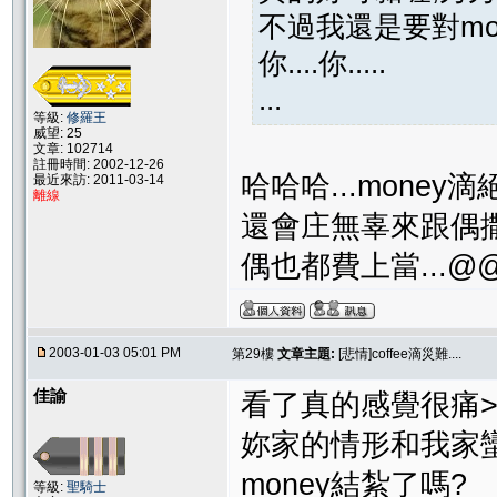
不過我還是要對mo
你....你.....
...
等級:
修羅王
威望: 25
文章: 102714
註冊時間: 2002-12-26
哈哈哈...money
最近來訪: 2011-03-14
離線
還會庄無辜來跟偶撒嬌
偶也都費上當...@
2003-01-03 05:01 PM
第29樓
文章主題:
[悲情]coffee滴災難....
佳諭
看了真的感覺很痛>"<
妳家的情形和我家蠻像
money結紮了嗎?
等級:
聖騎士