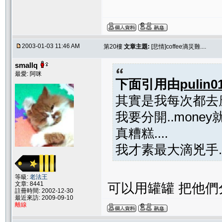
2003-01-03 11:46 AM
第20樓
文章主題:
[悲情]coffee滴災難....
smallq
最愛: 阿咪
下面引用由
pulin0
其實是我每次都去應
我要分開..money
真糟糕....
我才素最大滴兇手....
等級:
老法王
文章: 8441
可以用罐罐 把他們
註冊時間: 2002-12-30
最近來訪: 2009-09-10
離線