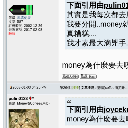
下面引用由
pulin0
其實是我每次都去應
等級:
風雲使者
文章: 587
我要分開..money
註冊時間: 2002-12-26
最近來訪: 2017-02-08
真糟糕....
離線
我才素最大滴兇手....
money為什麼要去咬c
2003-01-03 04:25 PM
第26樓 [
樓主
]
文章主題:
[悲情]coffee滴災難...
pulin0123
最愛: Money&Coffee&Mib»
下面引用由
joycek
money為什麼要去咬