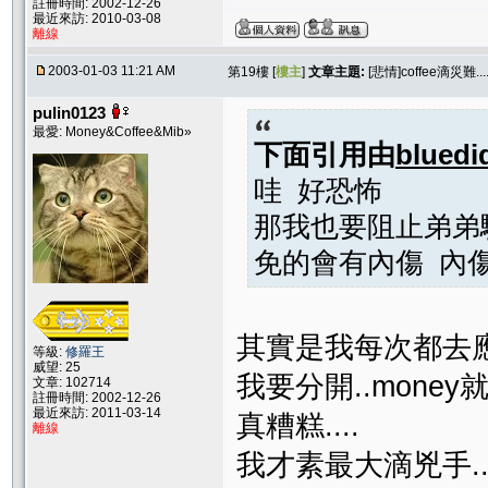
註冊時間: 2002-12-26
最近來訪: 2010-03-08
離線
2003-01-03 11:21 AM
第19樓 [
樓主
]
文章主題:
[悲情]coffee滴災難...
pulin0123
最愛: Money&Coffee&Mib»
下面引用由
bluedi
哇 好恐怖
那我也要阻止弟弟
免的會有內傷 內
其實是我每次都去應
等級:
修羅王
威望: 25
我要分開..money就
文章: 102714
註冊時間: 2002-12-26
最近來訪: 2011-03-14
真糟糕....
離線
我才素最大滴兇手....